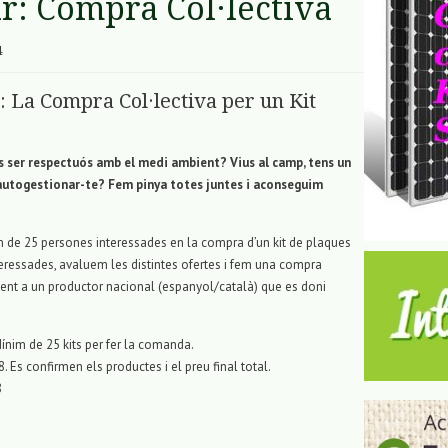
ar: Compra Col·lectiva
4
 La Compra Col·lectiva per un Kit
ls ser respectuós amb el medi ambient? Vius al camp, tens un
autogestionar
-te? Fem pinya totes juntes i aconseguim
im de 25 persones interessades en la compra d’un
kit
de plaques
eressades, avaluem les distintes ofertes i fem una compra
ament a un productor nacional (espanyol/català) que es doni
Mínim de 25
kits
per fer la comanda.
. Es confirmen els productes i el preu final total.
8