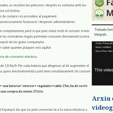
ssades, es recullen les peticions i després es contacta amb les
ra col·lectiva.
als de compra i es procedeix al pagament.
 assessorament, facturació i despeses administratives.
Trobada Sens
 completament, però sí que pots reduir molt el consum. A més
Integrals
 les normatives legals permeten consumir directament la teva
nopoli de les grans companyies.
Reproductor
Code PrivacyErr
er saber quantes plaques vols
agafar.
been notified.
de
Baixa el fitxer: ht
vídeo
dora-de-consumo-electrico
 de 2,8
Kw
/h. Per cada bateria que afegeixes al
kit
augmentes
el
ula, quins electrodomèstics pots tenir simultàniament. Un consum
+ una bateria+ inversor+ regulador+cable 25m, ha de sortir
r una compra de mínim 25
kits
.
Arxiu
videog
t Espanyol diu que no pots connectar-te a la xarxa elèctrica o