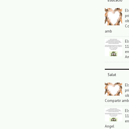
Educació
El
pr
ob
Co
amb
El
11
en
An
Salut
El
pr
ob
Compartir amb
El
11
en
Angel