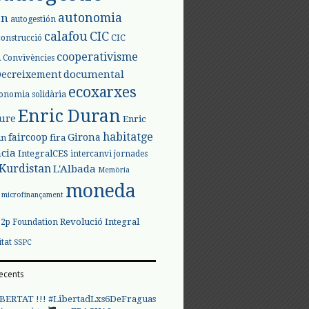
autonomia
ón
autogestión
calafou
CIC
CIC
construcció
l
cooperativisme
Convivències
documental
Decreixement
ecoxarxes
onomia solidària
Enric Duran
iure
Enric
habitatge
faircoop
Girona
in
fira
cia
IntegralCES
intercanvi
jornades
Kurdistan
L'Albada
Memòria
moneda
microfinançament
Revolució Integral
p2p Foundation
itat
SSPC
ecents
BERTAT !!! #LibertadLxs6DeFraguas