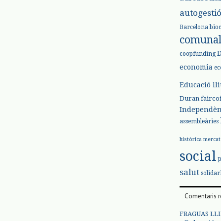
autogesti
Barcelona
bio
comuna
coopfunding
economia
ec
Educació ll
Duran
fairco
Independèn
assembleàries
històrica
mercat
social
salut
solidar
Comentaris r
FRAGUAS LLI