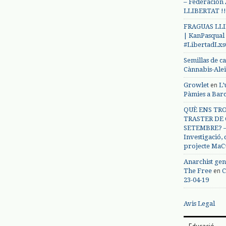
– Federación
LLIBERTAT !!
FRAGUAS LLI
| KanPasqual
#LibertadLx
Semillas de c
Cànnabis-Ale
en
Growlet
L’
Pàmies a Bar
QUÈ ENS TRO
TRASTER DE 
SETEMBRE? – 
Investigació,
projecte MaC
Anarchist gen
en
The Free
C
23-04-19
Avis Legal