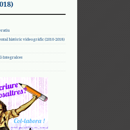
018)
eratiu
tal històric videogràfic (2010-2018)
-Integralces