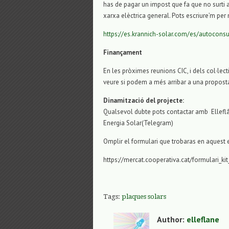
has de pagar un impost que fa que no surti a
xarxa elèctrica general. Pots escriure’m per
https://es.krannich-solar.com/es/autocons
Finançament
En les pròximes reunions
CIC
, i dels col·lec
veure si podem a més arribar a una propos
Dinamització del projecte:
Qualsevol dubte pots contactar amb Ellefl
Energia Solar(
Telegram
)
Omplir el formulari que trobaras en aquest e
https://mercat.cooperativa.cat/formulari_ki
Tags:
plaques solars
Author:
elleflane