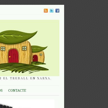
I EL TREBALL EN XARXA.
OS
CONTACTE