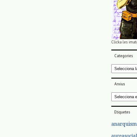
Clicka les imat
Categories
Categories
Arxius
Arxius
Etiquetes
anarquism
aureasocia