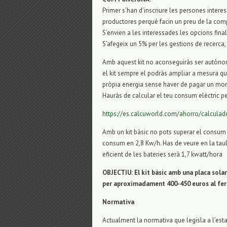
Primer s’han d’inscriure les persones intere
productores perquè facin un preu de la comp
S’envien a les interessades les opcions fin
S’afegeix un 5% per les gestions de recerca,
Amb aquest
kit
no aconseguiràs ser autònom
el
kit
sempre el podràs ampliar a mesura que
pròpia energia sense haver de pagar un mo
Hauràs de calcular el teu consum elèctric p
https://es.calcuworld.com/ahorro/calcula
Amb un
kit
bàsic no pots superar el consum
consum en 2,8
Kw
/h. Has de veure en la ta
eficient de les bateries serà 1,7
kwatt
/hora
OBJECTIU: El
kit
bàsic amb una placa solar
per aproximadament 400-450 euros al fe
Normativa
Actualment la normativa que legisla a l’esta