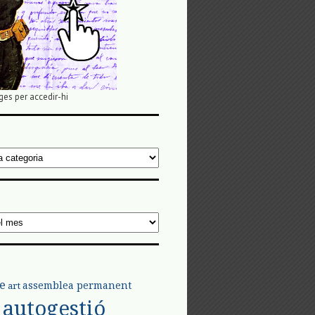
ges per accedir-hi
e
assemblea permanent
art
autogestió
l