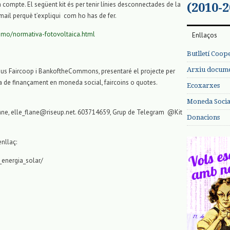
 compte. El següent kit és per tenir línies desconnectades de la
(2010-2
 mail perquè t’expliqui com ho has de fer.
umo/normativa-fotovoltaica.html
Enllaços
Butlletí Coop
Arxiu documen
tius
Faircoop
i
BankoftheCommons
, presentaré el projecte per
ta de finançament en moneda social,
faircoins
o quotes.
Ecoxarxes
Moneda Social
âne
, elle_flane@riseup.net. 603714659, Grup de Telegram @Kit
Donacions
nllaç:
t_energia_solar/