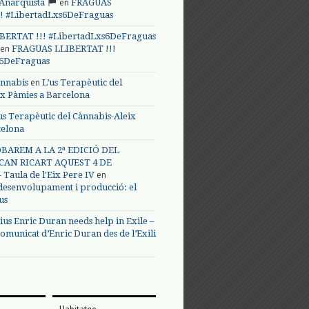
en
 Anarquista
FRAGUAS
! #LibertadLxs6DeFraguas
BERTAT !!! #LibertadLxs6DeFraguas
en
FRAGUAS LLIBERTAT !!!
s6DeFraguas
en
annabis
L’us Terapèutic del
ix Pàmies a Barcelona
us Terapèutic del Cànnabis-Aleix
celona
BAREM A LA 2ª EDICIÓ DEL
CAN RICART AQUEST 4 DE
en
Taula de l'Eix Pere IV
 desenvolupament i producció: el
us
ius Enric Duran needs help in Exile –
omunicat d’Enric Duran des de l’Exili