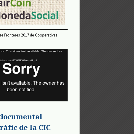
e Fronteres 2017 de Cooperatives
or: This video isn't available. The owner has
tps://vimeo.com/227063970?loop=0&_=1
 documental
ràfic de la CIC