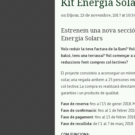
Kit Energia Sol
on Dijous, 23 de novembre, 2017 at 10:3
Estrenem una nova secció:
Energia Solars
Vols
reduir la teva factura de la llum? Vo
balcó, tens una terrassa? Vol començar a
reduccions fent compres col·lectives?
El projecte consisteix a aconseguir un mín
solar, una vegada arribem a 25 persones int
col·lectiva. La compra es realitzarà direct
garanties i un producte de qualitat.
Fase de reserva
: fins a
l’15
de gener 2018. 
Fase de confirmació:
fins
al 1
de febrer 2018
Fase de pagament:
fins al 15 de febrer 201
Fase de recollida:
de l’1 al 7 de març
2018
COM
FUNCIONA
: