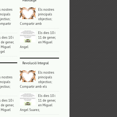
Habitatge
s nostres
Els nostres
incipals
principals
jectius;
objectius;
mpartir
Compartir amb
Els dies 10 i
s dies 10 i
11 de gener,
 de gener,
en Miguel
 Miguel
Angel
gel
Revolució Integral
Els nostres
s nostres
principals
incipals
objectius;
jectius;
Compartir amb els
Els dies 10 i
s dies 10 i
11 de gener,
 de gener,
en Miguel
 Miguel
Angel Suarez,