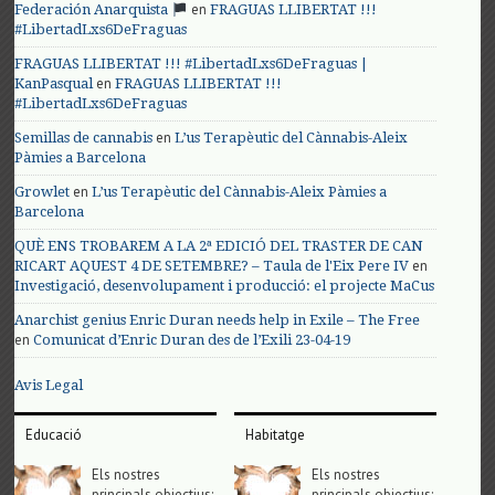
en
Federación Anarquista
FRAGUAS LLIBERTAT !!!
#LibertadLxs6DeFraguas
FRAGUAS LLIBERTAT !!! #LibertadLxs6DeFraguas |
en
KanPasqual
FRAGUAS LLIBERTAT !!!
#LibertadLxs6DeFraguas
en
Semillas de cannabis
L’us Terapèutic del Cànnabis-Aleix
Pàmies a Barcelona
en
Growlet
L’us Terapèutic del Cànnabis-Aleix Pàmies a
Barcelona
QUÈ ENS TROBAREM A LA 2ª EDICIÓ DEL TRASTER DE CAN
en
RICART AQUEST 4 DE SETEMBRE? – Taula de l'Eix Pere IV
Investigació, desenvolupament i producció: el projecte MaCus
Anarchist genius Enric Duran needs help in Exile – The Free
en
Comunicat d’Enric Duran des de l’Exili 23-04-19
Avis Legal
Educació
Habitatge
Els nostres
Els nostres
principals objectius;
principals objectius;