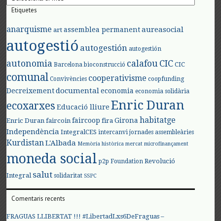
Etiquetes
anarquisme
aureasocial
assemblea permanent
art
autogestió
autogestión
autogestión
autonomia
calafou
CIC
CIC
Barcelona
bioconstrucció
comunal
cooperativisme
Convivències
coopfunding
documental
Decreixement
economia
economia solidària
Enric Duran
ecoxarxes
Educació lliure
habitatge
faircoop
Girona
Enric Duran
faircoin
fira
Independència
IntegralCES
intercanvi
jornades assembleàries
Kurdistan
L'Albada
Memòria històrica
mercat
microfinançament
moneda social
Revolució
p2p Foundation
salut
Integral
solidaritat
SSPC
Comentaris recents
FRAGUAS LLIBERTAT !!! #LibertadLxs6DeFraguas –