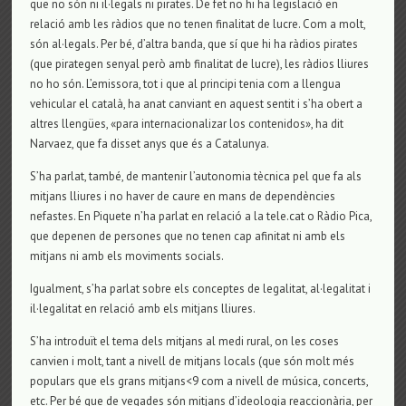
que no són ni il·legals ni pirates. De fet no hi ha legislació en
relació amb les ràdios que no tenen finalitat de lucre. Com a molt,
són al·legals. Per bé, d’altra banda, que sí que hi ha ràdios pirates
(que pirategen senyal però amb finalitat de lucre), les ràdios lliures
no ho són. L’emissora, tot i que al principi tenia com a llengua
vehicular el català, ha anat canviant en aquest sentit i s’ha obert a
altres llengües, «para internacionalizar los contenidos», ha dit
Narvaez, que fa disset anys que és a Catalunya.
S’ha parlat, també, de mantenir l’autonomia tècnica pel que fa als
mitjans lliures i no haver de caure en mans de dependències
nefastes. En Piquete n’ha parlat en relació a la tele.cat o Ràdio Pica,
que depenen de persones que no tenen cap afinitat ni amb els
mitjans ni amb els moviments socials.
Igualment, s’ha parlat sobre els conceptes de legalitat, al·legalitat i
il·legalitat en relació amb els mitjans lliures.
S’ha introduït el tema dels mitjans al medi rural, on les coses
canvien i molt, tant a nivell de mitjans locals (que són molt més
populars que els grans mitjans<9 com a nivell de música, concerts,
etc. Per bé que de vegades són mitjans d’ideologia reaccionària, per