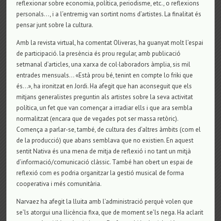
reflexionar sobre economia, política, periodisme, etc., o reflexions
personals…, i a l’entremig van sortint noms d’artistes. La finalitat és
pensar junt sobre la cultura.
Amb la revista virtual, ha comentat Oliveras, ha guanyat molt l’espai
de participació. la presència és prou regular, amb publicació
setmanal d’articles, una xarxa de col·laboradors àmplia, sis mil
entrades mensuals… «Està prou bé, tenint en compte lo friki que
és…», ha ironitzat en Jordi. Ha afegit que han aconseguit que els
mitjans generalistes preguntin als artistes sobre la seva activitat
política, un fet que van començar a irradiar ells i que ara sembla
normalitzat (encara que de vegades pot ser massa retòric).
Comença a parlar-se, també, de cultura des d’altres àmbits (com el
de la producció) que abans semblava que no existien. En aquest
sentit Nativa és una mena de mitja de reflexió i no tant un mitjà
d’informació/comunicació clàssic. També han obert un espai de
reflexió com es podria organitzar la gestió musical de forma
cooperativa i més comunitària.
Narvaez ha afegit la lluita amb l’administració perquè volen que
se’ls atorgui una llicència fixa, que de moment se’ls nega. Ha aclarit