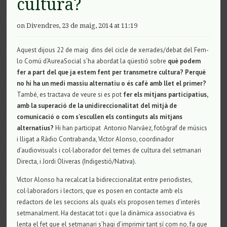
cultura?
on Divendres, 23 de maig, 2014 at 11:19
Aquest dijous 22 de maig dins del cicle de xerrades/debat del Fem-
lo Comú d’AureaSocial s’ha abordat la qüestió sobre
què podem
fer a part del que ja estem fent per transmetre cultura? Perquè
no hi ha un medi massiu alternatiu o és cafè amb llet el primer?
També, es tractava de veure si es pot
fer els mitjans participatius,
amb la superació de la unidireccionalitat del mitjà de
comunicació o com s’escullen els continguts als mitjans
alternatius?
Hi han participat Antonio Narváez, fotògraf de músics
i lligat a Ràdio Contrabanda, Víctor Alonso, coordinador
d’audiovisuals i col·laborador del temes de cultura del setmanari
Directa, i Jordi Oliveras (Indigestió/Nativa).
Víctor Alonso ha recalcat la bidireccionalitat entre periodistes,
col·laboradors i lectors, que es posen en contacte amb els
redactors de les seccions als quals els proposen temes d’interès
setmanalment. Ha destacat tot i que la dinàmica associativa és
lenta el fet que el setmanari s’hagi d’imprimir tant sí com no, fa que