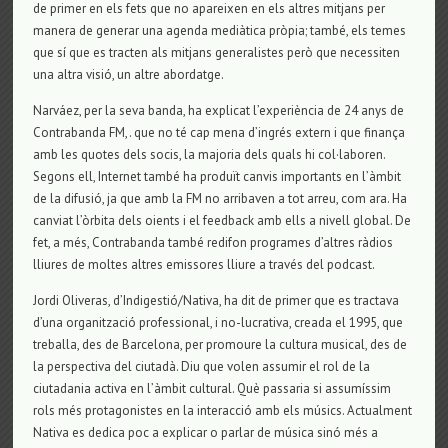
de primer en els fets que no apareixen en els altres mitjans per
manera de generar una agenda mediàtica pròpia; també, els temes
que sí que es tracten als mitjans generalistes però que necessiten
una altra visió, un altre abordatge.
Narváez, per la seva banda, ha explicat l’experiència de 24 anys de
Contrabanda FM,. que no té cap mena d’ingrés extern i que finança
amb les quotes dels socis, la majoria dels quals hi col·laboren.
Segons ell, Internet també ha produït canvis importants en l’àmbit
de la difusió, ja que amb la FM no arribaven a tot arreu, com ara. Ha
canviat l’òrbita dels oients i el feedback amb ells a nivell global. De
fet, a més, Contrabanda també redifon programes d’altres ràdios
lliures de moltes altres emissores lliure a través del podcast.
Jordi Oliveras, d’Indigestió/Nativa, ha dit de primer que es tractava
d’una organització professional, i no-lucrativa, creada el 1995, que
treballa, des de Barcelona, per promoure la cultura musical, des de
la perspectiva del ciutadà. Diu que volen assumir el rol de la
ciutadania activa en l’àmbit cultural. Què passaria si assumíssim
rols més protagonistes en la interacció amb els músics. Actualment
Nativa es dedica poc a explicar o parlar de música sinó més a