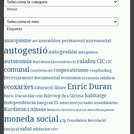
Categories
Arxius
Arxius
Etiquetes
anarquisme
aureasocial
assemblea permanent
art
autogestió
autogestión
autogestión
autonomia
calafou
CIC
CIC
Barcelona
bioconstrucció
comunal
cooperativisme
Convivències
coopfunding
documental
Decreixement
economia
economia solidària
Enric Duran
ecoxarxes
Educació lliure
habitatge
faircoop
Girona
Enric Duran
faircoin
fira
Independència
IntegralCES
intercanvi
jornades assembleàries
Kurdistan
L'Albada
Memòria històrica
mercat
microfinançament
moneda social
Revolució
p2p Foundation
salut
Integral
solidaritat
SSPC