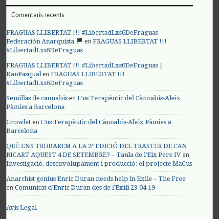
Comentaris recents
FRAGUAS LLIBERTAT !!! #LibertadLxs6DeFraguas –
en
Federación Anarquista
FRAGUAS LLIBERTAT !!!
#LibertadLxs6DeFraguas
FRAGUAS LLIBERTAT !!! #LibertadLxs6DeFraguas |
en
KanPasqual
FRAGUAS LLIBERTAT !!!
#LibertadLxs6DeFraguas
en
Semillas de cannabis
L’us Terapèutic del Cànnabis-Aleix
Pàmies a Barcelona
en
Growlet
L’us Terapèutic del Cànnabis-Aleix Pàmies a
Barcelona
QUÈ ENS TROBAREM A LA 2ª EDICIÓ DEL TRASTER DE CAN
en
RICART AQUEST 4 DE SETEMBRE? – Taula de l'Eix Pere IV
Investigació, desenvolupament i producció: el projecte MaCus
Anarchist genius Enric Duran needs help in Exile – The Free
en
Comunicat d’Enric Duran des de l’Exili 23-04-19
Avis Legal