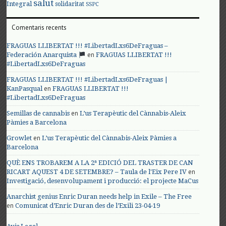
salut
Integral
solidaritat
SSPC
Comentaris recents
FRAGUAS LLIBERTAT !!! #LibertadLxs6DeFraguas –
en
Federación Anarquista
FRAGUAS LLIBERTAT !!!
#LibertadLxs6DeFraguas
FRAGUAS LLIBERTAT !!! #LibertadLxs6DeFraguas |
en
KanPasqual
FRAGUAS LLIBERTAT !!!
#LibertadLxs6DeFraguas
en
Semillas de cannabis
L’us Terapèutic del Cànnabis-Aleix
Pàmies a Barcelona
en
Growlet
L’us Terapèutic del Cànnabis-Aleix Pàmies a
Barcelona
QUÈ ENS TROBAREM A LA 2ª EDICIÓ DEL TRASTER DE CAN
en
RICART AQUEST 4 DE SETEMBRE? – Taula de l'Eix Pere IV
Investigació, desenvolupament i producció: el projecte MaCus
Anarchist genius Enric Duran needs help in Exile – The Free
en
Comunicat d’Enric Duran des de l’Exili 23-04-19