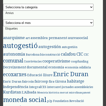
Categories
Arxius
Arxius
Etiquetes
anarquisme
aureasocial
assemblea permanent
art
autogestió
autogestión
autogestión
autonomia
calafou
CIC
CIC
Barcelona
bioconstrucció
comunal
cooperativisme
Convivències
coopfunding
documental
Decreixement
economia
economia solidària
Enric Duran
ecoxarxes
Educació lliure
habitatge
faircoop
Girona
Enric Duran
faircoin
fira
Independència
IntegralCES
intercanvi
jornades assembleàries
Kurdistan
L'Albada
Memòria històrica
mercat
microfinançament
moneda social
Revolució
p2p Foundation