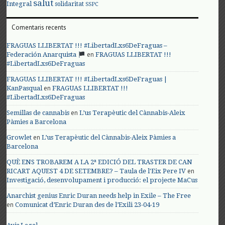
salut
Integral
solidaritat
SSPC
Comentaris recents
FRAGUAS LLIBERTAT !!! #LibertadLxs6DeFraguas –
en
Federación Anarquista
FRAGUAS LLIBERTAT !!!
#LibertadLxs6DeFraguas
FRAGUAS LLIBERTAT !!! #LibertadLxs6DeFraguas |
en
KanPasqual
FRAGUAS LLIBERTAT !!!
#LibertadLxs6DeFraguas
en
Semillas de cannabis
L’us Terapèutic del Cànnabis-Aleix
Pàmies a Barcelona
en
Growlet
L’us Terapèutic del Cànnabis-Aleix Pàmies a
Barcelona
QUÈ ENS TROBAREM A LA 2ª EDICIÓ DEL TRASTER DE CAN
en
RICART AQUEST 4 DE SETEMBRE? – Taula de l'Eix Pere IV
Investigació, desenvolupament i producció: el projecte MaCus
Anarchist genius Enric Duran needs help in Exile – The Free
en
Comunicat d’Enric Duran des de l’Exili 23-04-19