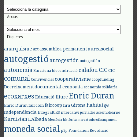
Categories
Arxius
Arxius
Etiquetes
anarquisme
aureasocial
assemblea permanent
art
autogestió
autogestión
autogestión
autonomia
calafou
CIC
CIC
Barcelona
bioconstrucció
comunal
cooperativisme
Convivències
coopfunding
documental
Decreixement
economia
economia solidària
Enric Duran
ecoxarxes
Educació lliure
habitatge
faircoop
Girona
Enric Duran
faircoin
fira
Independència
IntegralCES
intercanvi
jornades assembleàries
Kurdistan
L'Albada
Memòria històrica
mercat
microfinançament
moneda social
Revolució
p2p Foundation