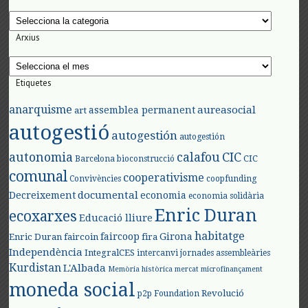
Categories
Arxius
Arxius
Etiquetes
anarquisme
aureasocial
assemblea permanent
art
autogestió
autogestión
autogestión
autonomia
calafou
CIC
CIC
Barcelona
bioconstrucció
comunal
cooperativisme
Convivències
coopfunding
documental
Decreixement
economia
economia solidària
Enric Duran
ecoxarxes
Educació lliure
habitatge
faircoop
Girona
Enric Duran
faircoin
fira
Independència
IntegralCES
intercanvi
jornades assembleàries
Kurdistan
L'Albada
Memòria històrica
mercat
microfinançament
moneda social
Revolució
p2p Foundation