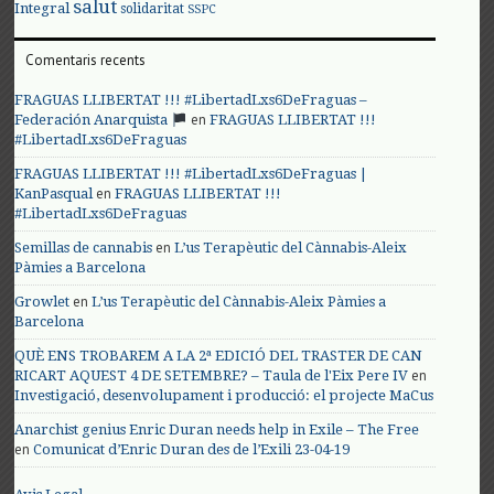
salut
Integral
solidaritat
SSPC
Comentaris recents
FRAGUAS LLIBERTAT !!! #LibertadLxs6DeFraguas –
en
Federación Anarquista
FRAGUAS LLIBERTAT !!!
#LibertadLxs6DeFraguas
FRAGUAS LLIBERTAT !!! #LibertadLxs6DeFraguas |
en
KanPasqual
FRAGUAS LLIBERTAT !!!
#LibertadLxs6DeFraguas
en
Semillas de cannabis
L’us Terapèutic del Cànnabis-Aleix
Pàmies a Barcelona
en
Growlet
L’us Terapèutic del Cànnabis-Aleix Pàmies a
Barcelona
QUÈ ENS TROBAREM A LA 2ª EDICIÓ DEL TRASTER DE CAN
en
RICART AQUEST 4 DE SETEMBRE? – Taula de l'Eix Pere IV
Investigació, desenvolupament i producció: el projecte MaCus
Anarchist genius Enric Duran needs help in Exile – The Free
en
Comunicat d’Enric Duran des de l’Exili 23-04-19