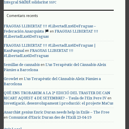
salut
Integral
solidaritat
SSPC
Comentaris recents
FRAGUAS LLIBERTAT !!! #LibertadLxs6DeFraguas –
en
Federación Anarquista
FRAGUAS LLIBERTAT !!!
#LibertadLxs6DeFraguas
FRAGUAS LLIBERTAT !!! #LibertadLxs6DeFraguas |
en
KanPasqual
FRAGUAS LLIBERTAT !!!
#LibertadLxs6DeFraguas
en
Semillas de cannabis
L’us Terapèutic del Cànnabis-Aleix
Pàmies a Barcelona
en
Growlet
L’us Terapèutic del Cànnabis-Aleix Pàmies a
Barcelona
QUÈ ENS TROBAREM A LA 2ª EDICIÓ DEL TRASTER DE CAN
en
RICART AQUEST 4 DE SETEMBRE? – Taula de l'Eix Pere IV
Investigació, desenvolupament i producció: el projecte MaCus
Anarchist genius Enric Duran needs help in Exile – The Free
en
Comunicat d’Enric Duran des de l’Exili 23-04-19