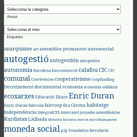
Categories
Arxius
Arxius
Etiquetes
anarquisme
aureasocial
assemblea permanent
art
autogestió
autogestión
autogestión
autonomia
calafou
CIC
CIC
Barcelona
bioconstrucció
comunal
cooperativisme
Convivències
coopfunding
documental
Decreixement
economia
economia solidària
Enric Duran
ecoxarxes
Educació lliure
habitatge
faircoop
Girona
Enric Duran
faircoin
fira
Independència
IntegralCES
intercanvi
jornades assembleàries
Kurdistan
L'Albada
Memòria històrica
mercat
microfinançament
moneda social
Revolució
p2p Foundation