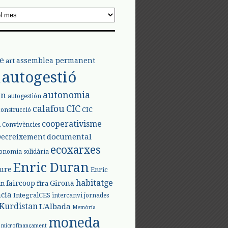
e
assemblea permanent
art
autogestió
l
autonomia
ón
autogestión
calafou
CIC
CIC
construcció
l
cooperativisme
Convivències
documental
Decreixement
ecoxarxes
onomia solidària
Enric Duran
iure
Enric
habitatge
faircoop
Girona
in
fira
cia
IntegralCES
intercanvi
jornades
Kurdistan
L'Albada
Memòria
moneda
microfinançament