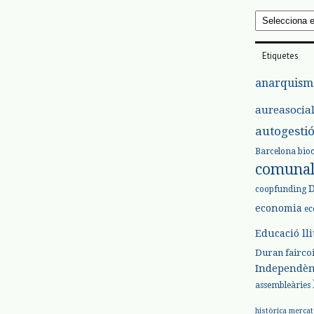
Arxius
Etiquetes
anarquism
aureasocia
autogesti
Barcelona
bio
comuna
coopfunding
economia
ec
Educació ll
Duran
fairco
Independèn
assembleàries
històrica
mercat