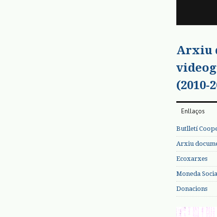
Arxiu
videog
(2010-2
Enllaços
Butlletí Coop
Arxiu documen
Ecoxarxes
Moneda Social
Donacions