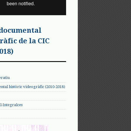
 documental
ràfic de la CIC
018)
eratiu
tal històric videogràfic (2010-2018)
-Integralces