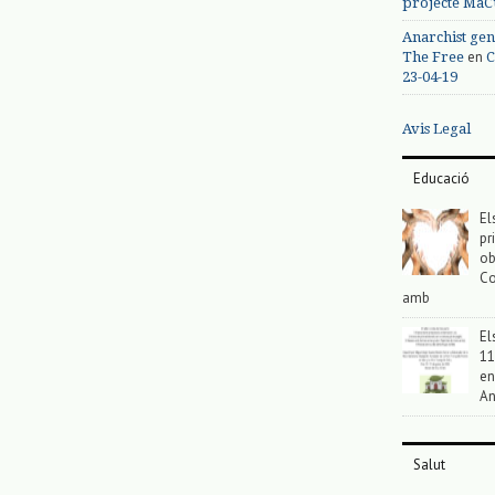
projecte MaC
Anarchist gen
en
The Free
C
23-04-19
Avis Legal
Educació
El
pr
ob
Co
amb
El
11
en
An
Salut