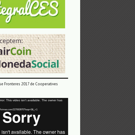
e Fronteres 2017 de Cooperatives
or: This video isn't available. The owner has
tps://vimeo.com/227063970?loop=0&_=1