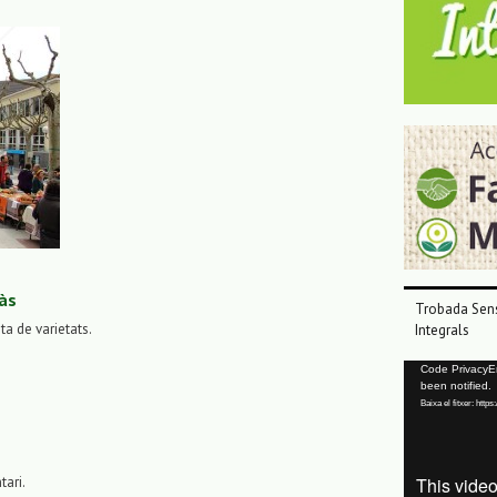
às
Trobada Sens
sta de varietats.
Integrals
Reproductor
Code PrivacyErr
been notified.
de
Baixa el fitxer: ht
vídeo
tari.