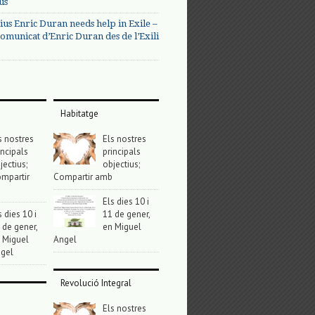
us
ius Enric Duran needs help in Exile –
omunicat d’Enric Duran des de l’Exili
Habitatge
s nostres
Els nostres
incipals
principals
jectius;
objectius;
mpartir
Compartir amb
Els dies 10 i
s dies 10 i
11 de gener,
 de gener,
en Miguel
 Miguel
Angel
gel
Revolució Integral
Els nostres