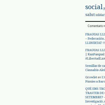
social
salut
solidar
Comentaris r
FRAGUAS LLI
– Federación
LLIBERTAT !!
FRAGUAS LLI
| KanPasqual
#LibertadLx
Semillas de c
Cànnabis-Ale
en
Growlet
L’
Pàmies a Bar
QUÈ ENS TRO
TRASTER DE 
SETEMBRE? – 
Investigació,