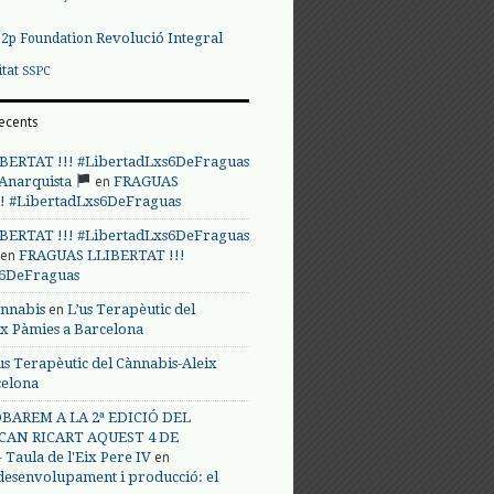
Revolució Integral
p2p Foundation
itat
SSPC
ecents
BERTAT !!! #LibertadLxs6DeFraguas
en
 Anarquista
FRAGUAS
! #LibertadLxs6DeFraguas
BERTAT !!! #LibertadLxs6DeFraguas
en
FRAGUAS LLIBERTAT !!!
s6DeFraguas
en
annabis
L’us Terapèutic del
ix Pàmies a Barcelona
us Terapèutic del Cànnabis-Aleix
celona
BAREM A LA 2ª EDICIÓ DEL
CAN RICART AQUEST 4 DE
en
Taula de l'Eix Pere IV
 desenvolupament i producció: el