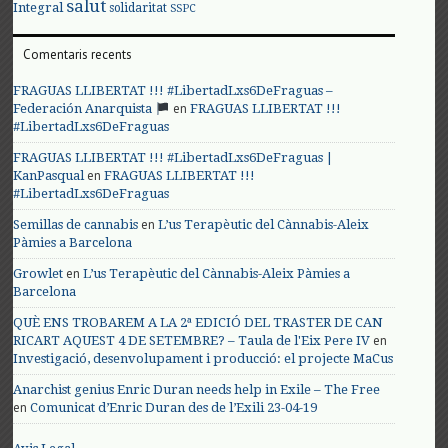
salut
Integral
solidaritat
SSPC
Comentaris recents
FRAGUAS LLIBERTAT !!! #LibertadLxs6DeFraguas –
en
Federación Anarquista
FRAGUAS LLIBERTAT !!!
#LibertadLxs6DeFraguas
FRAGUAS LLIBERTAT !!! #LibertadLxs6DeFraguas |
en
KanPasqual
FRAGUAS LLIBERTAT !!!
#LibertadLxs6DeFraguas
en
Semillas de cannabis
L’us Terapèutic del Cànnabis-Aleix
Pàmies a Barcelona
en
Growlet
L’us Terapèutic del Cànnabis-Aleix Pàmies a
Barcelona
QUÈ ENS TROBAREM A LA 2ª EDICIÓ DEL TRASTER DE CAN
en
RICART AQUEST 4 DE SETEMBRE? – Taula de l'Eix Pere IV
Investigació, desenvolupament i producció: el projecte MaCus
Anarchist genius Enric Duran needs help in Exile – The Free
en
Comunicat d’Enric Duran des de l’Exili 23-04-19