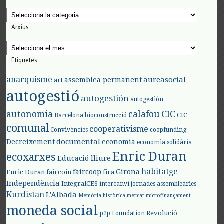
Categories
Arxius
Arxius
Etiquetes
anarquisme
aureasocial
assemblea permanent
art
autogestió
autogestión
autogestión
autonomia
calafou
CIC
CIC
Barcelona
bioconstrucció
comunal
cooperativisme
Convivències
coopfunding
documental
Decreixement
economia
economia solidària
Enric Duran
ecoxarxes
Educació lliure
habitatge
faircoop
Girona
Enric Duran
faircoin
fira
Independència
IntegralCES
intercanvi
jornades assembleàries
Kurdistan
L'Albada
Memòria històrica
mercat
microfinançament
moneda social
Revolució
p2p Foundation