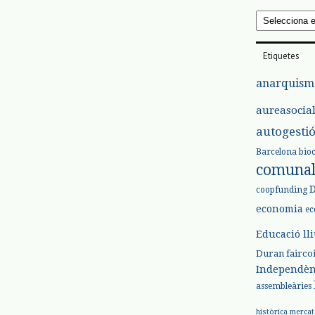
Arxius
Etiquetes
anarquism
aureasocia
autogesti
Barcelona
bio
comuna
coopfunding
economia
ec
Educació ll
Duran
fairco
Independèn
assembleàries
històrica
mercat