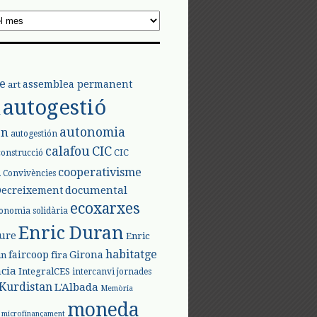
e
assemblea permanent
art
autogestió
l
autonomia
ón
autogestión
calafou
CIC
CIC
construcció
l
cooperativisme
Convivències
documental
Decreixement
ecoxarxes
onomia solidària
Enric Duran
iure
Enric
habitatge
faircoop
Girona
in
fira
cia
IntegralCES
intercanvi
jornades
Kurdistan
L'Albada
Memòria
moneda
microfinançament