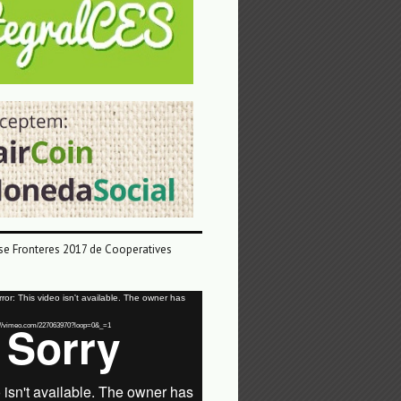
e Fronteres 2017 de Cooperatives
or: This video isn't available. The owner has
tps://vimeo.com/227063970?loop=0&_=1