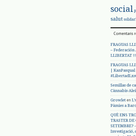
social
salut
solidar
Comentaris r
FRAGUAS LLI
– Federación
LLIBERTAT !!
FRAGUAS LLI
| KanPasqual
#LibertadLx
Semillas de c
Cànnabis-Ale
en
Growlet
L’
Pàmies a Bar
QUÈ ENS TRO
TRASTER DE 
SETEMBRE? – 
Investigació,