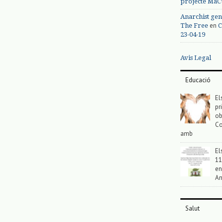
projecte MaC
Anarchist gen
en
The Free
C
23-04-19
Avis Legal
Educació
El
pr
ob
Co
amb
El
11
en
An
Salut