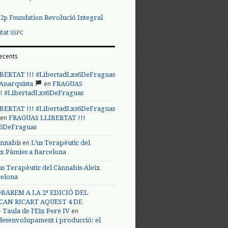
Revolució Integral
p2p Foundation
itat
SSPC
ecents
BERTAT !!! #LibertadLxs6DeFraguas
en
 Anarquista
FRAGUAS
! #LibertadLxs6DeFraguas
BERTAT !!! #LibertadLxs6DeFraguas
en
FRAGUAS LLIBERTAT !!!
s6DeFraguas
en
annabis
L’us Terapèutic del
ix Pàmies a Barcelona
us Terapèutic del Cànnabis-Aleix
celona
BAREM A LA 2ª EDICIÓ DEL
CAN RICART AQUEST 4 DE
en
Taula de l'Eix Pere IV
 desenvolupament i producció: el