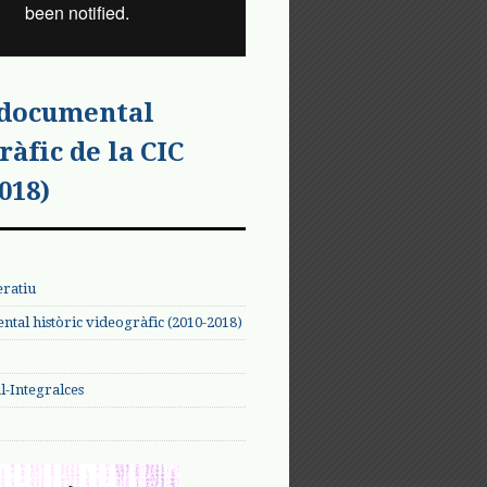
 documental
ràfic de la CIC
018)
eratiu
tal històric videogràfic (2010-2018)
-Integralces