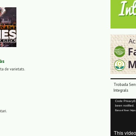
às
sta de varietats.
Trobada Sens
Integrals
Reproductor
Code PrivacyErr
been notified.
de
tari.
Baixa el fitxer: ht
vídeo