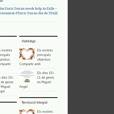
us
ius Enric Duran needs help in Exile –
omunicat d’Enric Duran des de l’Exili
Habitatge
s nostres
Els nostres
incipals
principals
jectius;
objectius;
mpartir
Compartir amb
Els dies 10 i
s dies 10 i
11 de gener,
 de gener,
en Miguel
 Miguel
Angel
gel
Revolució Integral
Els nostres