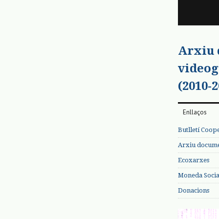
Arxiu
videog
(2010-2
Enllaços
Butlletí Coop
Arxiu documen
Ecoxarxes
Moneda Social
Donacions