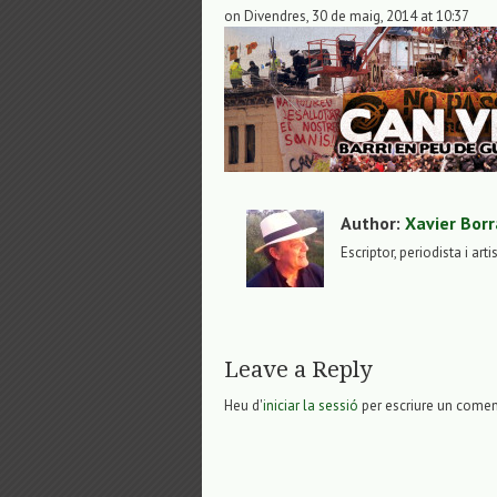
on Divendres, 30 de maig, 2014 at 10:37
Author:
Xavier Borr
Escriptor, periodista i arti
Leave a Reply
Heu d'
iniciar la sessió
per escriure un comen