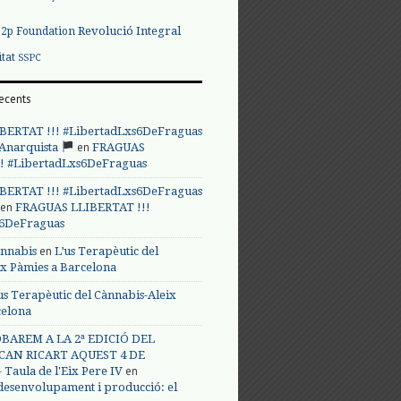
Revolució Integral
p2p Foundation
itat
SSPC
ecents
BERTAT !!! #LibertadLxs6DeFraguas
en
 Anarquista
FRAGUAS
! #LibertadLxs6DeFraguas
BERTAT !!! #LibertadLxs6DeFraguas
en
FRAGUAS LLIBERTAT !!!
s6DeFraguas
en
annabis
L’us Terapèutic del
ix Pàmies a Barcelona
us Terapèutic del Cànnabis-Aleix
celona
BAREM A LA 2ª EDICIÓ DEL
CAN RICART AQUEST 4 DE
en
Taula de l'Eix Pere IV
 desenvolupament i producció: el