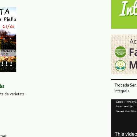
Trobada Sens
às
Integrals
sta de varietats.
Reproductor
Code PrivacyErr
been notified.
de
Baixa el fitxer: ht
vídeo
tari.