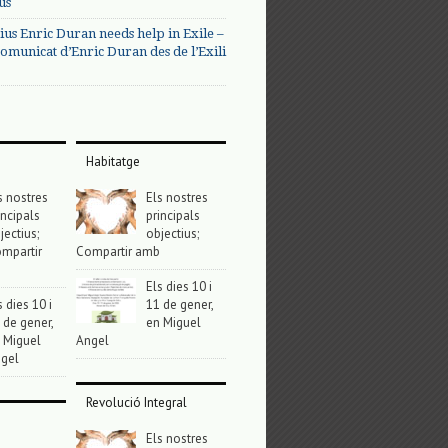
us
ius Enric Duran needs help in Exile –
omunicat d’Enric Duran des de l’Exili
Habitatge
s nostres
Els nostres
incipals
principals
jectius;
objectius;
mpartir
Compartir amb
Els dies 10 i
s dies 10 i
11 de gener,
 de gener,
en Miguel
 Miguel
Angel
gel
Revolució Integral
Els nostres