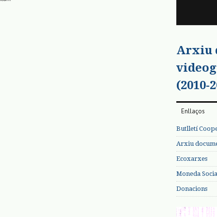
Arxiu
videog
(2010-2
Enllaços
Butlletí Coop
Arxiu documen
Ecoxarxes
Moneda Social
Donacions