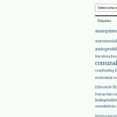
Arxius
Etiquetes
anarquism
aureasocia
autogesti
Barcelona
bio
comuna
coopfunding
economia
ec
Educació ll
Duran
fairco
Independèn
assembleàries
històrica
mercat