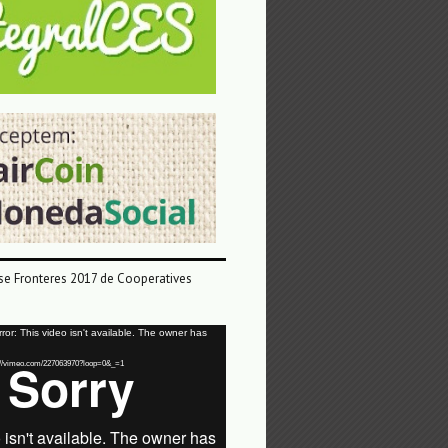
e Fronteres 2017 de Cooperatives
or: This video isn't available. The owner has
tps://vimeo.com/227063970?loop=0&_=1