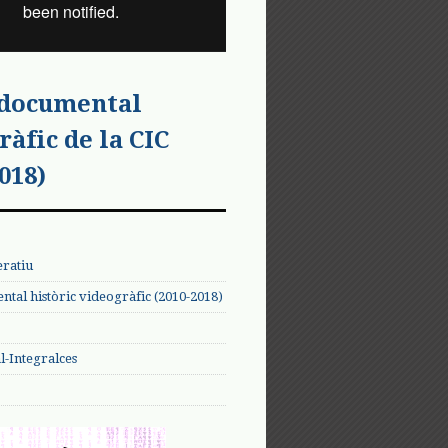
 documental
ràfic de la CIC
018)
eratiu
tal històric videogràfic (2010-2018)
-Integralces