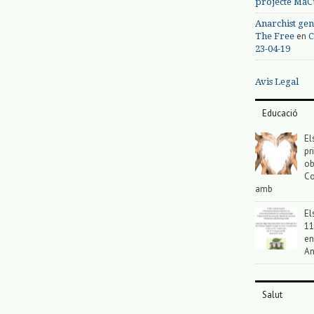
projecte MaC
Anarchist gen
en
The Free
C
23-04-19
Avis Legal
Educació
El
pr
ob
Co
amb
El
11
en
An
Salut