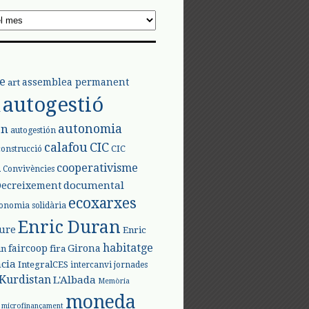
e
assemblea permanent
art
autogestió
l
autonomia
ón
autogestión
calafou
CIC
CIC
construcció
l
cooperativisme
Convivències
documental
Decreixement
ecoxarxes
onomia solidària
Enric Duran
iure
Enric
habitatge
faircoop
Girona
in
fira
cia
IntegralCES
intercanvi
jornades
Kurdistan
L'Albada
Memòria
moneda
microfinançament