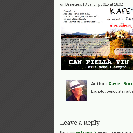
on Dimecres, 19 de juny, 2013 at 18:02
Author:
Xavier Borr
Escriptor, periodista i arti
Leave a Reply
Heu d'
iniciar la sessió
per escriure un comen