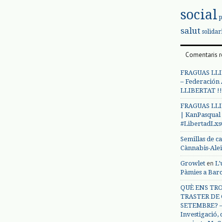
social
salut
solidar
Comentaris r
FRAGUAS LLI
– Federación
LLIBERTAT !!
FRAGUAS LLI
| KanPasqual
#LibertadLx
Semillas de c
Cànnabis-Ale
en
Growlet
L’
Pàmies a Bar
QUÈ ENS TRO
TRASTER DE 
SETEMBRE? – 
Investigació,