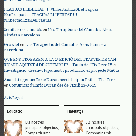
FRAGUAS LLIBERTAT !!! #LibertadLxs6DeFraguas |
en
KanPasqual
FRAGUAS LLIBERTAT !!!
#LibertadLxs6DeFraguas
en
Semillas de cannabis
L’us Terapèutic del Cànnabis-Aleix
Pàmies a Barcelona
en
Growlet
L’us Terapèutic del Cànnabis-Aleix Pàmies a
Barcelona
QUÈ ENS TROBAREM A LA 2ª EDICIÓ DEL TRASTER DE CAN
en
RICART AQUEST 4 DE SETEMBRE? – Taula de l'Eix Pere IV
Investigació, desenvolupament i producció: el projecte MaCus
Anarchist genius Enric Duran needs help in Exile – The Free
en
Comunicat d’Enric Duran des de l’Exili 23-04-19
Avis Legal
Educació
Habitatge
Els nostres
Els nostres
principals objectius;
principals objectius;
Compartir amb
Compartir amb