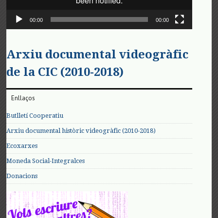
00:00
00:00
Arxiu documental videogràfic
de la CIC (2010-2018)
Enllaços
Butlletí Cooperatiu
Arxiu documental històric videogràfic (2010-2018)
Ecoxarxes
Moneda Social-Integralces
Donacions