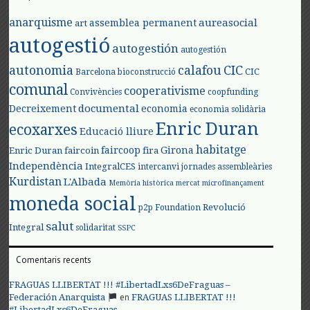
anarquisme
aureasocial
assemblea permanent
art
autogestió
autogestión
autogestión
autonomia
calafou
CIC
CIC
Barcelona
bioconstrucció
comunal
cooperativisme
Convivències
coopfunding
documental
Decreixement
economia
economia solidària
Enric Duran
ecoxarxes
Educació lliure
habitatge
faircoop
Girona
Enric Duran
faircoin
fira
Independència
IntegralCES
intercanvi
jornades assembleàries
Kurdistan
L'Albada
Memòria històrica
mercat
microfinançament
moneda social
Revolució
p2p Foundation
salut
Integral
solidaritat
SSPC
Comentaris recents
FRAGUAS LLIBERTAT !!! #LibertadLxs6DeFraguas –
en
Federación Anarquista
FRAGUAS LLIBERTAT !!!
#LibertadLxs6DeFraguas