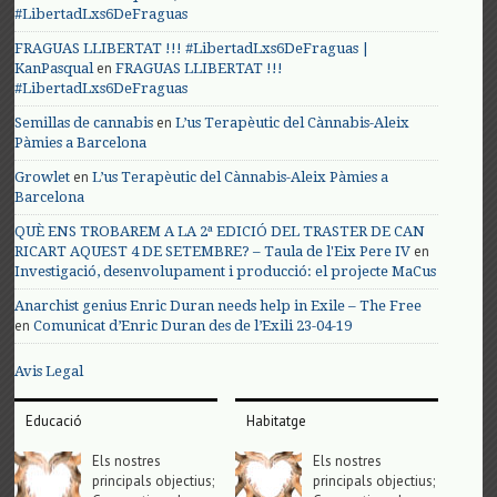
#LibertadLxs6DeFraguas
FRAGUAS LLIBERTAT !!! #LibertadLxs6DeFraguas |
en
KanPasqual
FRAGUAS LLIBERTAT !!!
#LibertadLxs6DeFraguas
en
Semillas de cannabis
L’us Terapèutic del Cànnabis-Aleix
Pàmies a Barcelona
en
Growlet
L’us Terapèutic del Cànnabis-Aleix Pàmies a
Barcelona
QUÈ ENS TROBAREM A LA 2ª EDICIÓ DEL TRASTER DE CAN
en
RICART AQUEST 4 DE SETEMBRE? – Taula de l'Eix Pere IV
Investigació, desenvolupament i producció: el projecte MaCus
Anarchist genius Enric Duran needs help in Exile – The Free
en
Comunicat d’Enric Duran des de l’Exili 23-04-19
Avis Legal
Educació
Habitatge
Els nostres
Els nostres
principals objectius;
principals objectius;