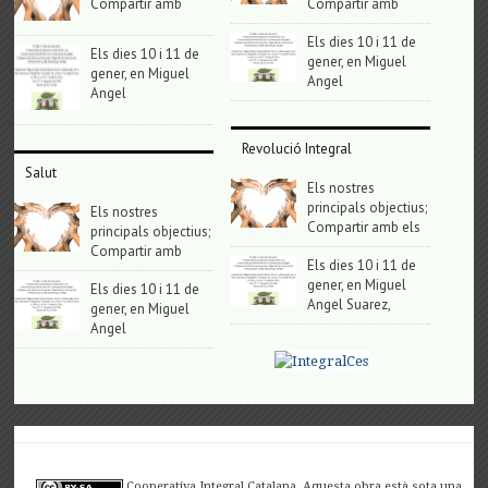
Compartir amb
Compartir amb
Els dies 10 i 11 de
Els dies 10 i 11 de
gener, en Miguel
gener, en Miguel
Angel
Angel
Revolució Integral
Salut
Els nostres
principals objectius;
Els nostres
Compartir amb els
principals objectius;
Compartir amb
Els dies 10 i 11 de
gener, en Miguel
Els dies 10 i 11 de
Angel Suarez,
gener, en Miguel
Angel
Cooperativa Integral Catalana. Aquesta obra està sota una