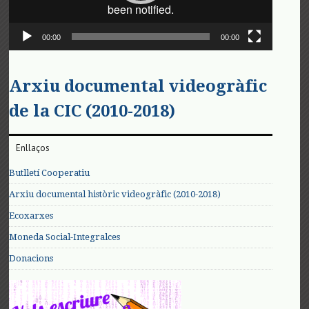
00:00
00:00
Arxiu documental videogràfic
de la CIC (2010-2018)
Enllaços
Butlletí Cooperatiu
Arxiu documental històric videogràfic (2010-2018)
Ecoxarxes
Moneda Social-Integralces
Donacions