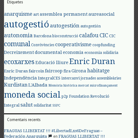
Etiquetes
anarquisme
aureasocial
assemblea permanent
art
autogestió
autogestión
autogestión
autonomia
calafou
CIC
CIC
Barcelona
bioconstrucció
comunal
cooperativisme
Convivències
coopfunding
documental
Decreixement
economia
economia solidària
Enric Duran
ecoxarxes
Educació lliure
habitatge
faircoop
Girona
Enric Duran
faircoin
fira
Independència
IntegralCES
intercanvi
jornades assembleàries
Kurdistan
L'Albada
Memòria històrica
mercat
microfinançament
moneda social
Revolució
p2p Foundation
salut
Integral
solidaritat
SSPC
Comentaris recents
FRAGUAS LLIBERTAT !!! #LibertadLxs6DeFraguas –
en
Federación Anarquista
FRAGUAS LLIBERTAT !!!