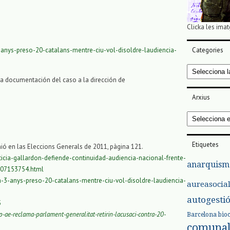
Clicka les imat
Categories
-anys-preso-20-catalans-mentre-ciu-vol-disoldre-laudiencia-
Categories
tra documentación del caso a la dirección de
Arxius
Arxius
Etiquetes
ió en las Eleccions Generals de 2011, pàgina 121.
icia-gallardon-defiende-continuidad-audiencia-nacional-frente-
anarquism
0507153754.html
a-3-anys-preso-20-catalans-mentre-ciu-vol-disoldre-laudiencia-
aureasocia
autogesti
5
-ae-reclama-parlament-generalitat-retirin-lacusaci-contra-20-
Barcelona
bio
comuna