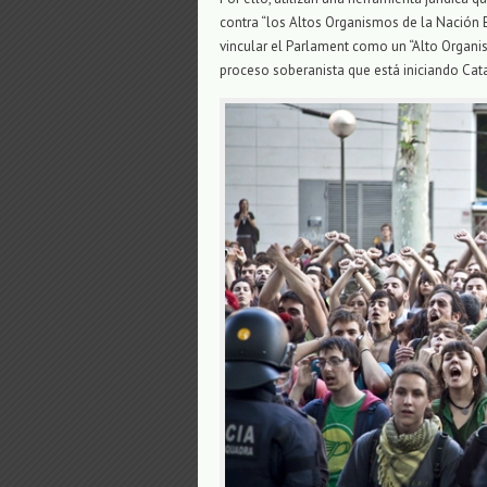
contra “los Altos Organismos de la Nación 
vincular el Parlament como un “Alto Organi
proceso soberanista que está iniciando Catal