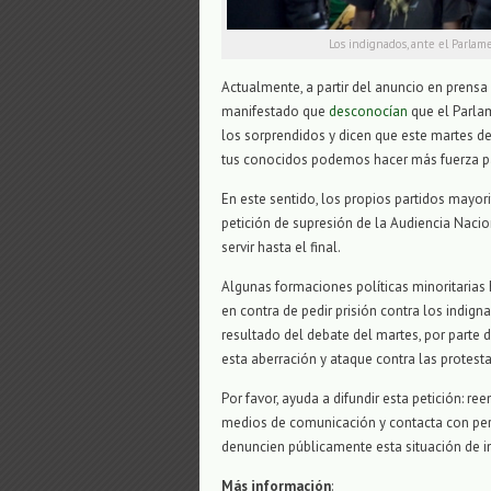
Los indignados, ante el Parlame
Actualmente, a partir del anuncio en prensa 
manifestado que
desconocían
que el Parla
los sorprendidos y dicen que este martes deb
tus conocidos podemos hacer más fuerza pa
En este sentido, los propios partidos mayori
petición de supresión de la Audiencia Nacion
servir hasta el final.
Algunas formaciones políticas minoritarias
en contra de pedir prisión contra los indigna
resultado del debate del martes, por parte d
esta aberración y ataque contra las protesta
Por favor, ayuda a difundir esta petición: ree
medios de comunicación y contacta con pers
denuncien públicamente esta situación de in
Más información
: