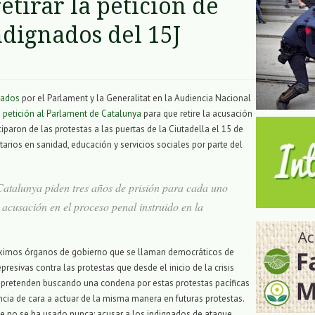
tirar la petición de
ndignados del 15J
tados
por el Parlament y la Generalitat en la Audiencia Nacional
a
petición al Parlament de Catalunya
para que retire la acusación
ciparon de las protestas a las puertas de la Ciutadella el 15 de
arios en sanidad, educación y servicios sociales por parte del
Catalunya piden tres años de prisión para cada uno
acusación en el proceso penal instruido en la
máximos órganos de gobierno que se llaman democráticos de
resivas contra las protestas que desde el inicio de la crisis
 pretenden buscando una condena por estas protestas pacíficas
dencia de cara a actuar de la misma manera en futuras protestas.
 que no se ha usado nunca: acusar a los indignados de ataque