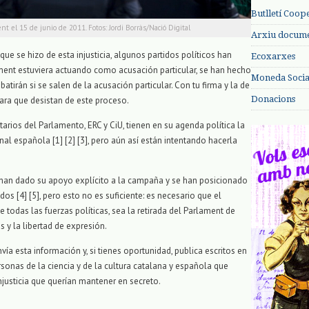
Butlletí Coop
nt el 15 de junio de 2011. Fotos: Jordi Borràs/Nació Digital
Arxiu documen
que se hizo de esta injusticia, algunos partidos políticos han
Ecoxarxes
ment estuviera actuando como acusación particular, se han hecho
Moneda Social
atirán si se salen de la acusación particular. Con tu firma y la de
Donacions
ra que desistan de este proceso.
tarios del Parlamento, ERC y CiU, tienen en su agenda política la
al española [1] [2] [3], pero aún así están intentando hacerla
 han dado su apoyo explícito a la campaña y se han posicionado
dos [4] [5], pero esto no es suficiente: es necesario que el
e todas las fuerzas políticas, sea la retirada del Parlament de
s y la libertad de expresión.
nvía esta información y, si tienes oportunidad, publica escritos en
onas de la ciencia y de la cultura catalana y española que
justicia que querían mantener en secreto.