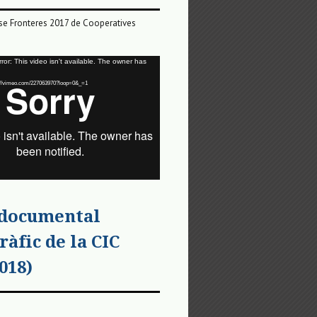
e Fronteres 2017 de Cooperatives
or: This video isn't available. The owner has
tps://vimeo.com/227063970?loop=0&_=1
 documental
ràfic de la CIC
018)