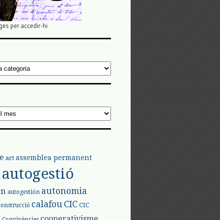
ges per accedir-hi
e
assemblea permanent
art
autogestió
l
autonomia
ón
autogestión
calafou
CIC
CIC
construcció
l
cooperativisme
Convivències