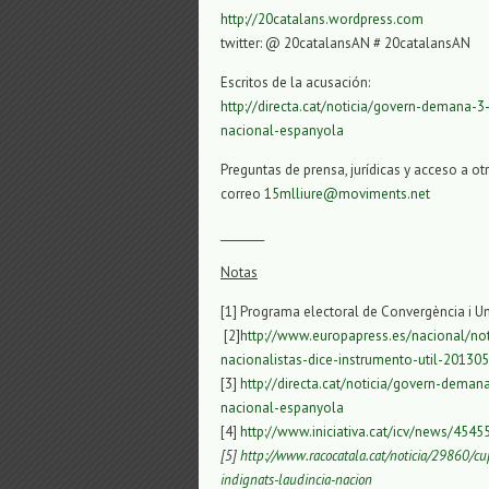
http://20catalans.wordpress.com
twitter: @ 20catalansAN # 20catalansAN
Escritos de la acusación:
http://directa.cat/noticia/govern-demana-3
nacional-espanyola
Preguntas de prensa, jurídicas y acceso a o
correo
15mlliure@moviments.net
________
Notas
[1] Programa electoral de Convergència i Un
[2]
http://www.europapress.es/nacional/not
nacionalistas-dice-instrumento-util-2013
[3]
http://directa.cat/noticia/govern-deman
nacional-espanyola
[4]
http://www.iniciativa.cat/icv/news/4545
[5]
http://www.racocatala.cat/noticia/29860/cup
indignats-laudincia-nacion