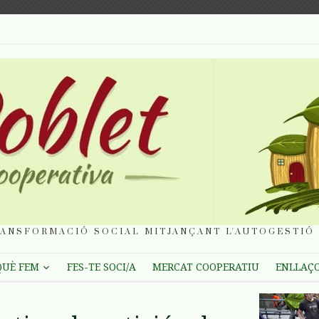
ANSFORMACIÓ SOCIAL MITJANÇANT L'AUTOGESTIÓ 
QUÈ FEM
FES-TE SOCI/A
MERCAT COOPERATIU
ENLLAÇ