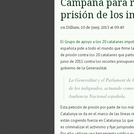
Campaña para re
prisión de los i
on Dilluns, 10 de juny, 2013 at 09:49
El
Grupo de apoyo a los 20 catalanes impu
española pide a todo el mundo que firme l
de prisión contra los 20 catalanes que parti
junio de 2011 contra los recortes presupuest
gobierno de la Generaslitat.
La Generalitat y el Parlament de 
de los indignados, actuando como 
Audiencia Nacional española.
Esta petición de prisión por parte de los 
Catalunya se da en el marco de las líneas rep
están cogiendo fuerza en Catalunya. Lo que
es criminalizar el activismo y fijar jurispru
Por ello, utilizan una herramienta jurídica