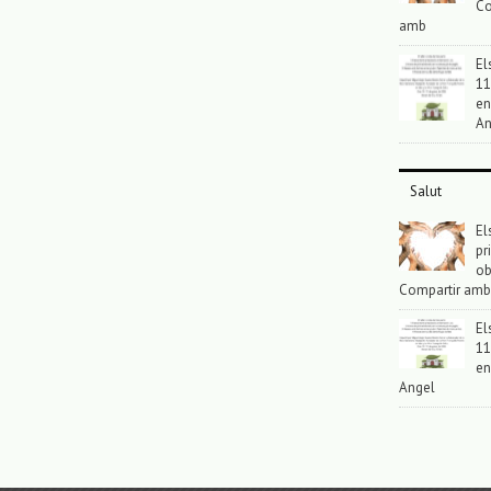
Co
amb
El
11
en
An
Salut
El
pr
ob
Compartir amb
El
11
en
Angel