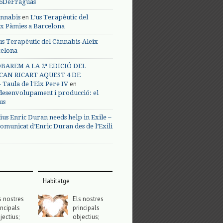
s6DeFraguas
en
annabis
L’us Terapèutic del
ix Pàmies a Barcelona
us Terapèutic del Cànnabis-Aleix
celona
BAREM A LA 2ª EDICIÓ DEL
CAN RICART AQUEST 4 DE
en
Taula de l'Eix Pere IV
 desenvolupament i producció: el
us
ius Enric Duran needs help in Exile –
omunicat d’Enric Duran des de l’Exili
Habitatge
s nostres
Els nostres
incipals
principals
jectius;
objectius;