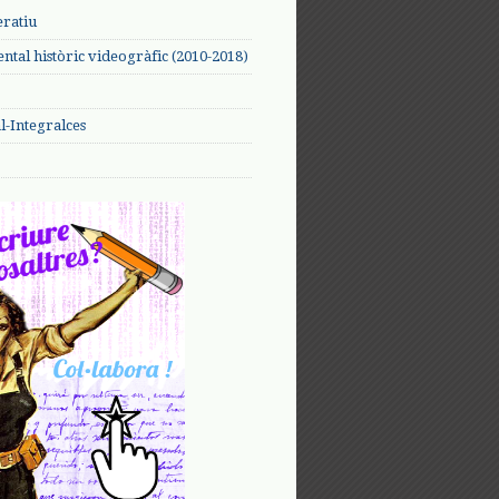
eratiu
tal històric videogràfic (2010-2018)
-Integralces