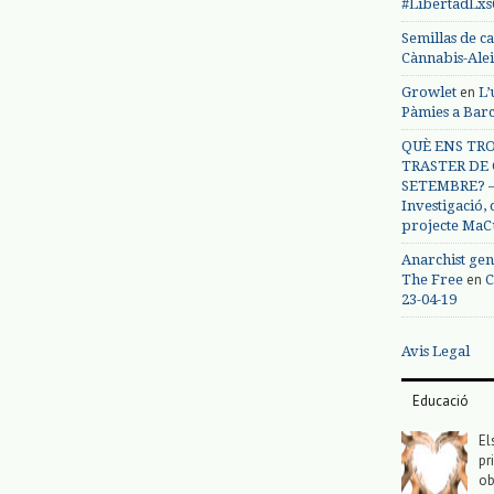
#LibertadLx
Semillas de c
Cànnabis-Ale
en
Growlet
L’
Pàmies a Bar
QUÈ ENS TRO
TRASTER DE 
SETEMBRE? – 
Investigació,
projecte MaC
Anarchist gen
en
The Free
C
23-04-19
Avis Legal
Educació
El
pr
ob