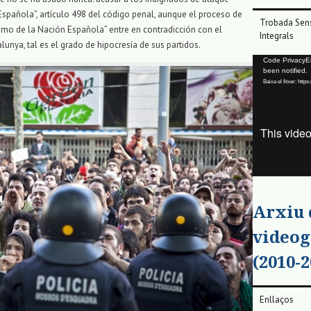
Española”, artículo 498 del código penal, aunque el proceso de
Trobada Sens
smo de la Nación Española” entre en contradicción con el
Integrals
unya, tal es el grado de hipocresía de sus partidos.
Reproductor
Code PrivacyErr
been notified.
de
Baixa el fitxer: ht
vídeo
Arxiu
videog
(2010-2
Enllaços