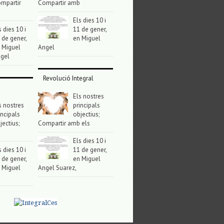
mpartir
Compartir amb
Els dies 10 i
s dies 10 i
11 de gener,
 de gener,
en Miguel
 Miguel
Angel
gel
Revolució Integral
Els nostres
s nostres
principals
incipals
objectius;
jectius;
Compartir amb els
Els dies 10 i
s dies 10 i
11 de gener,
 de gener,
en Miguel
 Miguel
Angel Suarez,