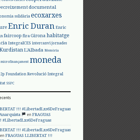
documental
Decreixement
ecoxarxes
onomia solidària
Enric Duran
iure
Enric
habitatge
faircoop
Girona
in
fira
cia
IntegralCES
intercanvi
jornades
Kurdistan
L'Albada
Memòria
moneda
microfinançament
Revolució Integral
p2p Foundation
itat
SSPC
ecents
BERTAT !!! #LibertadLxs6DeFraguas
en
 Anarquista
FRAGUAS
! #LibertadLxs6DeFraguas
BERTAT !!! #LibertadLxs6DeFraguas
en
FRAGUAS LLIBERTAT !!!