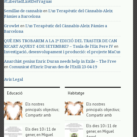
#LibertadLxs6DeFraguas
en
Semillas de cannabis
L’us Terapèutic del Cànnabis-Aleix
Pàmies a Barcelona
en
Growlet
L’us Terapèutic del Cànnabis-Aleix Pàmies a
Barcelona
QUÈ ENS TROBAREM A LA 2ª EDICIÓ DEL TRASTER DE CAN
en
RICART AQUEST 4 DE SETEMBRE? – Taula de l'Eix Pere IV
Investigació, desenvolupament i producció: el projecte MaCus
Anarchist genius Enric Duran needs help in Exile – The Free
en
Comunicat d’Enric Duran des de l’Exili 23-04-19
Avis Legal
Educació
Habitatge
Els nostres
Els nostres
principals objectius;
principals objectius;
Compartir amb
Compartir amb
Els dies 10 i 11 de
Els dies 10 i 11 de
gener, en Miguel
gener, en Miguel
Angel