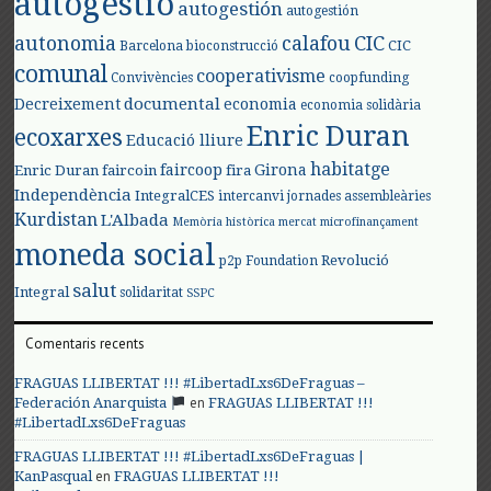
autogestió
autogestión
autogestión
autonomia
calafou
CIC
CIC
Barcelona
bioconstrucció
comunal
cooperativisme
Convivències
coopfunding
documental
Decreixement
economia
economia solidària
Enric Duran
ecoxarxes
Educació lliure
habitatge
faircoop
Girona
Enric Duran
faircoin
fira
Independència
IntegralCES
intercanvi
jornades assembleàries
Kurdistan
L'Albada
Memòria històrica
mercat
microfinançament
moneda social
Revolució
p2p Foundation
salut
Integral
solidaritat
SSPC
Comentaris recents
FRAGUAS LLIBERTAT !!! #LibertadLxs6DeFraguas –
en
Federación Anarquista
FRAGUAS LLIBERTAT !!!
#LibertadLxs6DeFraguas
FRAGUAS LLIBERTAT !!! #LibertadLxs6DeFraguas |
en
KanPasqual
FRAGUAS LLIBERTAT !!!