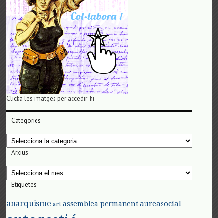
Clicka les imatges per accedir-hi
Categories
Categories
Arxius
Arxius
Etiquetes
anarquisme
aureasocial
assemblea permanent
art