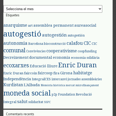
Arxius
Etiquetes
anarquisme
aureasocial
assemblea permanent
art
autogestió
autogestión
autogestión
autonomia
calafou
CIC
CIC
Barcelona
bioconstrucció
comunal
cooperativisme
Convivències
coopfunding
documental
Decreixement
economia
economia solidària
Enric Duran
ecoxarxes
Educació lliure
habitatge
faircoop
Girona
Enric Duran
faircoin
fira
Independència
IntegralCES
intercanvi
jornades assembleàries
Kurdistan
L'Albada
Memòria històrica
mercat
microfinançament
moneda social
Revolució
p2p Foundation
salut
Integral
solidaritat
SSPC
Comentaris recents