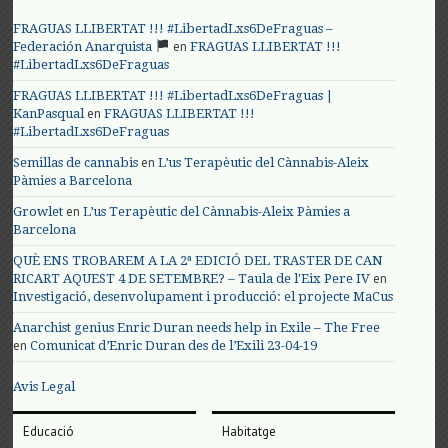
FRAGUAS LLIBERTAT !!! #LibertadLxs6DeFraguas –
en
Federación Anarquista
FRAGUAS LLIBERTAT !!!
#LibertadLxs6DeFraguas
FRAGUAS LLIBERTAT !!! #LibertadLxs6DeFraguas |
en
KanPasqual
FRAGUAS LLIBERTAT !!!
#LibertadLxs6DeFraguas
en
Semillas de cannabis
L’us Terapèutic del Cànnabis-Aleix
Pàmies a Barcelona
en
Growlet
L’us Terapèutic del Cànnabis-Aleix Pàmies a
Barcelona
QUÈ ENS TROBAREM A LA 2ª EDICIÓ DEL TRASTER DE CAN
en
RICART AQUEST 4 DE SETEMBRE? – Taula de l'Eix Pere IV
Investigació, desenvolupament i producció: el projecte MaCus
Anarchist genius Enric Duran needs help in Exile – The Free
en
Comunicat d’Enric Duran des de l’Exili 23-04-19
Avis Legal
Educació
Habitatge