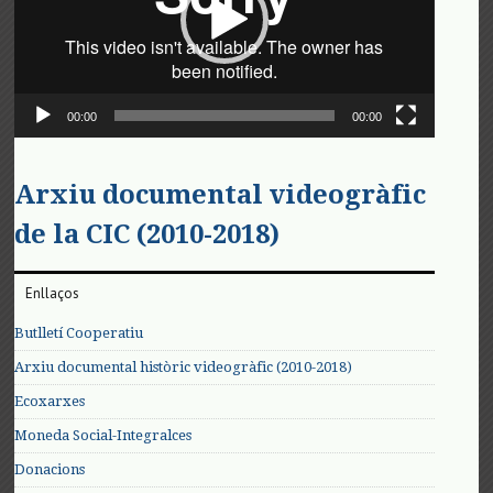
00:00
00:00
Arxiu documental videogràfic
de la CIC (2010-2018)
Enllaços
Butlletí Cooperatiu
Arxiu documental històric videogràfic (2010-2018)
Ecoxarxes
Moneda Social-Integralces
Donacions