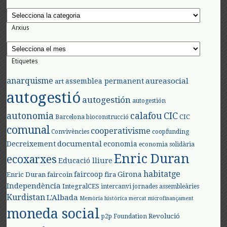
Categories
Arxius
Arxius
Etiquetes
anarquisme
aureasocial
assemblea permanent
art
autogestió
autogestión
autogestión
autonomia
calafou
CIC
CIC
Barcelona
bioconstrucció
comunal
cooperativisme
Convivències
coopfunding
documental
Decreixement
economia
economia solidària
Enric Duran
ecoxarxes
Educació lliure
habitatge
faircoop
Girona
Enric Duran
faircoin
fira
Independència
IntegralCES
intercanvi
jornades assembleàries
Kurdistan
L'Albada
Memòria històrica
mercat
microfinançament
moneda social
Revolució
p2p Foundation