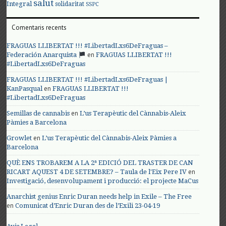
salut
Integral
solidaritat
SSPC
Comentaris recents
FRAGUAS LLIBERTAT !!! #LibertadLxs6DeFraguas –
en
Federación Anarquista
FRAGUAS LLIBERTAT !!!
#LibertadLxs6DeFraguas
FRAGUAS LLIBERTAT !!! #LibertadLxs6DeFraguas |
en
KanPasqual
FRAGUAS LLIBERTAT !!!
#LibertadLxs6DeFraguas
en
Semillas de cannabis
L’us Terapèutic del Cànnabis-Aleix
Pàmies a Barcelona
en
Growlet
L’us Terapèutic del Cànnabis-Aleix Pàmies a
Barcelona
QUÈ ENS TROBAREM A LA 2ª EDICIÓ DEL TRASTER DE CAN
en
RICART AQUEST 4 DE SETEMBRE? – Taula de l'Eix Pere IV
Investigació, desenvolupament i producció: el projecte MaCus
Anarchist genius Enric Duran needs help in Exile – The Free
en
Comunicat d’Enric Duran des de l’Exili 23-04-19