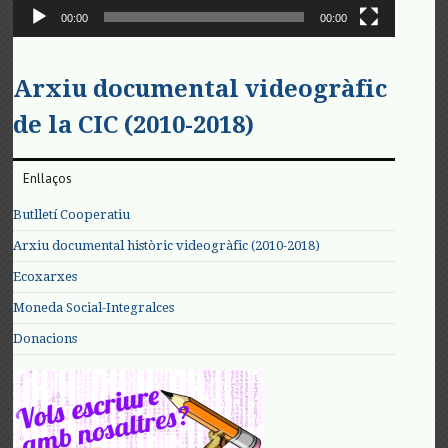
00:00
00:00
Arxiu documental videogràfic
de la CIC (2010-2018)
Enllaços
Butlletí Cooperatiu
Arxiu documental històric videogràfic (2010-2018)
Ecoxarxes
Moneda Social-Integralces
Donacions