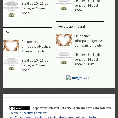
Els dies 10 i 11 de
Els dies 10 i 11 de
gener, en Miguel
gener, en Miguel
Angel
Angel
Revolució Integral
Salut
Els nostres
principals objectius;
Els nostres
Compartir amb els
principals objectius;
Compartir amb
Els dies 10 i 11 de
gener, en Miguel
Els dies 10 i 11 de
Angel Suarez,
gener, en Miguel
Angel
Cooperativa Integral Catalana. Aquesta obra està sota una
Llicència Creative Commons
.