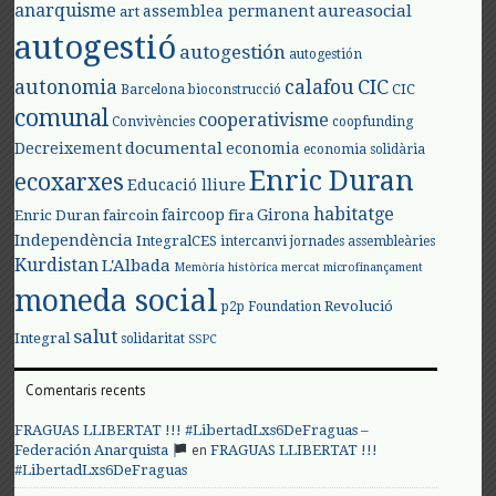
anarquisme
aureasocial
assemblea permanent
art
autogestió
autogestión
autogestión
autonomia
calafou
CIC
CIC
Barcelona
bioconstrucció
comunal
cooperativisme
Convivències
coopfunding
documental
Decreixement
economia
economia solidària
Enric Duran
ecoxarxes
Educació lliure
habitatge
faircoop
Girona
Enric Duran
faircoin
fira
Independència
IntegralCES
intercanvi
jornades assembleàries
Kurdistan
L'Albada
Memòria històrica
mercat
microfinançament
moneda social
Revolució
p2p Foundation
salut
Integral
solidaritat
SSPC
Comentaris recents
FRAGUAS LLIBERTAT !!! #LibertadLxs6DeFraguas –
en
Federación Anarquista
FRAGUAS LLIBERTAT !!!
#LibertadLxs6DeFraguas