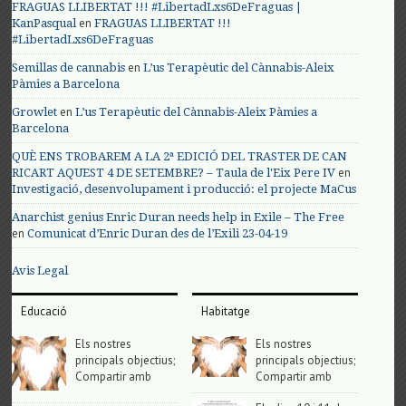
FRAGUAS LLIBERTAT !!! #LibertadLxs6DeFraguas |
en
KanPasqual
FRAGUAS LLIBERTAT !!!
#LibertadLxs6DeFraguas
en
Semillas de cannabis
L’us Terapèutic del Cànnabis-Aleix
Pàmies a Barcelona
en
Growlet
L’us Terapèutic del Cànnabis-Aleix Pàmies a
Barcelona
QUÈ ENS TROBAREM A LA 2ª EDICIÓ DEL TRASTER DE CAN
en
RICART AQUEST 4 DE SETEMBRE? – Taula de l'Eix Pere IV
Investigació, desenvolupament i producció: el projecte MaCus
Anarchist genius Enric Duran needs help in Exile – The Free
en
Comunicat d’Enric Duran des de l’Exili 23-04-19
Avis Legal
Educació
Habitatge
Els nostres
Els nostres
principals objectius;
principals objectius;
Compartir amb
Compartir amb