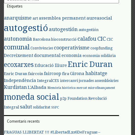
Etiquetes
anarquisme
aureasocial
assemblea permanent
art
autogestió
autogestión
autogestión
autonomia
calafou
CIC
CIC
Barcelona
bioconstrucció
comunal
cooperativisme
Convivències
coopfunding
documental
Decreixement
economia
economia solidària
Enric Duran
ecoxarxes
Educació lliure
habitatge
faircoop
Girona
Enric Duran
faircoin
fira
Independència
IntegralCES
intercanvi
jornades assembleàries
Kurdistan
L'Albada
Memòria històrica
mercat
microfinançament
moneda social
Revolució
p2p Foundation
salut
Integral
solidaritat
SSPC
Comentaris recents
FRAGUAS LLIBERTAT !!! #LibertadLxs6DeFraguas –