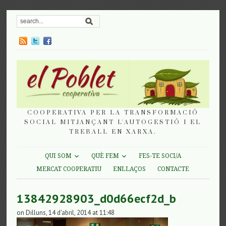
COOPERATIVA PER LA TRANSFORMACIÓ
SOCIAL MITJANÇANT L'AUTOGESTIÓ I EL
TREBALL EN XARXA.
QUI SOM
QUÈ FEM
FES-TE SOCI/A
MERCAT COOPERATIU
ENLLAÇOS
CONTACTE
13842928903_d0d66ecf2d_b
on Dilluns, 14 d'abril, 2014 at 11:48