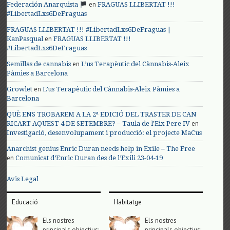
en
Federación Anarquista
FRAGUAS LLIBERTAT !!!
#LibertadLxs6DeFraguas
FRAGUAS LLIBERTAT !!! #LibertadLxs6DeFraguas |
en
KanPasqual
FRAGUAS LLIBERTAT !!!
#LibertadLxs6DeFraguas
en
Semillas de cannabis
L’us Terapèutic del Cànnabis-Aleix
Pàmies a Barcelona
en
Growlet
L’us Terapèutic del Cànnabis-Aleix Pàmies a
Barcelona
QUÈ ENS TROBAREM A LA 2ª EDICIÓ DEL TRASTER DE CAN
en
RICART AQUEST 4 DE SETEMBRE? – Taula de l'Eix Pere IV
Investigació, desenvolupament i producció: el projecte MaCus
Anarchist genius Enric Duran needs help in Exile – The Free
en
Comunicat d’Enric Duran des de l’Exili 23-04-19
Avis Legal
Educació
Habitatge
Els nostres
Els nostres
principals objectius;
principals objectius;