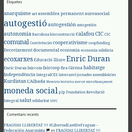
Etiquetes
anarquisme
aureasocial
assemblea permanent
art
autogestió
autogestión
autogestión
autonomia
calafou
CIC
CIC
Barcelona
bioconstrucció
comunal
cooperativisme
Convivències
coopfunding
documental
Decreixement
economia
economia solidària
Enric Duran
ecoxarxes
Educació lliure
habitatge
faircoop
Girona
Enric Duran
faircoin
fira
Independència
IntegralCES
intercanvi
jornades assembleàries
Kurdistan
L'Albada
Memòria històrica
mercat
microfinançament
moneda social
Revolució
p2p Foundation
salut
Integral
solidaritat
SSPC
Comentaris recents
FRAGUAS LLIBERTAT !!! #LibertadLxs6DeFraguas –
en
Federación Anarquista
FRAGUAS LLIBERTAT !!!