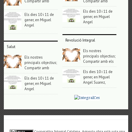
Compartir amb
Compartir amb
Els dies 10 i 11 de
Els dies 10 i 11 de
gener, en Miguel
gener, en Miguel
Angel
Angel
Revolució Integral
Salut
Els nostres
principals objectius;
Els nostres
Compartir amb els
principals objectius;
Compartir amb
Els dies 10 i 11 de
gener, en Miguel
Els dies 10 i 11 de
Angel Suarez,
gener, en Miguel
Angel
Cooperativa Integral Catalana. Aquesta obra està sota una