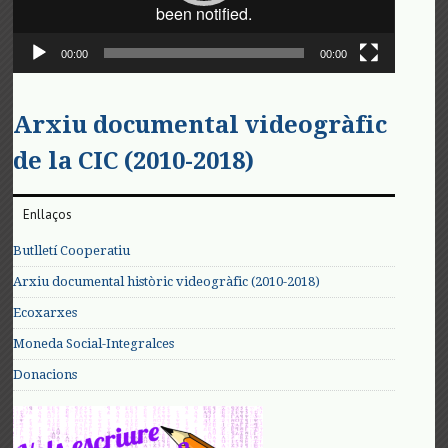
00:00
00:00
Arxiu documental videogràfic
de la CIC (2010-2018)
Enllaços
Butlletí Cooperatiu
Arxiu documental històric videogràfic (2010-2018)
Ecoxarxes
Moneda Social-Integralces
Donacions