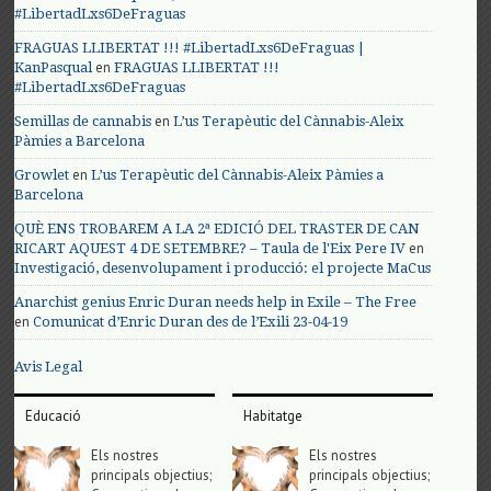
#LibertadLxs6DeFraguas
FRAGUAS LLIBERTAT !!! #LibertadLxs6DeFraguas |
en
KanPasqual
FRAGUAS LLIBERTAT !!!
#LibertadLxs6DeFraguas
en
Semillas de cannabis
L’us Terapèutic del Cànnabis-Aleix
Pàmies a Barcelona
en
Growlet
L’us Terapèutic del Cànnabis-Aleix Pàmies a
Barcelona
QUÈ ENS TROBAREM A LA 2ª EDICIÓ DEL TRASTER DE CAN
en
RICART AQUEST 4 DE SETEMBRE? – Taula de l'Eix Pere IV
Investigació, desenvolupament i producció: el projecte MaCus
Anarchist genius Enric Duran needs help in Exile – The Free
en
Comunicat d’Enric Duran des de l’Exili 23-04-19
Avis Legal
Educació
Habitatge
Els nostres
Els nostres
principals objectius;
principals objectius;