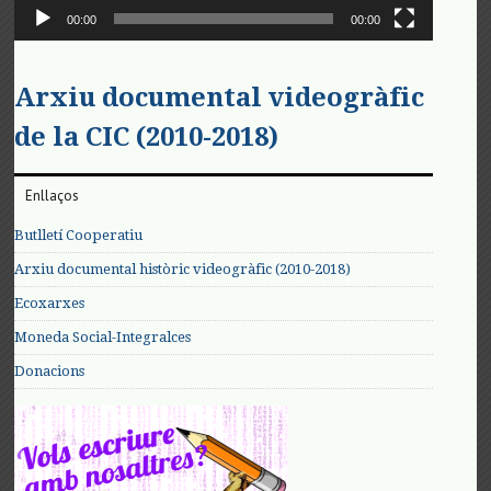
00:00
00:00
Arxiu documental videogràfic
de la CIC (2010-2018)
Enllaços
Butlletí Cooperatiu
Arxiu documental històric videogràfic (2010-2018)
Ecoxarxes
Moneda Social-Integralces
Donacions