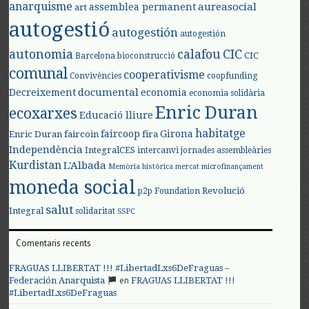
anarquisme
aureasocial
assemblea permanent
art
autogestió
autogestión
autogestión
autonomia
calafou
CIC
CIC
Barcelona
bioconstrucció
comunal
cooperativisme
Convivències
coopfunding
documental
Decreixement
economia
economia solidària
Enric Duran
ecoxarxes
Educació lliure
habitatge
faircoop
Girona
Enric Duran
faircoin
fira
Independència
IntegralCES
intercanvi
jornades assembleàries
Kurdistan
L'Albada
Memòria històrica
mercat
microfinançament
moneda social
Revolució
p2p Foundation
salut
Integral
solidaritat
SSPC
Comentaris recents
FRAGUAS LLIBERTAT !!! #LibertadLxs6DeFraguas –
en
Federación Anarquista
FRAGUAS LLIBERTAT !!!
#LibertadLxs6DeFraguas