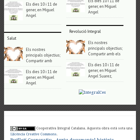
Els dies 10 i 11 de
Els dies 10 i 11 de
gener, en Miguel
gener, en Miguel
Angel
Angel
Revolució Integral
Salut
Els nostres
principals objectius;
Els nostres
Compartir amb els
principals objectius;
Compartir amb
Els dies 10 i 11 de
gener, en Miguel
Els dies 10 i 11 de
Angel Suarez,
gener, en Miguel
Angel
Cooperativa Integral Catalana. Aquesta obra està sota una
Llicència Creative Commons
.