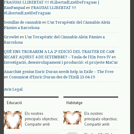
FRAGUAS LLIBERTAT !!! #LibertadLxs6DeFraguas |
en
KanPasqual
FRAGUAS LLIBERTAT !!!
#LibertadLxs6DeFraguas
en
Semillas de cannabis
L’us Terapèutic del Cànnabis-Aleix
Pàmies a Barcelona
en
Growlet
L’us Terapèutic del Cànnabis-Aleix Pàmies a
Barcelona
QUÈ ENS TROBAREM A LA 2ª EDICIÓ DEL TRASTER DE CAN
en
RICART AQUEST 4 DE SETEMBRE? – Taula de l'Eix Pere IV
Investigació, desenvolupament i producció: el projecte MaCus
Anarchist genius Enric Duran needs help in Exile – The Free
en
Comunicat d’Enric Duran des de l’Exili 23-04-19
Avis Legal
Educació
Habitatge
Els nostres
Els nostres
principals objectius;
principals objectius;
Compartir amb
Compartir amb