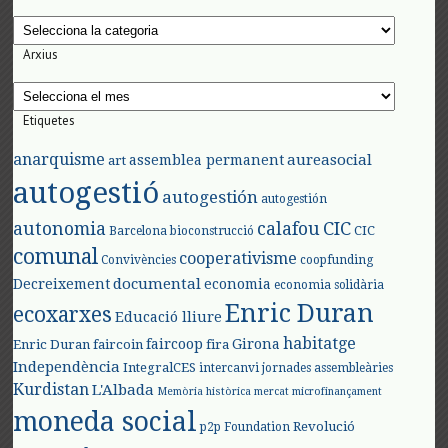
Categories
Arxius
Arxius
Etiquetes
anarquisme
aureasocial
assemblea permanent
art
autogestió
autogestión
autogestión
autonomia
calafou
CIC
CIC
Barcelona
bioconstrucció
comunal
cooperativisme
Convivències
coopfunding
documental
Decreixement
economia
economia solidària
Enric Duran
ecoxarxes
Educació lliure
habitatge
faircoop
Girona
Enric Duran
faircoin
fira
Independència
IntegralCES
intercanvi
jornades assembleàries
Kurdistan
L'Albada
Memòria històrica
mercat
microfinançament
moneda social
Revolució
p2p Foundation