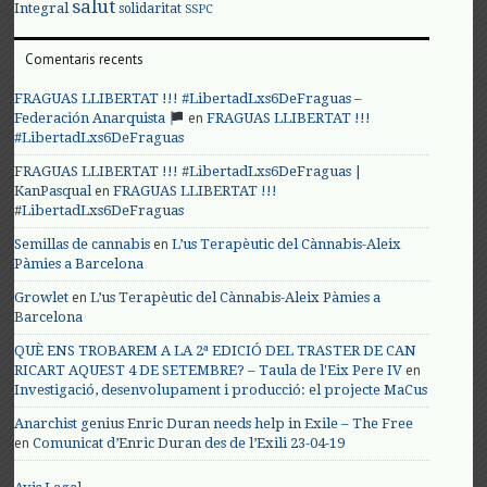
salut
Integral
solidaritat
SSPC
Comentaris recents
FRAGUAS LLIBERTAT !!! #LibertadLxs6DeFraguas –
en
Federación Anarquista
FRAGUAS LLIBERTAT !!!
#LibertadLxs6DeFraguas
FRAGUAS LLIBERTAT !!! #LibertadLxs6DeFraguas |
en
KanPasqual
FRAGUAS LLIBERTAT !!!
#LibertadLxs6DeFraguas
en
Semillas de cannabis
L’us Terapèutic del Cànnabis-Aleix
Pàmies a Barcelona
en
Growlet
L’us Terapèutic del Cànnabis-Aleix Pàmies a
Barcelona
QUÈ ENS TROBAREM A LA 2ª EDICIÓ DEL TRASTER DE CAN
en
RICART AQUEST 4 DE SETEMBRE? – Taula de l'Eix Pere IV
Investigació, desenvolupament i producció: el projecte MaCus
Anarchist genius Enric Duran needs help in Exile – The Free
en
Comunicat d’Enric Duran des de l’Exili 23-04-19