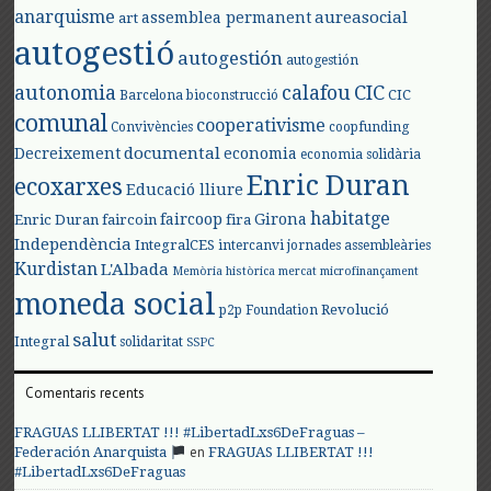
anarquisme
aureasocial
assemblea permanent
art
autogestió
autogestión
autogestión
autonomia
calafou
CIC
CIC
Barcelona
bioconstrucció
comunal
cooperativisme
Convivències
coopfunding
documental
Decreixement
economia
economia solidària
Enric Duran
ecoxarxes
Educació lliure
habitatge
faircoop
Girona
Enric Duran
faircoin
fira
Independència
IntegralCES
intercanvi
jornades assembleàries
Kurdistan
L'Albada
Memòria històrica
mercat
microfinançament
moneda social
Revolució
p2p Foundation
salut
Integral
solidaritat
SSPC
Comentaris recents
FRAGUAS LLIBERTAT !!! #LibertadLxs6DeFraguas –
en
Federación Anarquista
FRAGUAS LLIBERTAT !!!
#LibertadLxs6DeFraguas