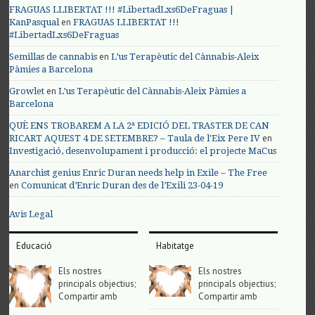
FRAGUAS LLIBERTAT !!! #LibertadLxs6DeFraguas |
en
KanPasqual
FRAGUAS LLIBERTAT !!!
#LibertadLxs6DeFraguas
en
Semillas de cannabis
L’us Terapèutic del Cànnabis-Aleix
Pàmies a Barcelona
en
Growlet
L’us Terapèutic del Cànnabis-Aleix Pàmies a
Barcelona
QUÈ ENS TROBAREM A LA 2ª EDICIÓ DEL TRASTER DE CAN
en
RICART AQUEST 4 DE SETEMBRE? – Taula de l'Eix Pere IV
Investigació, desenvolupament i producció: el projecte MaCus
Anarchist genius Enric Duran needs help in Exile – The Free
en
Comunicat d’Enric Duran des de l’Exili 23-04-19
Avis Legal
Educació
Habitatge
Els nostres
Els nostres
principals objectius;
principals objectius;
Compartir amb
Compartir amb