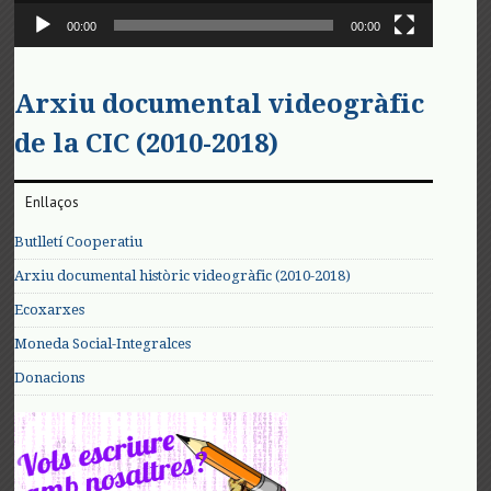
00:00
00:00
Arxiu documental videogràfic
de la CIC (2010-2018)
Enllaços
Butlletí Cooperatiu
Arxiu documental històric videogràfic (2010-2018)
Ecoxarxes
Moneda Social-Integralces
Donacions