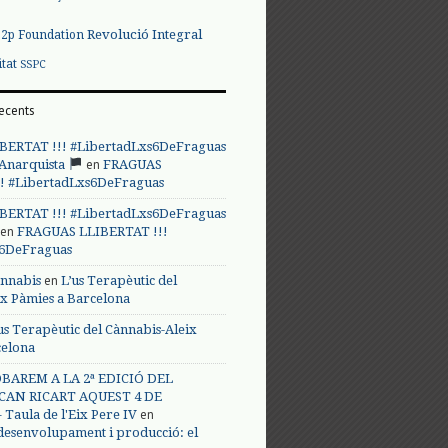
Revolució Integral
p2p Foundation
itat
SSPC
ecents
BERTAT !!! #LibertadLxs6DeFraguas
en
 Anarquista
FRAGUAS
! #LibertadLxs6DeFraguas
BERTAT !!! #LibertadLxs6DeFraguas
en
FRAGUAS LLIBERTAT !!!
s6DeFraguas
en
annabis
L’us Terapèutic del
ix Pàmies a Barcelona
us Terapèutic del Cànnabis-Aleix
celona
BAREM A LA 2ª EDICIÓ DEL
CAN RICART AQUEST 4 DE
en
Taula de l'Eix Pere IV
 desenvolupament i producció: el