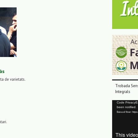
às
sta de varietats.
Trobada Sens
Integrals
Reproductor
Code PrivacyErr
been notified.
de
Baixa el fitxer: ht
vídeo
tari.