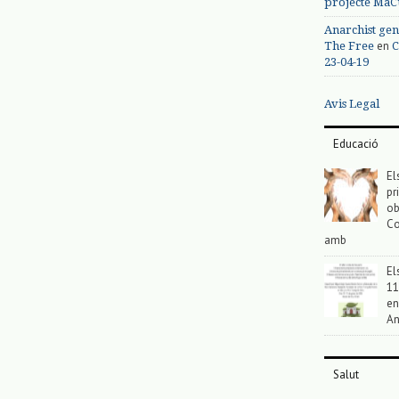
projecte MaC
Anarchist gen
en
The Free
C
23-04-19
Avis Legal
Educació
El
pr
ob
Co
amb
El
11
en
An
Salut