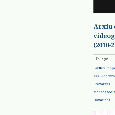
Arxiu
videog
(2010-2
Enllaços
Butlletí Coop
Arxiu documen
Ecoxarxes
Moneda Social
Donacions