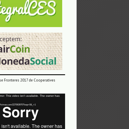
e Fronteres 2017 de Cooperatives
or: This video isn't available. The owner has
tps://vimeo.com/227063970?loop=0&_=1