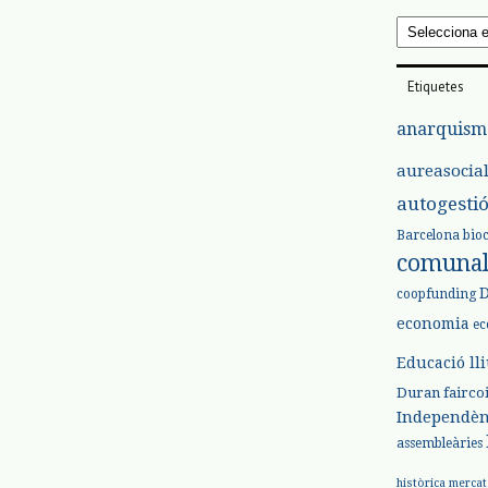
Arxius
Etiquetes
anarquism
aureasocia
autogesti
Barcelona
bio
comuna
coopfunding
economia
ec
Educació ll
Duran
fairco
Independèn
assembleàries
històrica
mercat