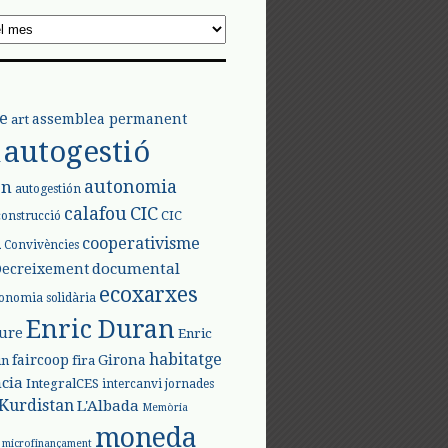
e
assemblea permanent
art
autogestió
l
autonomia
ón
autogestión
calafou
CIC
CIC
construcció
l
cooperativisme
Convivències
documental
Decreixement
ecoxarxes
onomia solidària
Enric Duran
iure
Enric
habitatge
faircoop
Girona
in
fira
cia
IntegralCES
intercanvi
jornades
Kurdistan
L'Albada
Memòria
moneda
microfinançament