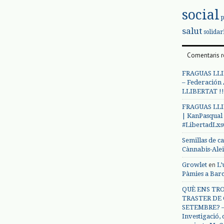
social
salut
solidar
Comentaris r
FRAGUAS LLI
– Federación
LLIBERTAT !!
FRAGUAS LLI
| KanPasqual
#LibertadLx
Semillas de c
Cànnabis-Ale
en
Growlet
L’
Pàmies a Bar
QUÈ ENS TRO
TRASTER DE 
SETEMBRE? – 
Investigació,