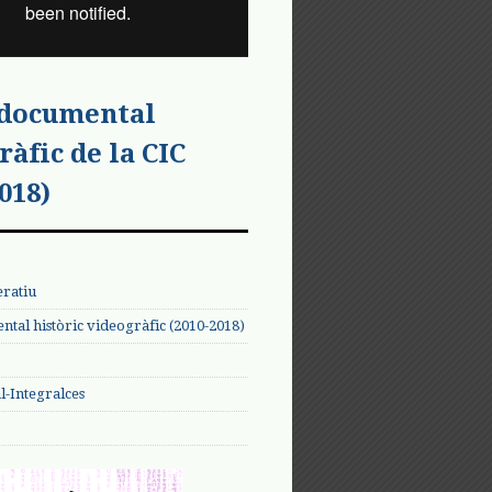
 documental
ràfic de la CIC
018)
eratiu
tal històric videogràfic (2010-2018)
-Integralces