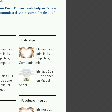
us
ius Enric Duran needs help in Exile –
omunicat d’Enric Duran des de l’Exili
Habitatge
s nostres
Els nostres
incipals
principals
jectius;
objectius;
mpartir
Compartir amb
Els dies 10 i
s dies 10 i
11 de gener,
 de gener,
en Miguel
 Miguel
Angel
gel
Revolució Integral
Els nostres