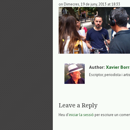
on Dimecres, 19 de juny, 2013 at 18:33
Author:
Xavier Borr
Escriptor, periodista i arti
Leave a Reply
Heu d'
iniciar la sessió
per escriure un comen