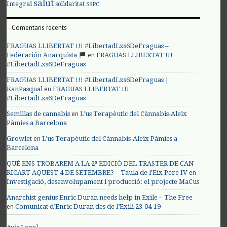
salut
Integral
solidaritat
SSPC
Comentaris recents
FRAGUAS LLIBERTAT !!! #LibertadLxs6DeFraguas –
en
Federación Anarquista
FRAGUAS LLIBERTAT !!!
#LibertadLxs6DeFraguas
FRAGUAS LLIBERTAT !!! #LibertadLxs6DeFraguas |
en
KanPasqual
FRAGUAS LLIBERTAT !!!
#LibertadLxs6DeFraguas
en
Semillas de cannabis
L’us Terapèutic del Cànnabis-Aleix
Pàmies a Barcelona
en
Growlet
L’us Terapèutic del Cànnabis-Aleix Pàmies a
Barcelona
QUÈ ENS TROBAREM A LA 2ª EDICIÓ DEL TRASTER DE CAN
en
RICART AQUEST 4 DE SETEMBRE? – Taula de l'Eix Pere IV
Investigació, desenvolupament i producció: el projecte MaCus
Anarchist genius Enric Duran needs help in Exile – The Free
en
Comunicat d’Enric Duran des de l’Exili 23-04-19