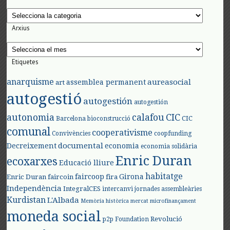
Categories
Arxius
Arxius
Etiquetes
anarquisme
aureasocial
assemblea permanent
art
autogestió
autogestión
autogestión
autonomia
calafou
CIC
CIC
Barcelona
bioconstrucció
comunal
cooperativisme
Convivències
coopfunding
documental
Decreixement
economia
economia solidària
Enric Duran
ecoxarxes
Educació lliure
habitatge
faircoop
Girona
Enric Duran
faircoin
fira
Independència
IntegralCES
intercanvi
jornades assembleàries
Kurdistan
L'Albada
Memòria històrica
mercat
microfinançament
moneda social
Revolució
p2p Foundation