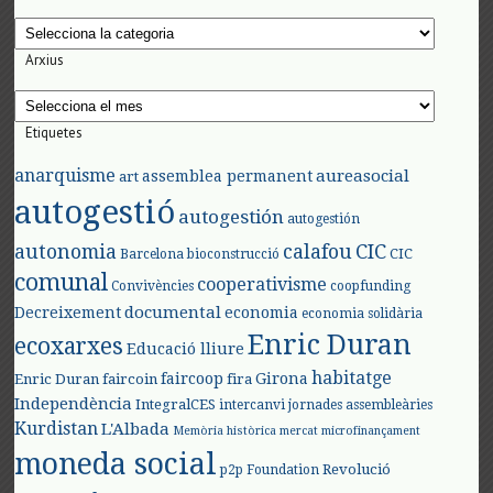
Categories
Arxius
Arxius
Etiquetes
anarquisme
aureasocial
assemblea permanent
art
autogestió
autogestión
autogestión
autonomia
calafou
CIC
CIC
Barcelona
bioconstrucció
comunal
cooperativisme
Convivències
coopfunding
documental
Decreixement
economia
economia solidària
Enric Duran
ecoxarxes
Educació lliure
habitatge
faircoop
Girona
Enric Duran
faircoin
fira
Independència
IntegralCES
intercanvi
jornades assembleàries
Kurdistan
L'Albada
Memòria històrica
mercat
microfinançament
moneda social
Revolució
p2p Foundation