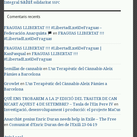
salut
Integral
solidaritat
SSPC
Comentaris recents
FRAGUAS LLIBERTAT !!! #LibertadLxs6DeFraguas –
en
Federación Anarquista
FRAGUAS LLIBERTAT !!!
#LibertadLxs6DeFraguas
FRAGUAS LLIBERTAT !!! #LibertadLxs6DeFraguas |
en
KanPasqual
FRAGUAS LLIBERTAT !!!
#LibertadLxs6DeFraguas
en
Semillas de cannabis
L’us Terapèutic del Cànnabis-Aleix
Pàmies a Barcelona
en
Growlet
L’us Terapèutic del Cànnabis-Aleix Pàmies a
Barcelona
QUÈ ENS TROBAREM A LA 2ª EDICIÓ DEL TRASTER DE CAN
en
RICART AQUEST 4 DE SETEMBRE? – Taula de l'Eix Pere IV
Investigació, desenvolupament i producció: el projecte MaCus
Anarchist genius Enric Duran needs help in Exile – The Free
en
Comunicat d’Enric Duran des de l’Exili 23-04-19