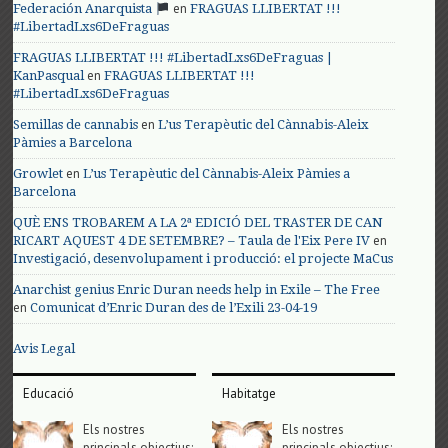
en
Federación Anarquista
FRAGUAS LLIBERTAT !!!
#LibertadLxs6DeFraguas
FRAGUAS LLIBERTAT !!! #LibertadLxs6DeFraguas |
en
KanPasqual
FRAGUAS LLIBERTAT !!!
#LibertadLxs6DeFraguas
en
Semillas de cannabis
L’us Terapèutic del Cànnabis-Aleix
Pàmies a Barcelona
en
Growlet
L’us Terapèutic del Cànnabis-Aleix Pàmies a
Barcelona
QUÈ ENS TROBAREM A LA 2ª EDICIÓ DEL TRASTER DE CAN
en
RICART AQUEST 4 DE SETEMBRE? – Taula de l'Eix Pere IV
Investigació, desenvolupament i producció: el projecte MaCus
Anarchist genius Enric Duran needs help in Exile – The Free
en
Comunicat d’Enric Duran des de l’Exili 23-04-19
Avis Legal
Educació
Habitatge
Els nostres
Els nostres
principals objectius;
principals objectius;