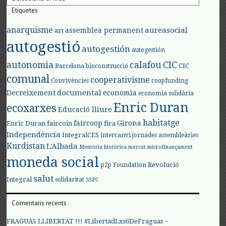
Etiquetes
anarquisme
aureasocial
assemblea permanent
art
autogestió
autogestión
autogestión
autonomia
calafou
CIC
CIC
Barcelona
bioconstrucció
comunal
cooperativisme
Convivències
coopfunding
documental
Decreixement
economia
economia solidària
Enric Duran
ecoxarxes
Educació lliure
habitatge
faircoop
Girona
Enric Duran
faircoin
fira
Independència
IntegralCES
intercanvi
jornades assembleàries
Kurdistan
L'Albada
Memòria històrica
mercat
microfinançament
moneda social
Revolució
p2p Foundation
salut
Integral
solidaritat
SSPC
Comentaris recents
FRAGUAS LLIBERTAT !!! #LibertadLxs6DeFraguas –