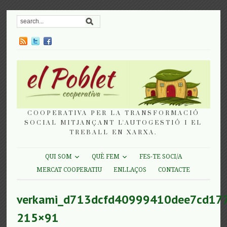
COOPERATIVA PER LA TRANSFORMACIÓ
SOCIAL MITJANÇANT L'AUTOGESTIÓ I EL
TREBALL EN XARXA.
QUI SOM
QUÈ FEM
FES-TE SOCI/A
MERCAT COOPERATIU
ENLLAÇOS
CONTACTE
verkami_d713dcfd40999410dee7cd17
215×91