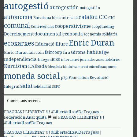
autogestió
autogestión
autogestión
autonomia
calafou
CIC
CIC
Barcelona
bioconstrucció
comunal
cooperativisme
Convivències
coopfunding
documental
Decreixement
economia
economia solidària
Enric Duran
ecoxarxes
Educació lliure
habitatge
faircoop
Girona
Enric Duran
faircoin
fira
Independència
IntegralCES
intercanvi
jornades assembleàries
Kurdistan
L'Albada
Memòria històrica
mercat
microfinançament
moneda social
Revolució
p2p Foundation
salut
Integral
solidaritat
SSPC
Comentaris recents
FRAGUAS LLIBERTAT !!! #LibertadLxs6DeFraguas –
en
Federación Anarquista
FRAGUAS LLIBERTAT !!!
#LibertadLxs6DeFraguas
FRAGUAS LLIBERTAT !!! #LibertadLxs6DeFraguas |