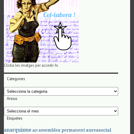
Clicka les imatges per accedir-hi
Categories
Categories
Arxius
Arxius
Etiquetes
anarquisme
aureasocial
assemblea permanent
art