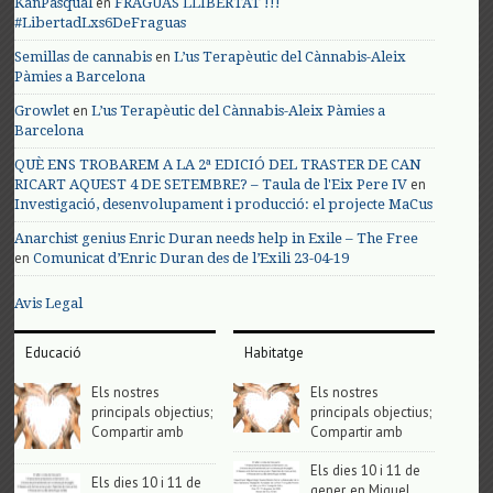
en
KanPasqual
FRAGUAS LLIBERTAT !!!
#LibertadLxs6DeFraguas
en
Semillas de cannabis
L’us Terapèutic del Cànnabis-Aleix
Pàmies a Barcelona
en
Growlet
L’us Terapèutic del Cànnabis-Aleix Pàmies a
Barcelona
QUÈ ENS TROBAREM A LA 2ª EDICIÓ DEL TRASTER DE CAN
en
RICART AQUEST 4 DE SETEMBRE? – Taula de l'Eix Pere IV
Investigació, desenvolupament i producció: el projecte MaCus
Anarchist genius Enric Duran needs help in Exile – The Free
en
Comunicat d’Enric Duran des de l’Exili 23-04-19
Avis Legal
Educació
Habitatge
Els nostres
Els nostres
principals objectius;
principals objectius;
Compartir amb
Compartir amb
Els dies 10 i 11 de
Els dies 10 i 11 de
gener, en Miguel