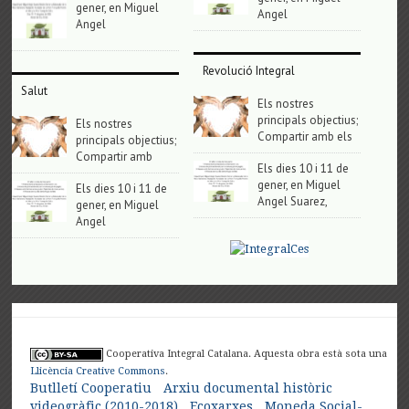
gener, en Miguel
Angel
Angel
Revolució Integral
Salut
Els nostres
principals objectius;
Els nostres
Compartir amb els
principals objectius;
Compartir amb
Els dies 10 i 11 de
gener, en Miguel
Els dies 10 i 11 de
Angel Suarez,
gener, en Miguel
Angel
Cooperativa Integral Catalana. Aquesta obra està sota una
Llicència Creative Commons
.
Butlletí Cooperatiu
Arxiu documental històric
videogràfic (2010-2018)
Ecoxarxes
Moneda Social-