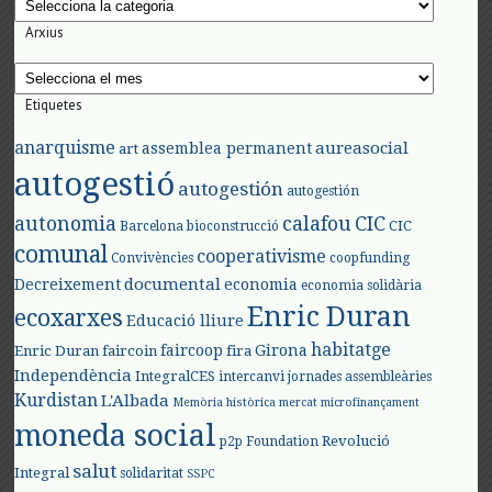
Arxius
Arxius
Etiquetes
anarquisme
aureasocial
assemblea permanent
art
autogestió
autogestión
autogestión
autonomia
calafou
CIC
CIC
Barcelona
bioconstrucció
comunal
cooperativisme
Convivències
coopfunding
documental
Decreixement
economia
economia solidària
Enric Duran
ecoxarxes
Educació lliure
habitatge
faircoop
Girona
Enric Duran
faircoin
fira
Independència
IntegralCES
intercanvi
jornades assembleàries
Kurdistan
L'Albada
Memòria històrica
mercat
microfinançament
moneda social
Revolució
p2p Foundation
salut
Integral
solidaritat
SSPC