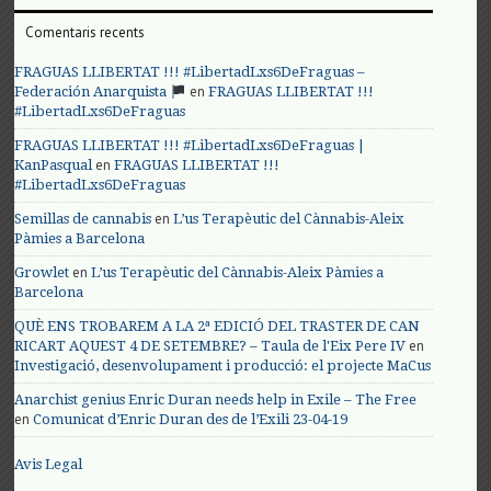
Comentaris recents
FRAGUAS LLIBERTAT !!! #LibertadLxs6DeFraguas –
en
Federación Anarquista
FRAGUAS LLIBERTAT !!!
#LibertadLxs6DeFraguas
FRAGUAS LLIBERTAT !!! #LibertadLxs6DeFraguas |
en
KanPasqual
FRAGUAS LLIBERTAT !!!
#LibertadLxs6DeFraguas
en
Semillas de cannabis
L’us Terapèutic del Cànnabis-Aleix
Pàmies a Barcelona
en
Growlet
L’us Terapèutic del Cànnabis-Aleix Pàmies a
Barcelona
QUÈ ENS TROBAREM A LA 2ª EDICIÓ DEL TRASTER DE CAN
en
RICART AQUEST 4 DE SETEMBRE? – Taula de l'Eix Pere IV
Investigació, desenvolupament i producció: el projecte MaCus
Anarchist genius Enric Duran needs help in Exile – The Free
en
Comunicat d’Enric Duran des de l’Exili 23-04-19
Avis Legal