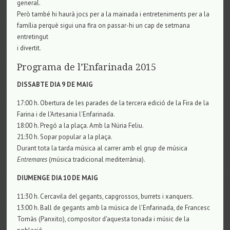
general.
Però també hi haurà jocs per a la mainada i entreteniments per a la
família perquè sigui una fira on passar-hi un cap de setmana
entretingut
i divertit.
Programa de l’Enfarinada 2015
DISSABTE DIA 9 DE MAIG
17:00 h. Obertura de les parades de la tercera edició de la Fira de la
Farina i de l’Artesania l’Enfarinada.
18:00 h. Pregó a la plaça. Amb la Núria Feliu.
21:30 h. Sopar popular a la plaça.
Durant tota la tarda música al carrer amb el grup de música
Entremares
(música tradicional mediterrània).
DIUMENGE DIA 10 DE MAIG
11:30 h. Cercavila del gegants, capgrossos, burrets i xanquers.
13:00 h. Ball de gegants amb la música de l’Enfarinada, de Francesc
Tomàs (Panxito), compositor d’aquesta tonada i músic de la