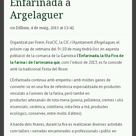
Enfarinada a
Argelaguer
on Dilluns, 4 de maig, 2015 at 13:42
Organitzat per Firem, FiraCIC, la CIC i l’Ajuntament d’Argelaguer, el
pròxim cap de setmana del 9 i 10 de maig tindrà lloc en aquesta
població de la comarca de la Garrotxa
l’Enfarinada, la IIIa Fira de
la farina i de l’artesania que
, com l”edició de 2013, es fa coincidir
amb la tradicional Festa del Roser.
L’Enfarinada continua amb empenta i amb moltes ganes de
convertir-se en una fira de referència especialitzada en productes
vinculats a l’univers de la farina, però també en
productes artesanals de tota mena (joieria, pelleteria, cremes i olis
essencials, ceràmica, cistelleria, roba feta a mà, productes
ecològics, conserves, entre molts d’altres).
A banda dels firaires, durant la fira es realitzaran diverses activitats
com tallers i xerrades encaminades a professionals i públic en