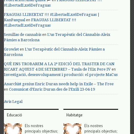
#LibertadLxs6DeFraguas
FRAGUAS LLIBERTAT !!! #LibertadLxs6DeFraguas |
en
KanPasqual
FRAGUAS LLIBERTAT !!!
#LibertadLxs6DeFraguas
en
Semillas de cannabis
L’us Terapèutic del Cànnabis-Aleix
Pàmies a Barcelona
en
Growlet
L’us Terapèutic del Cànnabis-Aleix Pàmies a
Barcelona
QUÈ ENS TROBAREM A LA 2ª EDICIÓ DEL TRASTER DE CAN
en
RICART AQUEST 4 DE SETEMBRE? – Taula de l'Eix Pere IV
Investigació, desenvolupament i producció: el projecte MaCus
Anarchist genius Enric Duran needs help in Exile – The Free
en
Comunicat d’Enric Duran des de l’Exili 23-04-19
Avis Legal
Educació
Habitatge
Els nostres
Els nostres
principals objectius;
principals objectius;