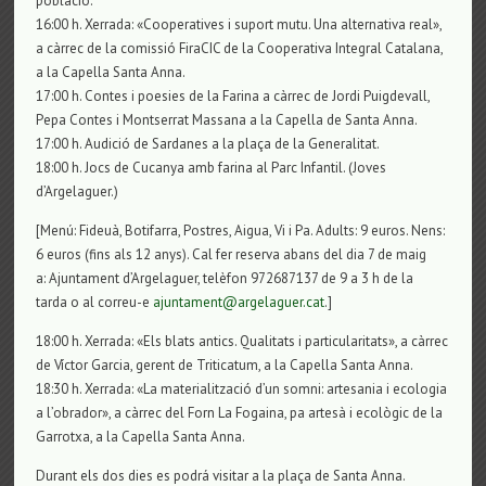
població.
16:00 h. Xerrada: «Cooperatives i suport mutu. Una alternativa real»,
a càrrec de la comissió FiraCIC de la Cooperativa Integral Catalana,
a la Capella Santa Anna.
17:00 h. Contes i poesies de la Farina a càrrec de Jordi Puigdevall,
Pepa Contes i Montserrat Massana a la Capella de Santa Anna.
17:00 h. Audició de Sardanes a la plaça de la Generalitat.
18:00 h. Jocs de Cucanya amb farina al Parc Infantil. (Joves
d’Argelaguer.)
[Menú: Fideuà, Botifarra, Postres, Aigua, Vi i Pa. Adults: 9 euros. Nens:
6 euros (fins als 12 anys). Cal fer reserva abans del dia 7 de maig
a: Ajuntament d’Argelaguer, telèfon 972687137 de 9 a 3 h de la
tarda o al correu-e
ajuntament@argelaguer.cat
.]
18:00 h. Xerrada: «Els blats antics. Qualitats i particularitats», a càrrec
de Víctor Garcia, gerent de Triticatum, a la Capella Santa Anna.
18:30 h. Xerrada: «La materialització d’un somni: artesania i ecologia
a l’obrador», a càrrec del Forn La Fogaina, pa artesà i ecològic de la
Garrotxa, a la Capella Santa Anna.
Durant els dos dies es podrá visitar a la plaça de Santa Anna.