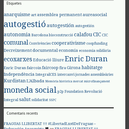
Etiquetes
anarquisme
aureasocial
assemblea permanent
art
autogestió
autogestión
autogestión
autonomia
calafou
CIC
CIC
Barcelona
bioconstrucció
comunal
cooperativisme
Convivències
coopfunding
documental
Decreixement
economia
economia solidària
Enric Duran
ecoxarxes
Educació lliure
habitatge
faircoop
Girona
Enric Duran
faircoin
fira
Independència
IntegralCES
intercanvi
jornades assembleàries
Kurdistan
L'Albada
Memòria històrica
mercat
microfinançament
moneda social
Revolució
p2p Foundation
salut
Integral
solidaritat
SSPC
Comentaris recents
FRAGUAS LLIBERTAT !!! #LibertadLxs6DeFraguas –
en
Federación Anarquista
FRAGUAS LLIBERTAT !!!