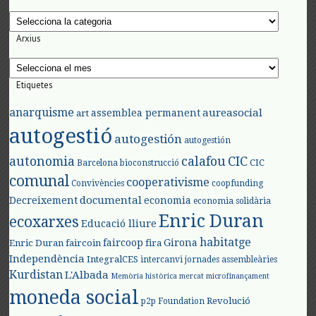
Categories
Arxius
Arxius
Etiquetes
anarquisme
aureasocial
assemblea permanent
art
autogestió
autogestión
autogestión
autonomia
calafou
CIC
CIC
Barcelona
bioconstrucció
comunal
cooperativisme
Convivències
coopfunding
documental
Decreixement
economia
economia solidària
Enric Duran
ecoxarxes
Educació lliure
habitatge
faircoop
Girona
Enric Duran
faircoin
fira
Independència
IntegralCES
intercanvi
jornades assembleàries
Kurdistan
L'Albada
Memòria històrica
mercat
microfinançament
moneda social
Revolució
p2p Foundation