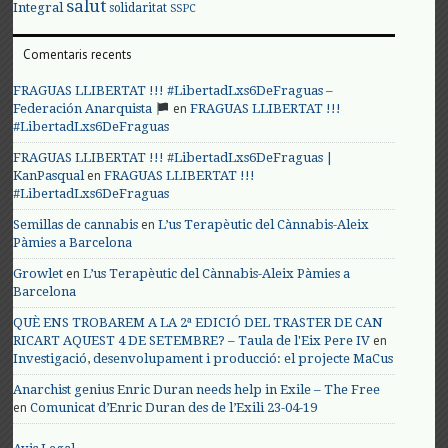
salut
Integral
solidaritat
SSPC
Comentaris recents
FRAGUAS LLIBERTAT !!! #LibertadLxs6DeFraguas –
en
Federación Anarquista
FRAGUAS LLIBERTAT !!!
#LibertadLxs6DeFraguas
FRAGUAS LLIBERTAT !!! #LibertadLxs6DeFraguas |
en
KanPasqual
FRAGUAS LLIBERTAT !!!
#LibertadLxs6DeFraguas
en
Semillas de cannabis
L’us Terapèutic del Cànnabis-Aleix
Pàmies a Barcelona
en
Growlet
L’us Terapèutic del Cànnabis-Aleix Pàmies a
Barcelona
QUÈ ENS TROBAREM A LA 2ª EDICIÓ DEL TRASTER DE CAN
en
RICART AQUEST 4 DE SETEMBRE? – Taula de l'Eix Pere IV
Investigació, desenvolupament i producció: el projecte MaCus
Anarchist genius Enric Duran needs help in Exile – The Free
en
Comunicat d’Enric Duran des de l’Exili 23-04-19