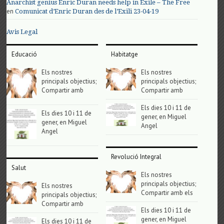
Anarchist genius Enric Duran needs help in Exile – The Free
en
Comunicat d’Enric Duran des de l’Exili 23-04-19
Avis Legal
Educació
Habitatge
Els nostres
Els nostres
principals objectius;
principals objectius;
Compartir amb
Compartir amb
Els dies 10 i 11 de
Els dies 10 i 11 de
gener, en Miguel
gener, en Miguel
Angel
Angel
Revolució Integral
Salut
Els nostres
principals objectius;
Els nostres
Compartir amb els
principals objectius;
Compartir amb
Els dies 10 i 11 de
gener, en Miguel
Els dies 10 i 11 de