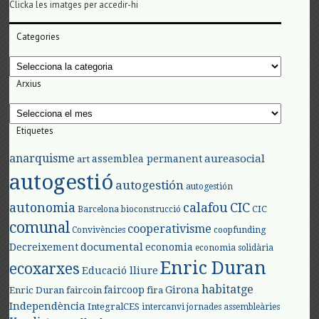
Clicka les imatges per accedir-hi
Categories
Categories
Arxius
Arxius
Etiquetes
anarquisme
aureasocial
assemblea permanent
art
autogestió
autogestión
autogestión
autonomia
calafou
CIC
CIC
Barcelona
bioconstrucció
comunal
cooperativisme
Convivències
coopfunding
documental
Decreixement
economia
economia solidària
Enric Duran
ecoxarxes
Educació lliure
habitatge
faircoop
Girona
Enric Duran
faircoin
fira
Independència
IntegralCES
intercanvi
jornades assembleàries