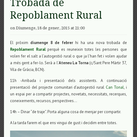
Trobada de
Repoblament Rural
on Diumenge, 18 de gener, 2015 at 21:00
El pròxim
diumenge 8 de febrer
hi ha una nova trobada de
Repoblament Rural
perquè es reuneixin totes les persones que
volen fer el salt a l’autogestió rural o que ja l’han fet i volen ajudar
a més gent a fer-lo. Serà a l’
Ateneu La Torna
(c/Sant Pere Màrtir 37,
Vila de Gràcia, BCN).
11h -Arribada i presentació dels assistents. A continuació
presentació del projecte comunitari d’autogestió rural
Can Tonal
, i
un espai per a compartir projectes, novetats, necessitats, recerques,
coneixements, recursos, perspectives…
14h – Dinar “de traje”. Porta alguna cosa de menjar per compartir.
A la tarda farem el que ens vingui de gust i decidim entre totes.