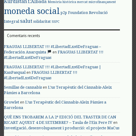
Kurdistan
L'Albada
Memòria històrica
mercat
microfinançament
moneda social
Revolució
p2p Foundation
salut
Integral
solidaritat
SSPC
Comentaris recents
FRAGUAS LLIBERTAT !!! #LibertadLxs6DeFraguas –
en
Federación Anarquista
FRAGUAS LLIBERTAT !!!
#LibertadLxs6DeFraguas
FRAGUAS LLIBERTAT !!! #LibertadLxs6DeFraguas |
en
KanPasqual
FRAGUAS LLIBERTAT !!!
#LibertadLxs6DeFraguas
en
Semillas de cannabis
L’us Terapèutic del Cànnabis-Aleix
Pàmies a Barcelona
en
Growlet
L’us Terapèutic del Cànnabis-Aleix Pàmies a
Barcelona
QUÈ ENS TROBAREM A LA 2ª EDICIÓ DEL TRASTER DE CAN
en
RICART AQUEST 4 DE SETEMBRE? – Taula de l'Eix Pere IV
Investigació, desenvolupament i producció: el projecte MaCus