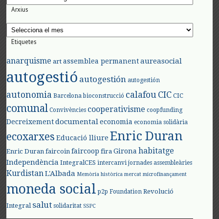
Arxius
Arxius
Etiquetes
anarquisme
aureasocial
assemblea permanent
art
autogestió
autogestión
autogestión
autonomia
calafou
CIC
CIC
Barcelona
bioconstrucció
comunal
cooperativisme
Convivències
coopfunding
documental
Decreixement
economia
economia solidària
Enric Duran
ecoxarxes
Educació lliure
habitatge
faircoop
Girona
Enric Duran
faircoin
fira
Independència
IntegralCES
intercanvi
jornades assembleàries
Kurdistan
L'Albada
Memòria històrica
mercat
microfinançament
moneda social
Revolució
p2p Foundation
salut
Integral
solidaritat
SSPC