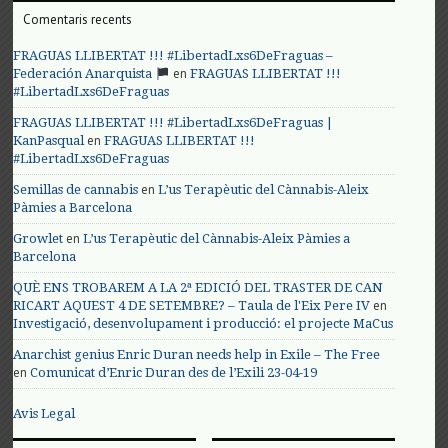
Comentaris recents
FRAGUAS LLIBERTAT !!! #LibertadLxs6DeFraguas –
en
Federación Anarquista
FRAGUAS LLIBERTAT !!!
#LibertadLxs6DeFraguas
FRAGUAS LLIBERTAT !!! #LibertadLxs6DeFraguas |
en
KanPasqual
FRAGUAS LLIBERTAT !!!
#LibertadLxs6DeFraguas
en
Semillas de cannabis
L’us Terapèutic del Cànnabis-Aleix
Pàmies a Barcelona
en
Growlet
L’us Terapèutic del Cànnabis-Aleix Pàmies a
Barcelona
QUÈ ENS TROBAREM A LA 2ª EDICIÓ DEL TRASTER DE CAN
en
RICART AQUEST 4 DE SETEMBRE? – Taula de l'Eix Pere IV
Investigació, desenvolupament i producció: el projecte MaCus
Anarchist genius Enric Duran needs help in Exile – The Free
en
Comunicat d’Enric Duran des de l’Exili 23-04-19
Avis Legal