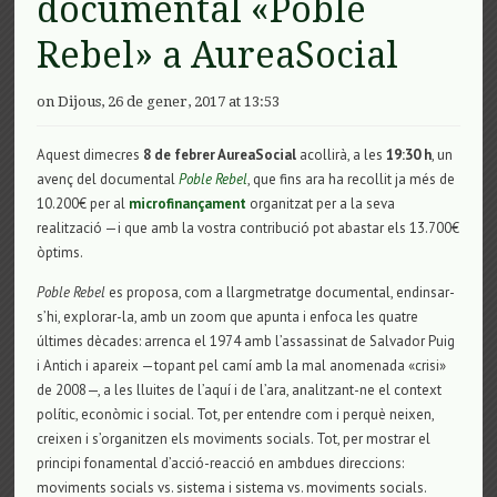
documental «Poble
Rebel» a AureaSocial
on Dijous, 26 de gener, 2017 at 13:53
Aquest dimecres
8 de febrer AureaSocial
acollirà, a les
19:30 h
, un
avenç del documental
Poble Rebel
, que fins ara ha recollit ja més de
10.200€ per al
microfinançament
organitzat per a la seva
realització —i que amb la vostra contribució pot abastar els 13.700€
òptims.
Poble Rebel
es proposa, com a llargmetratge documental, endinsar-
s’hi, explorar-la, amb un zoom que apunta i enfoca les quatre
últimes dècades: arrenca el 1974 amb l’assassinat de Salvador Puig
i Antich i apareix —topant pel camí amb la mal anomenada «crisi»
de 2008—, a les lluites de l’aquí i de l’ara, analitzant-ne el context
polític, econòmic i social. Tot, per entendre com i perquè neixen,
creixen i s’organitzen els moviments socials. Tot, per mostrar el
principi fonamental d’acció-reacció en ambdues direccions:
moviments socials vs. sistema i sistema vs. moviments socials.