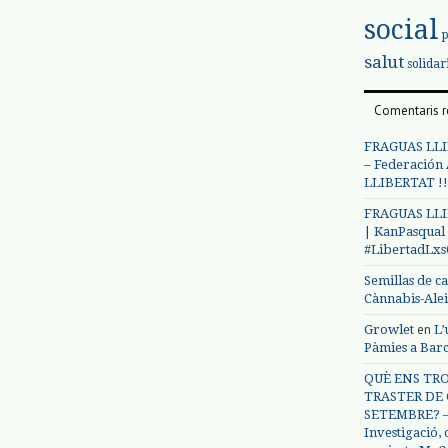
social
salut
solidar
Comentaris r
FRAGUAS LLI
– Federación
LLIBERTAT !!
FRAGUAS LLI
| KanPasqual
#LibertadLx
Semillas de c
Cànnabis-Ale
en
Growlet
L’
Pàmies a Bar
QUÈ ENS TRO
TRASTER DE 
SETEMBRE? – 
Investigació,