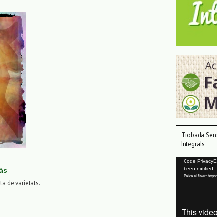
Trobada Sens
Integrals
Reproductor
Code PrivacyErr
às
been notified.
de
Baixa el fitxer: ht
vídeo
sta de varietats.