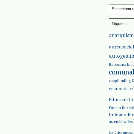
Arxius
Etiquetes
anarquism
aureasocia
autogesti
Barcelona
bio
comuna
coopfunding
economia
ec
Educació ll
Duran
fairco
Independèn
assembleàries
històrica
mercat