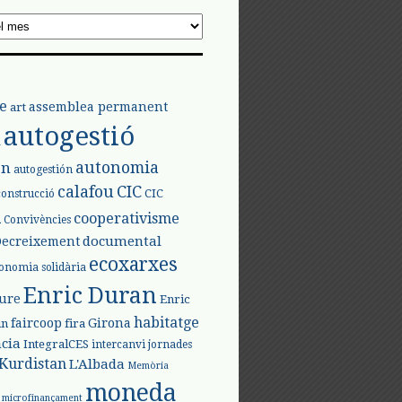
e
assemblea permanent
art
autogestió
l
autonomia
ón
autogestión
calafou
CIC
CIC
construcció
l
cooperativisme
Convivències
documental
Decreixement
ecoxarxes
onomia solidària
Enric Duran
iure
Enric
habitatge
faircoop
Girona
in
fira
cia
IntegralCES
intercanvi
jornades
Kurdistan
L'Albada
Memòria
moneda
microfinançament