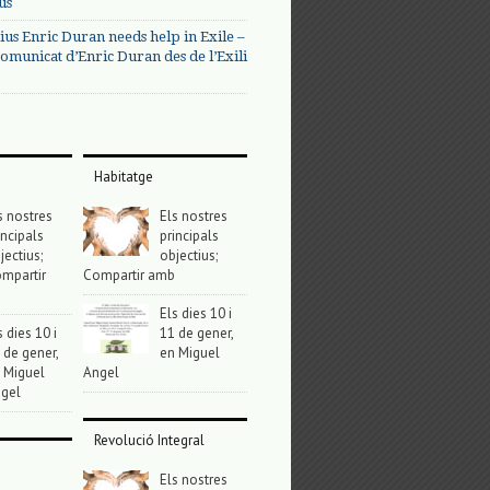
us
ius Enric Duran needs help in Exile –
omunicat d’Enric Duran des de l’Exili
Habitatge
s nostres
Els nostres
incipals
principals
jectius;
objectius;
mpartir
Compartir amb
Els dies 10 i
s dies 10 i
11 de gener,
 de gener,
en Miguel
 Miguel
Angel
gel
Revolució Integral
Els nostres