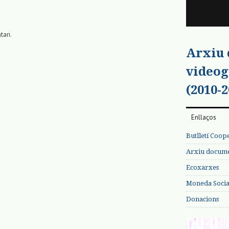
tari.
Arxiu
videog
(2010-2
Enllaços
Butlletí Coop
Arxiu documen
Ecoxarxes
Moneda Social
Donacions