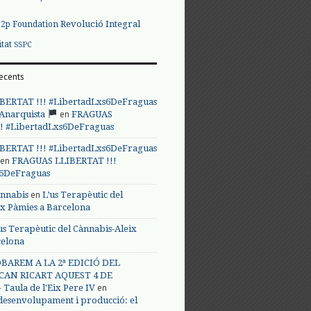
Revolució Integral
p2p Foundation
itat
SSPC
ecents
BERTAT !!! #LibertadLxs6DeFraguas
en
 Anarquista
FRAGUAS
! #LibertadLxs6DeFraguas
BERTAT !!! #LibertadLxs6DeFraguas
en
FRAGUAS LLIBERTAT !!!
s6DeFraguas
en
annabis
L’us Terapèutic del
ix Pàmies a Barcelona
us Terapèutic del Cànnabis-Aleix
celona
BAREM A LA 2ª EDICIÓ DEL
CAN RICART AQUEST 4 DE
en
Taula de l'Eix Pere IV
 desenvolupament i producció: el