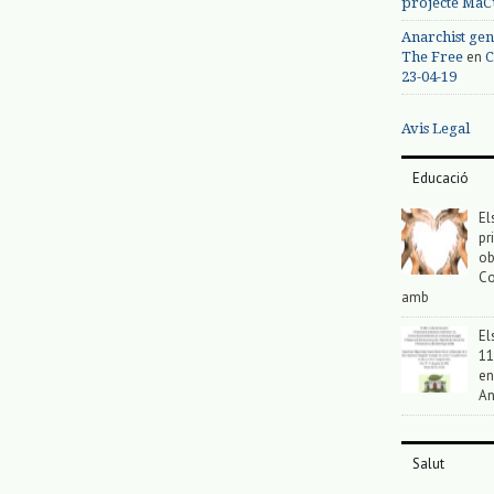
projecte MaC
Anarchist gen
en
The Free
C
23-04-19
Avis Legal
Educació
El
pr
ob
Co
amb
El
11
en
An
Salut