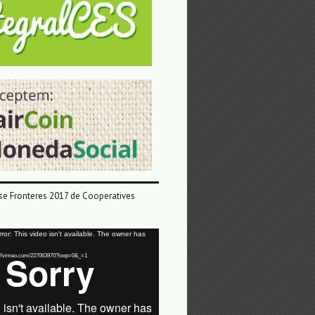
e Fronteres 2017 de Cooperatives
or: This video isn't available. The owner has
tps://vimeo.com/227063970?loop=0&_=1