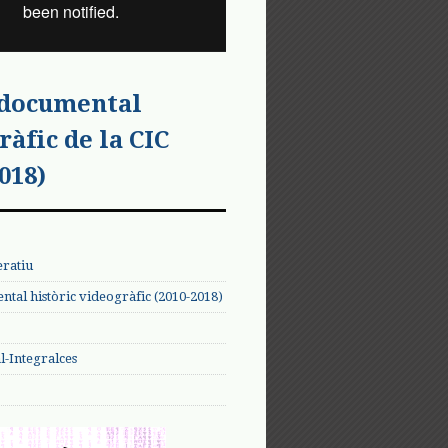
 documental
ràfic de la CIC
018)
eratiu
tal històric videogràfic (2010-2018)
-Integralces