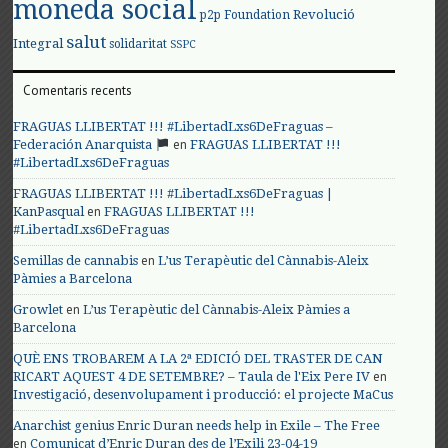
moneda social
Revolució
p2p Foundation
salut
Integral
solidaritat
SSPC
Comentaris recents
FRAGUAS LLIBERTAT !!! #LibertadLxs6DeFraguas –
en
Federación Anarquista
FRAGUAS LLIBERTAT !!!
#LibertadLxs6DeFraguas
FRAGUAS LLIBERTAT !!! #LibertadLxs6DeFraguas |
en
KanPasqual
FRAGUAS LLIBERTAT !!!
#LibertadLxs6DeFraguas
en
Semillas de cannabis
L’us Terapèutic del Cànnabis-Aleix
Pàmies a Barcelona
en
Growlet
L’us Terapèutic del Cànnabis-Aleix Pàmies a
Barcelona
QUÈ ENS TROBAREM A LA 2ª EDICIÓ DEL TRASTER DE CAN
en
RICART AQUEST 4 DE SETEMBRE? – Taula de l'Eix Pere IV
Investigació, desenvolupament i producció: el projecte MaCus
Anarchist genius Enric Duran needs help in Exile – The Free
en
Comunicat d’Enric Duran des de l’Exili 23-04-19