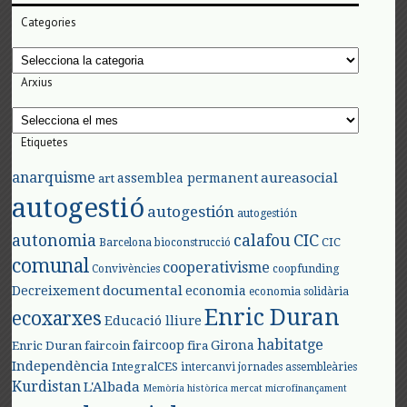
Categories
Categories
Arxius
Arxius
Etiquetes
anarquisme
aureasocial
assemblea permanent
art
autogestió
autogestión
autogestión
autonomia
calafou
CIC
CIC
Barcelona
bioconstrucció
comunal
cooperativisme
Convivències
coopfunding
documental
Decreixement
economia
economia solidària
Enric Duran
ecoxarxes
Educació lliure
habitatge
faircoop
Girona
Enric Duran
faircoin
fira
Independència
IntegralCES
intercanvi
jornades assembleàries
Kurdistan
L'Albada
Memòria històrica
mercat
microfinançament