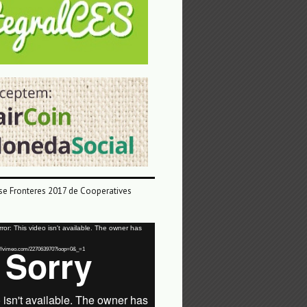
e Fronteres 2017 de Cooperatives
or: This video isn't available. The owner has
tps://vimeo.com/227063970?loop=0&_=1