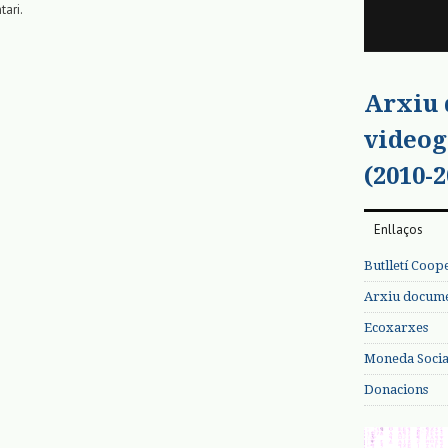
tari.
Arxiu
videog
(2010-2
Enllaços
Butlletí Coop
Arxiu documen
Ecoxarxes
Moneda Social
Donacions