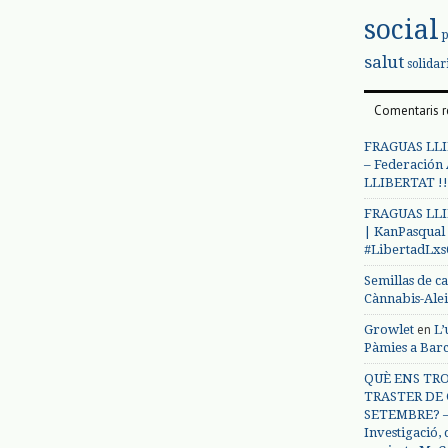
social
salut
solidar
Comentaris r
FRAGUAS LLI
– Federación
LLIBERTAT !!
FRAGUAS LLI
| KanPasqual
#LibertadLx
Semillas de c
Cànnabis-Ale
en
Growlet
L’
Pàmies a Bar
QUÈ ENS TRO
TRASTER DE 
SETEMBRE? – 
Investigació,