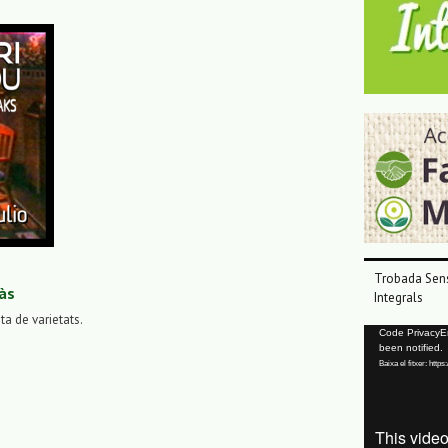
Trobada Sens
às
Integrals
sta de varietats.
Reproductor
Code PrivacyErr
been notified.
de
Baixa el fitxer: ht
vídeo