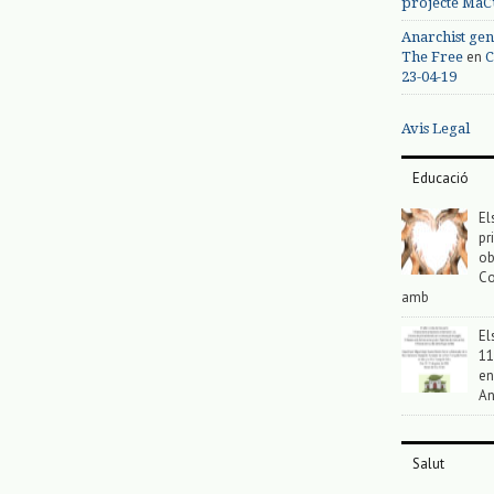
projecte MaC
Anarchist gen
en
The Free
C
23-04-19
Avis Legal
Educació
El
pr
ob
Co
amb
El
11
en
An
Salut