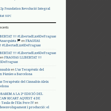
Revolució Integral
p2p Foundation
itat
SSPC
ecents
BERTAT !!! #LibertadLxs6DeFraguas
en
 Anarquista
FRAGUAS
! #LibertadLxs6DeFraguas
BERTAT !!! #LibertadLxs6DeFraguas
en
FRAGUAS LLIBERTAT !!!
s6DeFraguas
en
annabis
L’us Terapèutic del
ix Pàmies a Barcelona
us Terapèutic del Cànnabis-Aleix
celona
BAREM A LA 2ª EDICIÓ DEL
CAN RICART AQUEST 4 DE
en
Taula de l'Eix Pere IV
 desenvolupament i producció: el