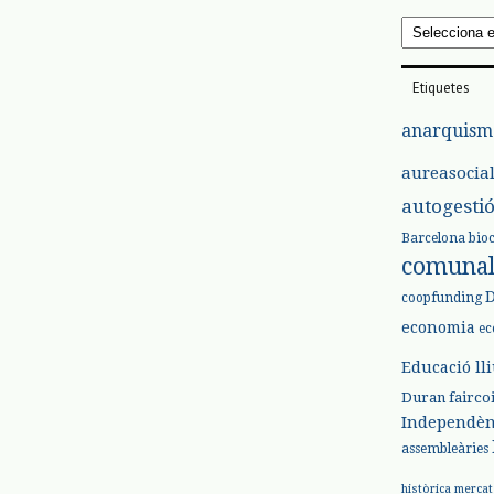
Arxius
Etiquetes
anarquism
aureasocia
autogesti
Barcelona
bio
comuna
coopfunding
economia
ec
Educació ll
Duran
fairco
Independèn
assembleàries
històrica
mercat