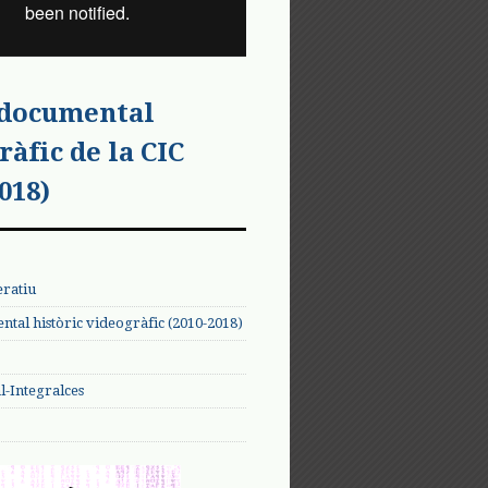
 documental
ràfic de la CIC
018)
eratiu
tal històric videogràfic (2010-2018)
-Integralces