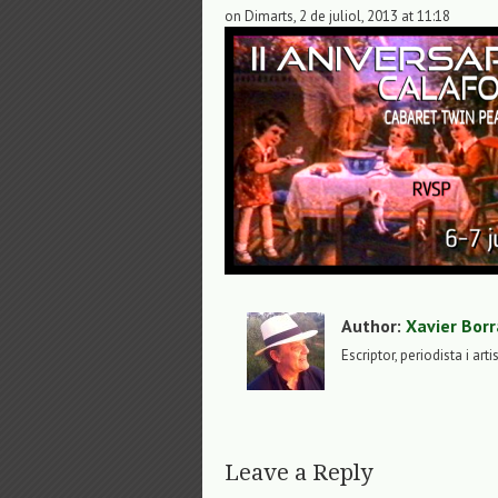
on Dimarts, 2 de juliol, 2013 at 11:18
Author:
Xavier Borr
Escriptor, periodista i arti
Leave a Reply