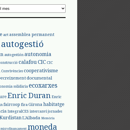
e
assemblea permanent
art
autogestió
l
autonomia
ón
autogestión
calafou
CIC
CIC
construcció
l
cooperativisme
Convivències
documental
Decreixement
ecoxarxes
onomia solidària
Enric Duran
iure
Enric
habitatge
faircoop
Girona
in
fira
cia
IntegralCES
intercanvi
jornades
Kurdistan
L'Albada
Memòria
moneda
microfinançament