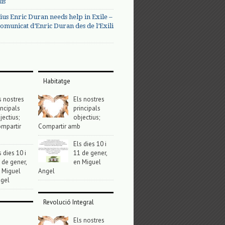
us
ius Enric Duran needs help in Exile –
omunicat d’Enric Duran des de l’Exili
Habitatge
s nostres
Els nostres
incipals
principals
jectius;
objectius;
mpartir
Compartir amb
Els dies 10 i
s dies 10 i
11 de gener,
 de gener,
en Miguel
 Miguel
Angel
gel
Revolució Integral
Els nostres