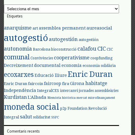
Arxius
Etiquetes
anarquisme
aureasocial
assemblea permanent
art
autogestió
autogestión
autogestión
autonomia
calafou
CIC
CIC
Barcelona
bioconstrucció
comunal
cooperativisme
Convivències
coopfunding
documental
Decreixement
economia
economia solidària
Enric Duran
ecoxarxes
Educació lliure
habitatge
faircoop
Girona
Enric Duran
faircoin
fira
Independència
IntegralCES
intercanvi
jornades assembleàries
Kurdistan
L'Albada
Memòria històrica
mercat
microfinançament
moneda social
Revolució
p2p Foundation
salut
Integral
solidaritat
SSPC
Comentaris recents