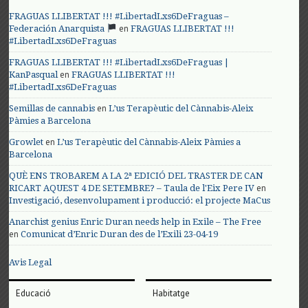
FRAGUAS LLIBERTAT !!! #LibertadLxs6DeFraguas –
en
Federación Anarquista
FRAGUAS LLIBERTAT !!!
#LibertadLxs6DeFraguas
FRAGUAS LLIBERTAT !!! #LibertadLxs6DeFraguas |
en
KanPasqual
FRAGUAS LLIBERTAT !!!
#LibertadLxs6DeFraguas
en
Semillas de cannabis
L’us Terapèutic del Cànnabis-Aleix
Pàmies a Barcelona
en
Growlet
L’us Terapèutic del Cànnabis-Aleix Pàmies a
Barcelona
QUÈ ENS TROBAREM A LA 2ª EDICIÓ DEL TRASTER DE CAN
en
RICART AQUEST 4 DE SETEMBRE? – Taula de l'Eix Pere IV
Investigació, desenvolupament i producció: el projecte MaCus
Anarchist genius Enric Duran needs help in Exile – The Free
en
Comunicat d’Enric Duran des de l’Exili 23-04-19
Avis Legal
Educació
Habitatge