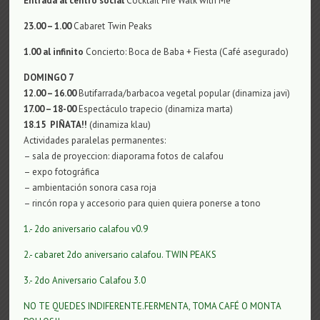
Entrada al centro social
Cocktail Fire Walk with Me
23.00 – 1.00
Cabaret Twin Peaks
1.00
al infinito
Concierto: Boca de Baba + Fiesta (Café asegurado)
DOMINGO 7
12.00 – 16.00
Butifarrada/barbacoa vegetal popular (dinamiza javi)
17.00 – 18-00
Espectáculo trapecio (dinamiza marta)
18.15
PIÑATA!!
(dinamiza klau)
Actividades paralelas permanentes:
– sala de proyeccion: diaporama fotos de calafou
– expo fotográfica
– ambientación sonora casa roja
– rincón ropa y accesorio para quien quiera ponerse a tono
1.- 2do aniversario calafou v0.9
2.- cabaret 2do aniversario calafou. TWIN PEAKS
3.- 2do Aniversario Calafou 3.0
NO TE QUEDES INDIFERENTE.FERMENTA, TOMA CAFÉ O MONTA