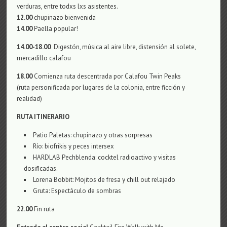
verduras, entre todxs lxs asistentes.
12.00
chupinazo bienvenida
14.00
Paella popular!
14.00-18.00
Digestón, música al aire libre, distensión al solete,
mercadillo calafou
18.00
Comienza ruta descentrada por Calafou Twin Peaks
(ruta personificada por lugares de la colonia, entre ficción y
realidad)
RUTA ITINERARIO
Patio Paletas: chupinazo y otras sorpresas
Río: biofrikis y peces intersex
HARDLAB Pechblenda: cocktel radioactivo y visitas
dosificadas.
Lorena Bobbit: Mojitos de fresa y chill out relajado
Gruta: Espectáculo de sombras
22.00
Fin ruta