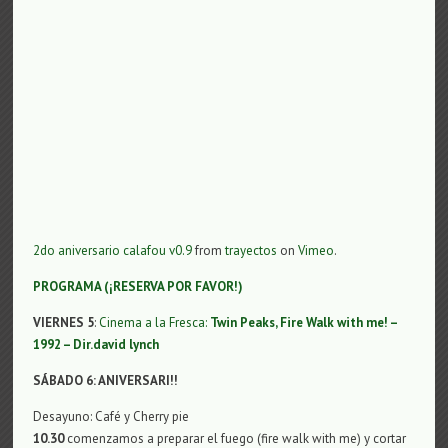
2do aniversario calafou v0.9
from
trayectos
on
Vimeo
.
PROGRAMA (¡RESERVA POR FAVOR!)
VIERNES 5
:
Cinema a la Fresca:
Twin Peaks, Fire Walk with me! –
1992 – Dir.david lynch
SÁBADO 6: ANIVERSARI!!
Desayuno: Café y Cherry pie
10.30
comenzamos a preparar el fuego (fire walk with me) y cortar