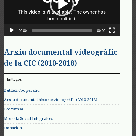
00:00
00:00
Arxiu documental videogràfic
de la CIC (2010-2018)
Enllaços
Butlletí Cooperatiu
Arxiu documental històric videogràfic (2010-2018)
Ecoxarxes
Moneda Social-Integralces
Donacions