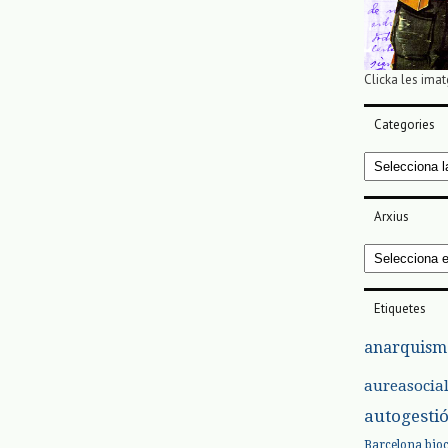
Clicka les imat
Categories
Categories
Arxius
Arxius
Etiquetes
anarquism
aureasocia
autogesti
Barcelona
bio