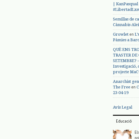
| KanPasqual
#LibertadLx
Semillas de c
Cànnabis-Ale
en
Growlet
L’
Pàmies a Bar
QUÈ ENS TRO
TRASTER DE 
SETEMBRE? – 
Investigació,
projecte MaC
Anarchist gen
en
The Free
C
23-04-19
Avis Legal
Educació
El
pr