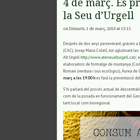
4 de març. Es p
la Seu d’Urgell
on Dimarts, 1 de març, 2016 at 13:15
Després de dos anys perseverant, gràcies a 
(CAC), Josep Maria Colell, tot aglutinant les 
Alt Urgell
http://www.ateneualturgell.cat/
, 
elaboradors de formatge de muntanya (Comun
Romain (verdura i ous ecològics), Àurea de
març a les 19:00 h
es farà la presentació de
S’hi parlarà del procés actual de descentrali
com de la posada en funcionament del Gestor
tant local com bioregional.