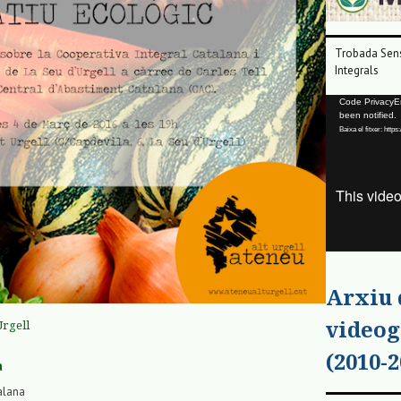
Trobada Sens
Integrals
Reproductor
Code PrivacyErr
been notified.
de
Baixa el fitxer: ht
vídeo
Arxiu
videog
Urgell
(2010-2
a
alana