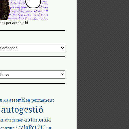
ges per accedir-hi
e
assemblea permanent
art
autogestió
l
autonomia
ón
autogestión
calafou
CIC
CIC
construcció