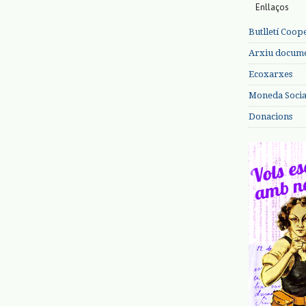
Enllaços
Butlletí Coop
Arxiu documen
Ecoxarxes
Moneda Social
Donacions