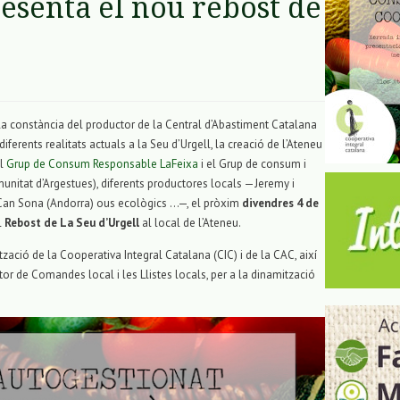
resenta el nou rebost de
la constància del productor de la Central d’Abastiment Catalana
diferents realitats actuals a la Seu d’Urgell, la creació de l’Ateneu
el
Grup de Consum Responsable LaFeixa
i el Grup de consum i
itat d’Argestues), diferents productores locals —Jeremy i
 Can Sona (Andorra) ous ecològics …—, el pròxim
divendres 4 de
l
Rebost de La Seu d’Urgell
al local de l’Ateneu.
tzació de la Cooperativa Integral Catalana (CIC) i de la CAC, així
 de Comandes local i les Llistes locals, per a la dinamització