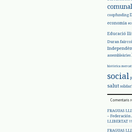
comuna
coopfunding
economia
ec
Educació ll
Duran
fairco
Independèn
assembleàries
històrica
mercat
social
salut
solidar
Comentaris r
FRAGUAS LLI
– Federación
LLIBERTAT !!
FRAGUAS LLI