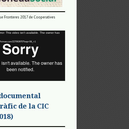
e Fronteres 2017 de Cooperatives
or: This video isn't available. The owner has
tps://vimeo.com/227063970?loop=0&_=1
 documental
ràfic de la CIC
018)