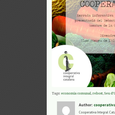
Tags:
economia comunal
,
rebost
,
Seu d'
Author:
cooperativ
Cooperativa Integral Cat