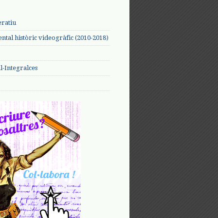
eratiu
tal històric videogràfic (2010-2018)
-Integralces