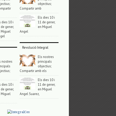
jectius;
objectius;
mpartir
Compartir amb
Els dies 10 i
s dies 10 i
11 de gener,
 de gener,
en Miguel
 Miguel
Angel
gel
Revolució Integral
Els nostres
s nostres
principals
incipals
objectius;
jectius;
Compartir amb els
Els dies 10 i
s dies 10 i
11 de gener,
 de gener,
en Miguel
 Miguel
Angel Suarez,