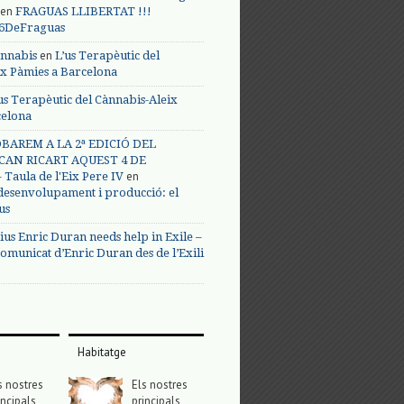
en
FRAGUAS LLIBERTAT !!!
s6DeFraguas
en
annabis
L’us Terapèutic del
ix Pàmies a Barcelona
us Terapèutic del Cànnabis-Aleix
celona
BAREM A LA 2ª EDICIÓ DEL
CAN RICART AQUEST 4 DE
en
Taula de l'Eix Pere IV
 desenvolupament i producció: el
us
ius Enric Duran needs help in Exile –
omunicat d’Enric Duran des de l’Exili
Habitatge
s nostres
Els nostres
incipals
principals