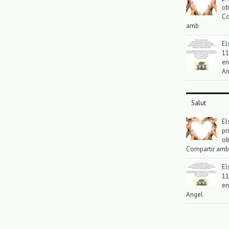
ob
Co
amb
El
11
en
An
Salut
El
pr
ob
Compartir amb
El
11
en
Angel