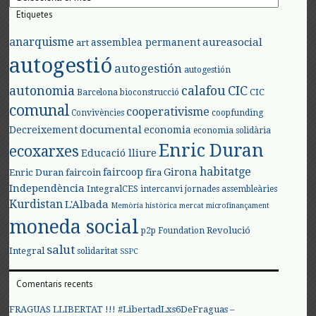
Etiquetes
anarquisme
aureasocial
assemblea permanent
art
autogestió
autogestión
autogestión
autonomia
calafou
CIC
CIC
Barcelona
bioconstrucció
comunal
cooperativisme
Convivències
coopfunding
documental
Decreixement
economia
economia solidària
Enric Duran
ecoxarxes
Educació lliure
habitatge
faircoop
Girona
Enric Duran
faircoin
fira
Independència
IntegralCES
intercanvi
jornades assembleàries
Kurdistan
L'Albada
Memòria històrica
mercat
microfinançament
moneda social
Revolució
p2p Foundation
salut
Integral
solidaritat
SSPC
Comentaris recents
FRAGUAS LLIBERTAT !!! #LibertadLxs6DeFraguas –