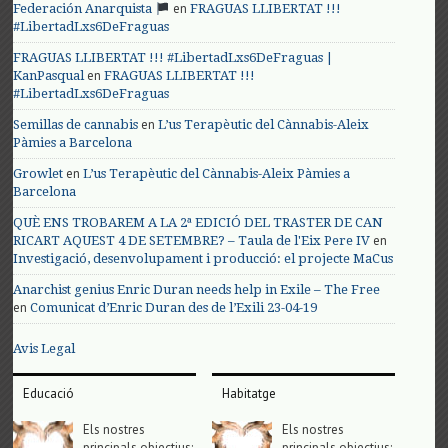
en
Federación Anarquista
FRAGUAS LLIBERTAT !!!
#LibertadLxs6DeFraguas
FRAGUAS LLIBERTAT !!! #LibertadLxs6DeFraguas |
en
KanPasqual
FRAGUAS LLIBERTAT !!!
#LibertadLxs6DeFraguas
en
Semillas de cannabis
L’us Terapèutic del Cànnabis-Aleix
Pàmies a Barcelona
en
Growlet
L’us Terapèutic del Cànnabis-Aleix Pàmies a
Barcelona
QUÈ ENS TROBAREM A LA 2ª EDICIÓ DEL TRASTER DE CAN
en
RICART AQUEST 4 DE SETEMBRE? – Taula de l'Eix Pere IV
Investigació, desenvolupament i producció: el projecte MaCus
Anarchist genius Enric Duran needs help in Exile – The Free
en
Comunicat d’Enric Duran des de l’Exili 23-04-19
Avis Legal
Educació
Habitatge
Els nostres
Els nostres
principals objectius;
principals objectius;