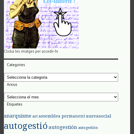
Clicka les imatges per accedir-hi
Categories
Categories
Arxius
Arxius
Etiquetes
anarquisme
aureasocial
assemblea permanent
art
autogestió
autogestión
autogestión