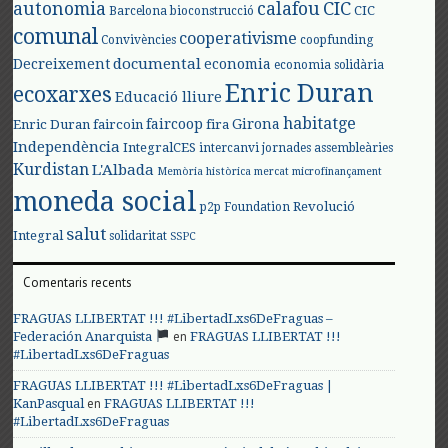
autonomia
calafou
CIC
CIC
Barcelona
bioconstrucció
comunal
cooperativisme
Convivències
coopfunding
documental
Decreixement
economia
economia solidària
Enric Duran
ecoxarxes
Educació lliure
habitatge
faircoop
Girona
Enric Duran
faircoin
fira
Independència
IntegralCES
intercanvi
jornades assembleàries
Kurdistan
L'Albada
Memòria històrica
mercat
microfinançament
moneda social
Revolució
p2p Foundation
salut
Integral
solidaritat
SSPC
Comentaris recents
FRAGUAS LLIBERTAT !!! #LibertadLxs6DeFraguas –
en
Federación Anarquista
FRAGUAS LLIBERTAT !!!
#LibertadLxs6DeFraguas
FRAGUAS LLIBERTAT !!! #LibertadLxs6DeFraguas |
en
KanPasqual
FRAGUAS LLIBERTAT !!!
#LibertadLxs6DeFraguas