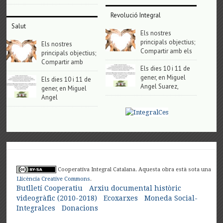
Revolució Integral
Salut
Els nostres
principals objectius;
Els nostres
Compartir amb els
principals objectius;
Compartir amb
Els dies 10 i 11 de
gener, en Miguel
Els dies 10 i 11 de
Angel Suarez,
gener, en Miguel
Angel
Cooperativa Integral Catalana. Aquesta obra està sota una
Llicència Creative Commons
.
Butlletí Cooperatiu
Arxiu documental històric
videogràfic (2010-2018)
Ecoxarxes
Moneda Social-
Integralces
Donacions