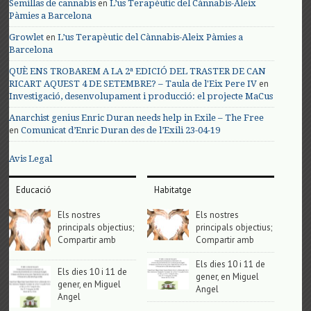
en
Semillas de cannabis
L’us Terapèutic del Cànnabis-Aleix
Pàmies a Barcelona
en
Growlet
L’us Terapèutic del Cànnabis-Aleix Pàmies a
Barcelona
QUÈ ENS TROBAREM A LA 2ª EDICIÓ DEL TRASTER DE CAN
en
RICART AQUEST 4 DE SETEMBRE? – Taula de l'Eix Pere IV
Investigació, desenvolupament i producció: el projecte MaCus
Anarchist genius Enric Duran needs help in Exile – The Free
en
Comunicat d’Enric Duran des de l’Exili 23-04-19
Avis Legal
Educació
Habitatge
Els nostres
Els nostres
principals objectius;
principals objectius;
Compartir amb
Compartir amb
Els dies 10 i 11 de
Els dies 10 i 11 de
gener, en Miguel
gener, en Miguel
Angel
Angel