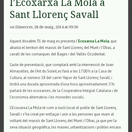
l’Ecoxarxa La Mola a
Sant Llorenç Savall
on Dimecres, 28 de maig, 2014 at 09:36
Aquest dissabte 31 de maig es presenta l’
Ecoxarxa La Mola
, que
abasta el territori del massís de Sant Llorenç del Munt i l’Obac, a
cavall de les comarques del Bages i del Vallès Occidental.
L’acte de presentació, que comptarà amb la intervenció de Joan
Almacelles, de l’Art du Soleil,es farà a les 17:00 h a
la Casa de
Cultura, al número 18 del carrer Vapor de Sant Llorenç Savall, i
tindrà una durada aproximada d’una hora aproximadament. S’hi
parlarà de les ecoxarxes, de la Cooperativa Integral Catalana i de
l’economia alternativa i les monedes socials.
L’Ecoxarxa La Mola té com a nucli local el poble de Sant Llorenç
Savall i s’ha creat per enllaçar i unir a les persones que viuen al
voltant del massís de Sant Llorenç del Munt i l’Obac, ja que per la
seva situació geogràfica, les masies, urbanitzacions i pobles encara