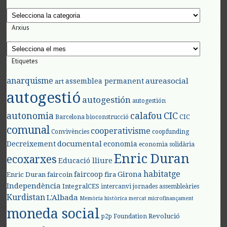
Categories
Arxius
Arxius
Etiquetes
anarquisme
aureasocial
assemblea permanent
art
autogestió
autogestión
autogestión
autonomia
calafou
CIC
CIC
Barcelona
bioconstrucció
comunal
cooperativisme
Convivències
coopfunding
documental
Decreixement
economia
economia solidària
Enric Duran
ecoxarxes
Educació lliure
habitatge
faircoop
Girona
Enric Duran
faircoin
fira
Independència
IntegralCES
intercanvi
jornades assembleàries
Kurdistan
L'Albada
Memòria històrica
mercat
microfinançament
moneda social
Revolució
p2p Foundation