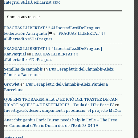
salut
Integral
solidaritat
SSPC
Comentaris recents
FRAGUAS LLIBERTAT !!! #LibertadLxs6DeFraguas –
en
Federación Anarquista
FRAGUAS LLIBERTAT !!!
#LibertadLxs6DeFraguas
FRAGUAS LLIBERTAT !!! #LibertadLxs6DeFraguas |
en
KanPasqual
FRAGUAS LLIBERTAT !!!
#LibertadLxs6DeFraguas
en
Semillas de cannabis
L’us Terapèutic del Cànnabis-Aleix
Pàmies a Barcelona
en
Growlet
L’us Terapèutic del Cànnabis-Aleix Pàmies a
Barcelona
QUÈ ENS TROBAREM A LA 2ª EDICIÓ DEL TRASTER DE CAN
en
RICART AQUEST 4 DE SETEMBRE? – Taula de l'Eix Pere IV
Investigació, desenvolupament i producció: el projecte MaCus
Anarchist genius Enric Duran needs help in Exile – The Free
en
Comunicat d’Enric Duran des de l’Exili 23-04-19