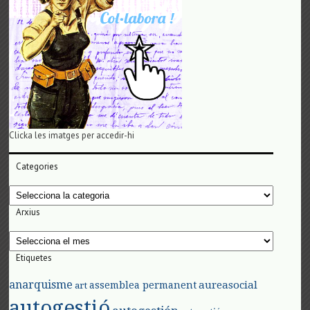
Clicka les imatges per accedir-hi
Categories
Categories
Arxius
Arxius
Etiquetes
anarquisme
aureasocial
assemblea permanent
art
autogestió