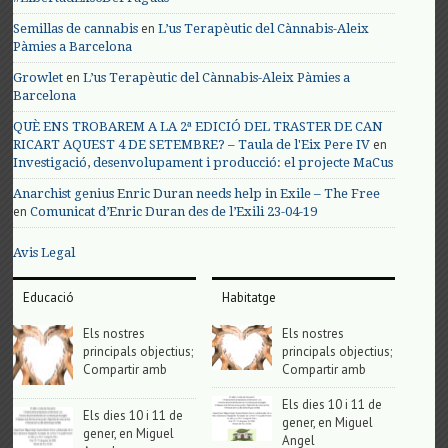
en
Semillas de cannabis
L’us Terapèutic del Cànnabis-Aleix
Pàmies a Barcelona
en
Growlet
L’us Terapèutic del Cànnabis-Aleix Pàmies a
Barcelona
QUÈ ENS TROBAREM A LA 2ª EDICIÓ DEL TRASTER DE CAN
en
RICART AQUEST 4 DE SETEMBRE? – Taula de l'Eix Pere IV
Investigació, desenvolupament i producció: el projecte MaCus
Anarchist genius Enric Duran needs help in Exile – The Free
en
Comunicat d’Enric Duran des de l’Exili 23-04-19
Avis Legal
Educació
Habitatge
Els nostres
Els nostres
principals objectius;
principals objectius;
Compartir amb
Compartir amb
Els dies 10 i 11 de
Els dies 10 i 11 de
gener, en Miguel
gener, en Miguel
Angel