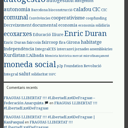
autogestión
autogestión
autonomia
calafou
CIC
CIC
Barcelona
bioconstrucció
comunal
cooperativisme
Convivències
coopfunding
documental
Decreixement
economia
economia solidària
Enric Duran
ecoxarxes
Educació lliure
habitatge
faircoop
Girona
Enric Duran
faircoin
fira
Independència
IntegralCES
intercanvi
jornades assembleàries
Kurdistan
L'Albada
Memòria històrica
mercat
microfinançament
moneda social
Revolució
p2p Foundation
salut
Integral
solidaritat
SSPC
Comentaris recents
FRAGUAS LLIBERTAT !!! #LibertadLxs6DeFraguas –
en
Federación Anarquista
FRAGUAS LLIBERTAT !!!
#LibertadLxs6DeFraguas
FRAGUAS LLIBERTAT !!! #LibertadLxs6DeFraguas |
en
KanPasqual
FRAGUAS LLIBERTAT !!!
#LibertadLxs6DeFraguas