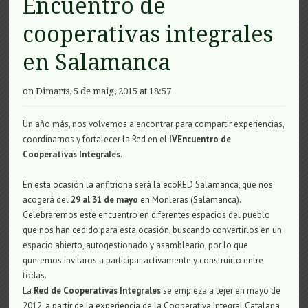
Encuentro de
cooperativas integrales
en Salamanca
on Dimarts, 5 de maig, 2015 at 18:57
Un año más, nos volvemos a encontrar para compartir experiencias,
coordinarnos y fortalecer la Red en el
I
V
Encuentro de
Cooperativas Integrales
.
En esta ocasión la anfitriona será la
ecoRED Salamanca
, que nos
acogerá del
29
al
31 de mayo
en
Monleras (Salamanca)
.
Celebraremos este encuentro e
n diferentes espacios del pueblo
que nos han cedido para esta ocasión, buscando convertirlos en
un
espacio abierto, autogestionado y asambleario, por lo que
queremos invitaros a participar activamente y construirlo entre
todas.
La
Red de Cooperativas Integrales
se empieza a tejer en mayo de
2012, a partir de la experiencia de la Cooperativa Integral Catalana