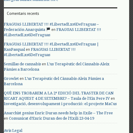
Comentaris recents
FRAGUAS LLIBERTAT !!! #LibertadLxs6DeFraguas –
en
Federación Anarquista
FRAGUAS LLIBERTAT !!!
#LibertadLxs6DeFraguas
FRAGUAS LLIBERTAT !!! #LibertadLxs6DeFraguas |
en
KanPasqual
FRAGUAS LLIBERTAT !!!
#LibertadLxs6DeFraguas
en
Semillas de cannabis
L’us Terapèutic del Cànnabis-Aleix
Pàmies a Barcelona
en
Growlet
L’us Terapèutic del Cànnabis-Aleix Pàmies a
Barcelona
QUÈ ENS TROBAREM A LA 2ª EDICIÓ DEL TRASTER DE CAN
en
RICART AQUEST 4 DE SETEMBRE? – Taula de l'Eix Pere IV
Investigació, desenvolupament i producció: el projecte MaCus
Anarchist genius Enric Duran needs help in Exile – The Free
en
Comunicat d’Enric Duran des de l’Exili 23-04-19
Avis Legal