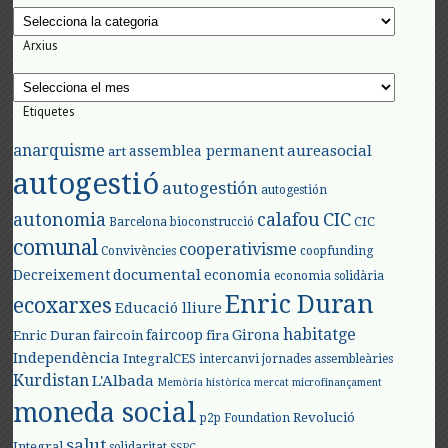
Categories
Arxius
Arxius
Etiquetes
anarquisme
aureasocial
assemblea permanent
art
autogestió
autogestión
autogestión
autonomia
calafou
CIC
CIC
Barcelona
bioconstrucció
comunal
cooperativisme
Convivències
coopfunding
documental
Decreixement
economia
economia solidària
Enric Duran
ecoxarxes
Educació lliure
habitatge
faircoop
Girona
Enric Duran
faircoin
fira
Independència
IntegralCES
intercanvi
jornades assembleàries
Kurdistan
L'Albada
Memòria històrica
mercat
microfinançament
moneda social
Revolució
p2p Foundation
salut
Integral
solidaritat
SSPC