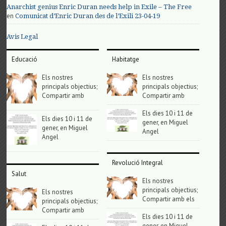
Anarchist genius Enric Duran needs help in Exile – The Free
en
Comunicat d’Enric Duran des de l’Exili 23-04-19
Avis Legal
Educació
Habitatge
Els nostres
Els nostres
principals objectius;
principals objectius;
Compartir amb
Compartir amb
Els dies 10 i 11 de
Els dies 10 i 11 de
gener, en Miguel
gener, en Miguel
Angel
Angel
Revolució Integral
Salut
Els nostres
principals objectius;
Els nostres
Compartir amb els
principals objectius;
Compartir amb
Els dies 10 i 11 de
gener, en Miguel