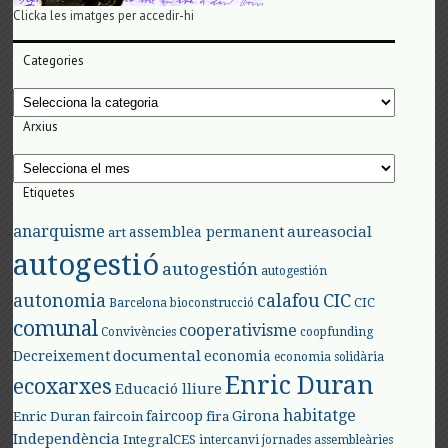
Clicka les imatges per accedir-hi
Categories
Categories
Arxius
Arxius
Etiquetes
anarquisme
aureasocial
assemblea permanent
art
autogestió
autogestión
autogestión
autonomia
calafou
CIC
CIC
Barcelona
bioconstrucció
comunal
cooperativisme
Convivències
coopfunding
documental
Decreixement
economia
economia solidària
Enric Duran
ecoxarxes
Educació lliure
habitatge
faircoop
Girona
Enric Duran
faircoin
fira
Independència
IntegralCES
intercanvi
jornades assembleàries