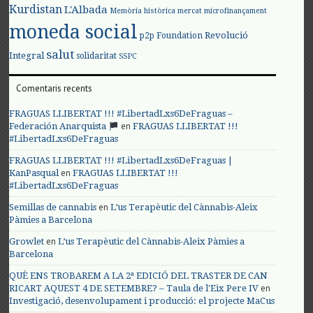
Kurdistan
L'Albada
Memòria històrica
mercat
microfinançament
moneda social
Revolució
p2p Foundation
salut
Integral
solidaritat
SSPC
Comentaris recents
FRAGUAS LLIBERTAT !!! #LibertadLxs6DeFraguas –
en
Federación Anarquista
FRAGUAS LLIBERTAT !!!
#LibertadLxs6DeFraguas
FRAGUAS LLIBERTAT !!! #LibertadLxs6DeFraguas |
en
KanPasqual
FRAGUAS LLIBERTAT !!!
#LibertadLxs6DeFraguas
en
Semillas de cannabis
L’us Terapèutic del Cànnabis-Aleix
Pàmies a Barcelona
en
Growlet
L’us Terapèutic del Cànnabis-Aleix Pàmies a
Barcelona
QUÈ ENS TROBAREM A LA 2ª EDICIÓ DEL TRASTER DE CAN
en
RICART AQUEST 4 DE SETEMBRE? – Taula de l'Eix Pere IV
Investigació, desenvolupament i producció: el projecte MaCus