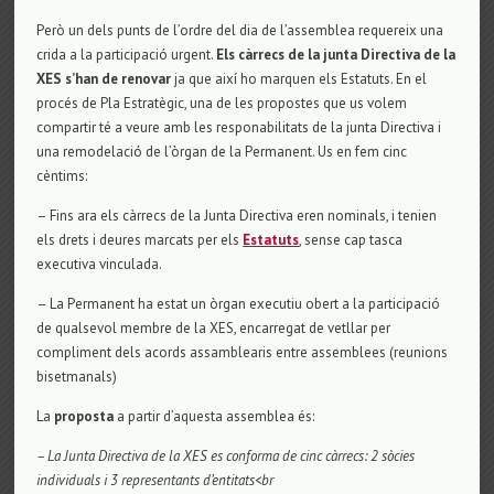
Però un dels punts de l’ordre del dia de l’assemblea requereix una
crida a la participació urgent.
Els càrrecs de la junta Directiva de la
XES s’han de renovar
ja que així ho marquen els Estatuts. En el
procés de Pla Estratègic, una de les propostes que us volem
compartir té a veure amb les responabilitats de la junta Directiva i
una remodelació de l’òrgan de la Permanent. Us en fem cinc
cèntims:
– Fins ara els càrrecs de la Junta Directiva eren nominals, i tenien
els drets i deures marcats per els
Estatuts
, sense cap tasca
executiva vinculada.
– La Permanent ha estat un òrgan executiu obert a la participació
de qualsevol membre de la XES, encarregat de vetllar per
compliment dels acords assamblearis entre assemblees (reunions
bisetmanals)
La
proposta
a partir d’aquesta assemblea és:
– La Junta Directiva de la XES es conforma de cinc càrrecs: 2 sòcies
individuals i 3 representants d’entitats<br