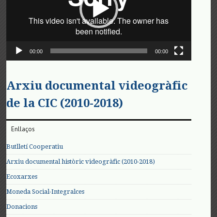
00:00
00:00
Arxiu documental videogràfic
de la CIC (2010-2018)
Enllaços
Butlletí Cooperatiu
Arxiu documental històric videogràfic (2010-2018)
Ecoxarxes
Moneda Social-Integralces
Donacions