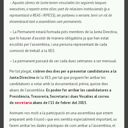
– Aquests càrrecs de Junta tenen vinculades les següents tasques
executives, a repartir entre elles: part de relacions institucionals (p.e.
representació a REAS i RIPESS), ser portaveu o xerraire, tenir un rol de
dinamització tant a assemblees com permanents.
– La Permanent estarà formada pels membres de la Junta Directiva,
que hi hauran d’assistir de manera obligatòria ja que han estat
escollits per l’assemblea, i una persona representant de cada
comissió de treball a la XES.
– La permanent passarà de ser cada dues setmanes a ser mensual.
Per tot plegat,
s’obren deu dies per a presentar candidatures a la
Junta Directiva
de la XES, per tal que poguem fer arribar les
candidatures a votar amb la documentació prèvia, quinze dies
abans de l’assemblea.
Es poden fer arribar les candidatures a
Presidència, Tresoreria, Secretaria i dues Vocalies al correu
de
secretaria
abans de l’11 de febrer del 2015.
Animant-vos molt a la participació en una assemblea que estem
preparant amb il·lusió i que ens sembla especialment important, us
farem arribar les dades pràctiques de com arribar a l’assemblea, el