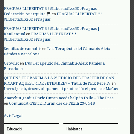
FRAGUAS LLIBERTAT !!! #LibertadLxs6DeFraguas –
en
Federación Anarquista
FRAGUAS LLIBERTAT !!!
#LibertadLxs6DeFraguas
FRAGUAS LLIBERTAT !!! #LibertadLxs6DeFraguas |
en
KanPasqual
FRAGUAS LLIBERTAT !!!
#LibertadLxs6DeFraguas
en
Semillas de cannabis
L’us Terapèutic del Cànnabis-Aleix
Pàmies a Barcelona
en
Growlet
L’us Terapèutic del Cànnabis-Aleix Pàmies a
Barcelona
QUÈ ENS TROBAREM A LA 2ª EDICIÓ DEL TRASTER DE CAN
en
RICART AQUEST 4 DE SETEMBRE? – Taula de l'Eix Pere IV
Investigació, desenvolupament i producció: el projecte MaCus
Anarchist genius Enric Duran needs help in Exile – The Free
en
Comunicat d’Enric Duran des de l’Exili 23-04-19
Avis Legal
Educació
Habitatge