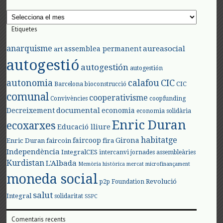
Arxius
Etiquetes
anarquisme
aureasocial
assemblea permanent
art
autogestió
autogestión
autogestión
autonomia
calafou
CIC
CIC
Barcelona
bioconstrucció
comunal
cooperativisme
Convivències
coopfunding
documental
Decreixement
economia
economia solidària
Enric Duran
ecoxarxes
Educació lliure
habitatge
faircoop
Girona
Enric Duran
faircoin
fira
Independència
IntegralCES
intercanvi
jornades assembleàries
Kurdistan
L'Albada
Memòria històrica
mercat
microfinançament
moneda social
Revolució
p2p Foundation
salut
Integral
solidaritat
SSPC
Comentaris recents