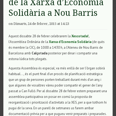
de la Xarxa d’Economia
Solidària a Nou Barris
on Dimarts, 24 de febrer, 2015 at 14:23
Aquest dissabte 28 de febrer celebrarem la
Xescotada!
,
l’Assemblea Ordinària de la
Xarxa d’Economia Solidària
(de quès
és membre la CIC), de 10:00 a 14:30 h, a l’Ateneu de Nou Barris de
Barcelona amb
Calçotada
posterior per dinar i compartir una
estona lúdica tots plegats.
Aquesta Assemblea és especial, va més enllà de ser l’òrgan sobirà
habitual…, és el punt final d’un procés de planificació estratègica
que un grup de persones porten treballant durant més d’un any, i
que algunes de vosaltres vàreu poder compartir el gener de l’any
passat a Can Fulló. Per al dissabte 28 de febrer estem preparant una
assemblea participativa on posar en comú la proposta de
reorganització i priorització d’activitats a la XES, per a que tothom hi
pugui dir la seva. En un parell de setmanes us farem arribar
documentació prèvia per a que pugueu venir preparats i preparades.