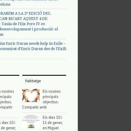
celona
BAREM A LA 2ª EDICIÓ DEL
CAN RICART AQUEST 4 DE
en
Taula de l'Eix Pere IV
 desenvolupament i producció: el
us
ius Enric Duran needs help in Exile –
omunicat d’Enric Duran des de l’Exili
Habitatge
s nostres
Els nostres
incipals
principals
jectius;
objectius;
mpartir
Compartir amb
Els dies 10 i
s dies 10 i
11 de gener,
 de gener,
en Miguel