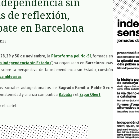
Independencia sin
s de reflexión,
bate en Barcelona
4:13
s
28, 29 y 30 de noviembre
, la
Plataforma pel No-Sí
, formada en
la independencia sin Estados
“, ha organizado en
Barcelona
unas
 sobre la perspectiva de la independencia sin Estado, cuestión
samblearias
.
tros sociales autogestionados de
Sagrada Família
,
Poble Sec
y
 comaternidad y crianza compartida
Babàlia
i el
Espai Obert
.
el cartel: