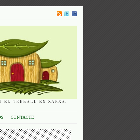
I EL TREBALL EN XARXA.
OS
CONTACTE