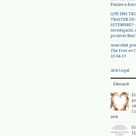
Pàmies a Bar
QUÈ ENS TRO
TRASTER DE 
SETEMBRE? – 
Investigació,
projecte MaC
Anarchist gen
en
The Free
C
23-04-19
Avis Legal
Educació
El
pr
ob
Co
amb
El
11