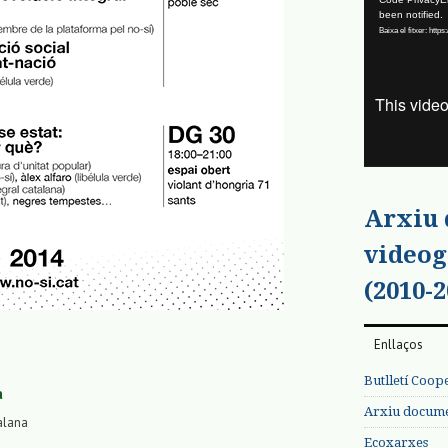
Reproductor
been notified.
de
Baixa el fitxer: ht
vídeo
Arxiu
videog
(2010-2
Enllaços
Butlletí Coop
a
Arxiu documen
alana
Ecoxarxes