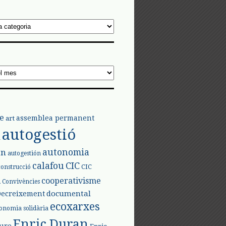
e
assemblea permanent
art
autogestió
l
autonomia
ón
autogestión
calafou
CIC
CIC
construcció
l
cooperativisme
Convivències
documental
Decreixement
ecoxarxes
onomia solidària
Enric Duran
iure