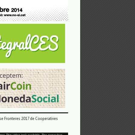
e Fronteres 2017 de Cooperatives
or: This video isn't available. The owner has