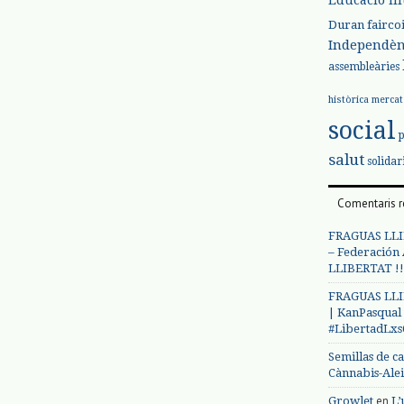
Duran
fairco
Independèn
assembleàries
històrica
mercat
social
salut
solidar
Comentaris r
FRAGUAS LLI
– Federación
LLIBERTAT !!
FRAGUAS LLI
| KanPasqual
#LibertadLx
Semillas de c
Cànnabis-Ale
en
Growlet
L’