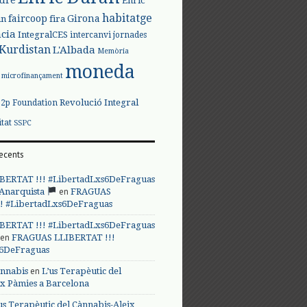
Enric
habitatge
faircoop
Girona
in
fira
cia
IntegralCES
intercanvi
jornades
Kurdistan
L'Albada
Memòria
moneda
microfinançament
Revolució Integral
p2p Foundation
itat
SSPC
ecents
BERTAT !!! #LibertadLxs6DeFraguas
en
 Anarquista
FRAGUAS
! #LibertadLxs6DeFraguas
BERTAT !!! #LibertadLxs6DeFraguas
en
FRAGUAS LLIBERTAT !!!
s6DeFraguas
en
annabis
L’us Terapèutic del
ix Pàmies a Barcelona
us Terapèutic del Cànnabis-Aleix