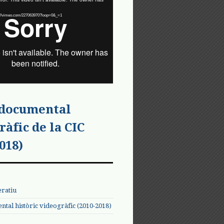
tps://vimeo.com/227063970?loop=0&_=1
 documental
ràfic de la CIC
018)
eratiu
tal històric videogràfic (2010-2018)