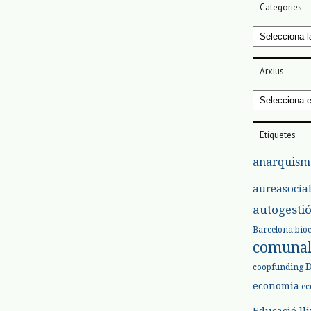
Categories
Categories
Arxius
Arxius
Etiquetes
anarquism
aureasocia
autogesti
Barcelona
bio
comuna
coopfunding
economia
ec
Educació ll