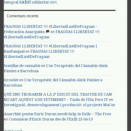
salut
Integral
solidaritat
SSPC
Comentaris recents
FRAGUAS LLIBERTAT !!! #LibertadLxs6DeFraguas –
en
Federación Anarquista
FRAGUAS LLIBERTAT !!!
#LibertadLxs6DeFraguas
FRAGUAS LLIBERTAT !!! #LibertadLxs6DeFraguas |
en
KanPasqual
FRAGUAS LLIBERTAT !!!
#LibertadLxs6DeFraguas
en
Semillas de cannabis
L’us Terapèutic del Cànnabis-Aleix
Pàmies a Barcelona
en
Growlet
L’us Terapèutic del Cànnabis-Aleix Pàmies a
Barcelona
QUÈ ENS TROBAREM A LA 2ª EDICIÓ DEL TRASTER DE CAN
en
RICART AQUEST 4 DE SETEMBRE? – Taula de l'Eix Pere IV
Investigació, desenvolupament i producció: el projecte MaCus
Anarchist genius Enric Duran needs help in Exile – The Free
en
Comunicat d’Enric Duran des de l’Exili 23-04-19