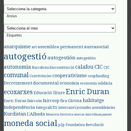
Categories
Arxius
Arxius
Etiquetes
anarquisme
aureasocial
assemblea permanent
art
autogestió
autogestión
autogestión
autonomia
calafou
CIC
CIC
Barcelona
bioconstrucció
comunal
cooperativisme
Convivències
coopfunding
documental
Decreixement
economia
economia solidària
Enric Duran
ecoxarxes
Educació lliure
habitatge
faircoop
Girona
Enric Duran
faircoin
fira
Independència
IntegralCES
intercanvi
jornades assembleàries
Kurdistan
L'Albada
Memòria històrica
mercat
microfinançament
moneda social
Revolució
p2p Foundation