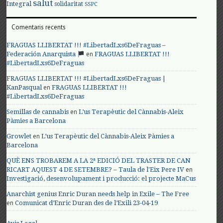
salut
Integral
solidaritat
SSPC
Comentaris recents
FRAGUAS LLIBERTAT !!! #LibertadLxs6DeFraguas –
en
Federación Anarquista
FRAGUAS LLIBERTAT !!!
#LibertadLxs6DeFraguas
FRAGUAS LLIBERTAT !!! #LibertadLxs6DeFraguas |
en
KanPasqual
FRAGUAS LLIBERTAT !!!
#LibertadLxs6DeFraguas
en
Semillas de cannabis
L’us Terapèutic del Cànnabis-Aleix
Pàmies a Barcelona
en
Growlet
L’us Terapèutic del Cànnabis-Aleix Pàmies a
Barcelona
QUÈ ENS TROBAREM A LA 2ª EDICIÓ DEL TRASTER DE CAN
en
RICART AQUEST 4 DE SETEMBRE? – Taula de l'Eix Pere IV
Investigació, desenvolupament i producció: el projecte MaCus
Anarchist genius Enric Duran needs help in Exile – The Free
en
Comunicat d’Enric Duran des de l’Exili 23-04-19