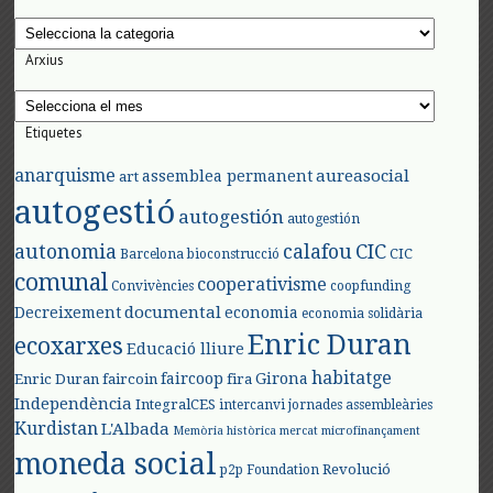
Categories
Arxius
Arxius
Etiquetes
anarquisme
aureasocial
assemblea permanent
art
autogestió
autogestión
autogestión
autonomia
calafou
CIC
CIC
Barcelona
bioconstrucció
comunal
cooperativisme
Convivències
coopfunding
documental
Decreixement
economia
economia solidària
Enric Duran
ecoxarxes
Educació lliure
habitatge
faircoop
Girona
Enric Duran
faircoin
fira
Independència
IntegralCES
intercanvi
jornades assembleàries
Kurdistan
L'Albada
Memòria històrica
mercat
microfinançament
moneda social
Revolució
p2p Foundation