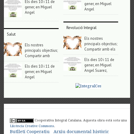
Els dies 10 i 11 de
gener, en Miguel
gener, en Miguel
Angel
Angel
Revolució Integral
Salut
Els nostres
principals objectius;
Els nostres
Compartir amb els
principals objectius;
Compartir amb
Els dies 10 i 11 de
gener, en Miguel
Els dies 10 i 11 de
Angel Suarez,
gener, en Miguel
Angel
Cooperativa Integral Catalana. Aquesta obra està sota una
Llicència Creative Commons
.
Butlletí Cooperatiu
Arxiu documental històric