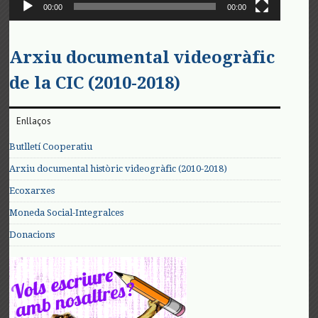
00:00
00:00
Arxiu documental videogràfic
de la CIC (2010-2018)
Enllaços
Butlletí Cooperatiu
Arxiu documental històric videogràfic (2010-2018)
Ecoxarxes
Moneda Social-Integralces
Donacions