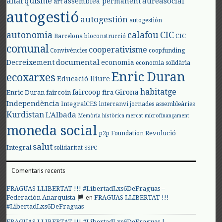
anarquisme
aureasocial
assemblea permanent
art
autogestió
autogestión
autogestión
autonomia
calafou
CIC
CIC
Barcelona
bioconstrucció
comunal
cooperativisme
Convivències
coopfunding
documental
Decreixement
economia
economia solidària
Enric Duran
ecoxarxes
Educació lliure
habitatge
faircoop
Girona
Enric Duran
faircoin
fira
Independència
IntegralCES
intercanvi
jornades assembleàries
Kurdistan
L'Albada
Memòria històrica
mercat
microfinançament
moneda social
Revolució
p2p Foundation
salut
Integral
solidaritat
SSPC
Comentaris recents
FRAGUAS LLIBERTAT !!! #LibertadLxs6DeFraguas –
en
Federación Anarquista
FRAGUAS LLIBERTAT !!!
#LibertadLxs6DeFraguas
FRAGUAS LLIBERTAT !!! #LibertadLxs6DeFraguas |