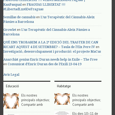
en
KanPasqual
FRAGUAS LLIBERTAT !!!
#LibertadLxs6DeFraguas
en
Semillas de cannabis
L’us Terapèutic del Cànnabis-Aleix
Pàmies a Barcelona
en
Growlet
L’us Terapèutic del Cànnabis-Aleix Pàmies a
Barcelona
QUÈ ENS TROBAREM A LA 2ª EDICIÓ DEL TRASTER DE CAN
en
RICART AQUEST 4 DE SETEMBRE? – Taula de l'Eix Pere IV
Investigació, desenvolupament i producció: el projecte MaCus
Anarchist genius Enric Duran needs help in Exile – The Free
en
Comunicat d’Enric Duran des de l’Exili 23-04-19
Avis Legal
Educació
Habitatge
Els nostres
Els nostres
principals objectius;
principals objectius;
Compartir amb
Compartir amb
Els dies 10 i 11 de