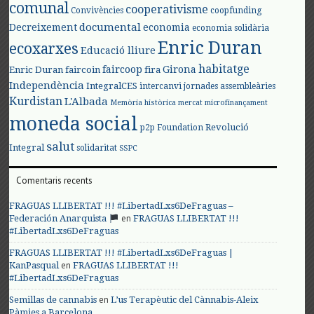
comunal
cooperativisme
Convivències
coopfunding
documental
Decreixement
economia
economia solidària
Enric Duran
ecoxarxes
Educació lliure
habitatge
faircoop
Girona
Enric Duran
faircoin
fira
Independència
IntegralCES
intercanvi
jornades assembleàries
Kurdistan
L'Albada
Memòria històrica
mercat
microfinançament
moneda social
Revolució
p2p Foundation
salut
Integral
solidaritat
SSPC
Comentaris recents
FRAGUAS LLIBERTAT !!! #LibertadLxs6DeFraguas –
en
Federación Anarquista
FRAGUAS LLIBERTAT !!!
#LibertadLxs6DeFraguas
FRAGUAS LLIBERTAT !!! #LibertadLxs6DeFraguas |
en
KanPasqual
FRAGUAS LLIBERTAT !!!
#LibertadLxs6DeFraguas
en
Semillas de cannabis
L’us Terapèutic del Cànnabis-Aleix
Pàmies a Barcelona