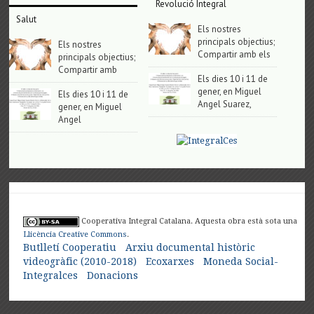
Revolució Integral
Salut
Els nostres
principals objectius;
Els nostres
Compartir amb els
principals objectius;
Compartir amb
Els dies 10 i 11 de
gener, en Miguel
Els dies 10 i 11 de
Angel Suarez,
gener, en Miguel
Angel
Cooperativa Integral Catalana. Aquesta obra està sota una
Llicència Creative Commons
.
Butlletí Cooperatiu
Arxiu documental històric
videogràfic (2010-2018)
Ecoxarxes
Moneda Social-
Integralces
Donacions