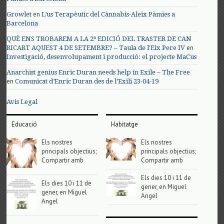
en
Growlet
L’us Terapèutic del Cànnabis-Aleix Pàmies a
Barcelona
QUÈ ENS TROBAREM A LA 2ª EDICIÓ DEL TRASTER DE CAN
en
RICART AQUEST 4 DE SETEMBRE? – Taula de l'Eix Pere IV
Investigació, desenvolupament i producció: el projecte MaCus
Anarchist genius Enric Duran needs help in Exile – The Free
en
Comunicat d’Enric Duran des de l’Exili 23-04-19
Avis Legal
Educació
Habitatge
Els nostres
Els nostres
principals objectius;
principals objectius;
Compartir amb
Compartir amb
Els dies 10 i 11 de
Els dies 10 i 11 de
gener, en Miguel
gener, en Miguel
Angel
Angel